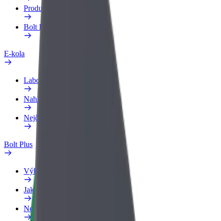
Produkty
Bolt Food pro Business
E-kola
Laboratoř bezpečnosti
Nahlásit problém
Nejčastější otázky
Bolt Plus
Výhody
Jak získat členství
Nejčastější otázky