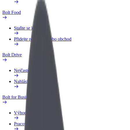
Bolt Food
Staňte se kurýrem
Přidejte restauraci nebo obchod
Bolt Drive
Nejčastější otázky
Nahlásit vozidlo
Bolt for Business
Výhody
Pracovní profil