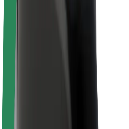
Udržitelnost podle Boltu
Projekt Zero
Blog
Tiskové centrum
Pokyny ke značce
Naše poslání
Vztahy s investory
Vedení
Značka
Média
Městský fond
Bezpečnost
Bezpečnost cestujících