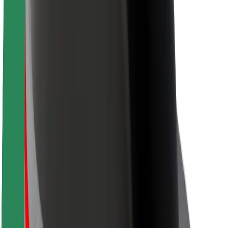
Bezpečnost řidičů
Bezpečnost na koloběžce
Laboratoř bezpečnosti
Města
Lokality
Řešení pro města
Letiště
Nabíjecí stanice Bolt
Podpora
Pro cestující
Pro řidiče
Pro kurýry