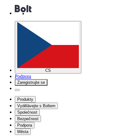
CS
Podpora
Zaregistrujte se
Produkty
Vydělávejte s Boltem
Společnost
Bezpečnost
Podpora
Města