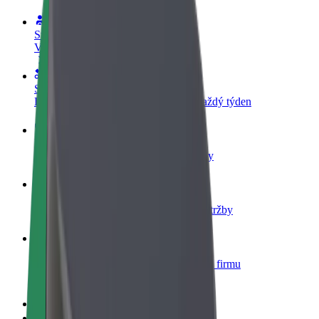
Staňte se řidičem
Vydělávejte podle sebe
Staňte se kurýrem
Doručujte jídlo a dostávejte výplatu každý týden
Přidejte restauraci nebo obchod
Oslovte více zákazníků a zvyšte si tržby
Zaregistrujte se jako flotilový partner
Přidejte svou flotilu k Boltu a zvyšte si tržby
Bolt for Business
Produkty a služby Boltu přesně pro vaši firmu