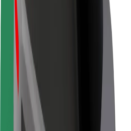
Bolt Food
Pro flotilové partnery
Pro restaurace
Bolt for Business
Jiné
Partneři
Obchodní podmínky
Cookies
Zabezpečení
Jízda za pár minut!
Stáhněte si aplikaci Bolt
Objevte své oblíbené jídlo!