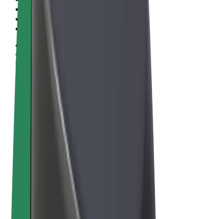
Obchodní podmínky
Soukromí
Cookies
© 2026 Bolt Technology OÜ
Produkty
Jízdy
Koloběžky
Bolt Market
Bolt Food
Bolt Drive
Bolt for Business
E-kola