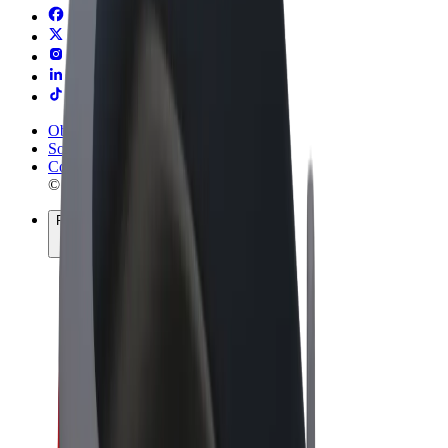
Obchodní podmínky
Soukromí
Cookies
© 2026 Bolt Technology OÜ
Produkty
Jízdy
Koloběžky
Bolt Market
Bolt Food
Bolt Drive
Bolt for Business