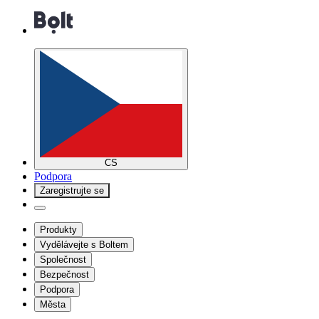
CS
Podpora
Zaregistrujte se
Produkty
Vydělávejte s Boltem
Společnost
Bezpečnost
Podpora
Města