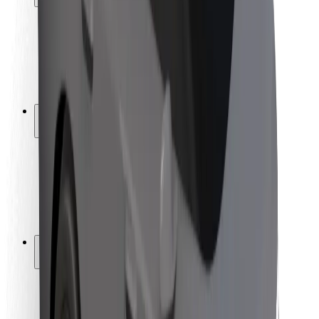
Bezpečnost cestujících
Bezpečnost řidičů
Bezpečnost na koloběžce
Laboratoř bezpečnosti
Města
Lokality
Řešení pro města
Letiště
Nabíjecí stanice Bolt
Podpora
Pro cestující
Pro řidiče