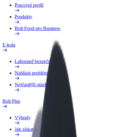
Pracovní profil
Produkty
Bolt Food pro Business
E-kola
Laboratoř bezpečnosti
Nahlásit problém
Nejčastější otázky
Bolt Plus
Výhody
Jak získat členství