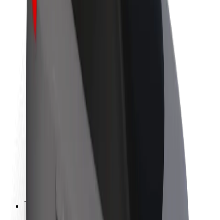
O společnosti Bolt
Udržitelnost podle Boltu
Projekt Zero
Blog
Tiskové centrum
Pokyny ke značce
Naše poslání
Vztahy s investory
Vedení
Značka
Média
Městský fond
Bezpečnost