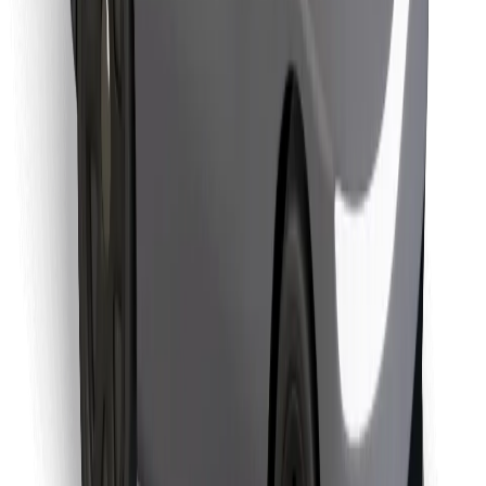
Objevte své oblíbené jídlo!
Stáhněte si aplikaci Bolt Food