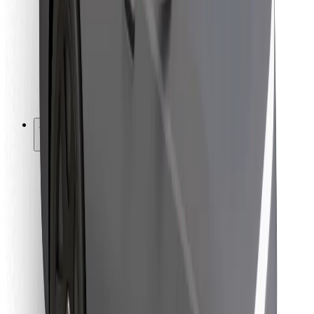
Pro kurýry
Bolt Food
Pro flotilové partnery
Pro restaurace
Bolt for Business
Jiné
Partneři
Obchodní podmínky
Cookies
Zabezpečení
Jízda za pár minut!
Stáhněte si aplikaci Bolt