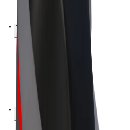
E-kola
Bolt Plus
Vydělávejte s Boltem
Řidiči
Výdělky řidiče
Kurýři
Výdělky kurýra
Partneři Bolt Food
Flotily
Franšízy
Společnost
Kariéra