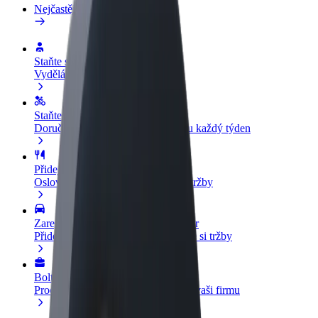
Nejčastější otázky
Staňte se řidičem
Vydělávejte podle sebe
Staňte se kurýrem
Doručujte jídlo a dostávejte výplatu každý týden
Přidejte restauraci nebo obchod
Oslovte více zákazníků a zvyšte si tržby
Zaregistrujte se jako flotilový partner
Přidejte svou flotilu k Boltu a zvyšte si tržby
Bolt for Business
Produkty a služby Boltu přesně pro vaši firmu