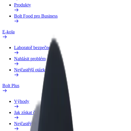
Produkty
Bolt Food pro Business
E-kola
Laboratoř bezpečnosti
Nahlásit problém
Nejčastější otázky
Bolt Plus
Výhody
Jak získat členství
Nejčastější otázky