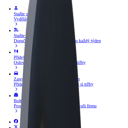
Staňte se řidičem
Vydělávejte podle sebe
Staňte se kurýrem
Doručujte jídlo a dostávejte výplatu každý týden
Přidejte restauraci nebo obchod
Oslovte více zákazníků a zvyšte si tržby
Zaregistrujte se jako flotilový partner
Přidejte svou flotilu k Boltu a zvyšte si tržby
Bolt for Business
Produkty a služby Boltu přesně pro vaši firmu