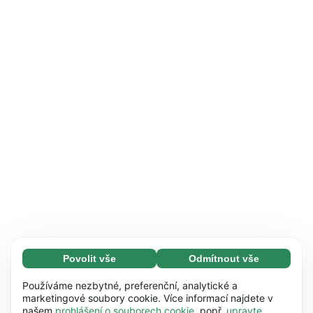
Povolit vše
Odmítnout vše
Nezbytné (65)
Nezbytné soubory cookie umožňují využívat
Zjistit více
Používáme nezbytné, preferenční, analytické a
naše webové stránky díky základním funkcím,
marketingové soubory cookie. Více informací najdete v
našem
prohlášení o souborech cookie
, popř.
upravte
např. navigaci na stránce. Bez těchto souborů