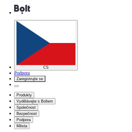
CS
Podpora
Zaregistrujte se
Produkty
Vydělávejte s Boltem
Společnost
Bezpečnost
Podpora
Města