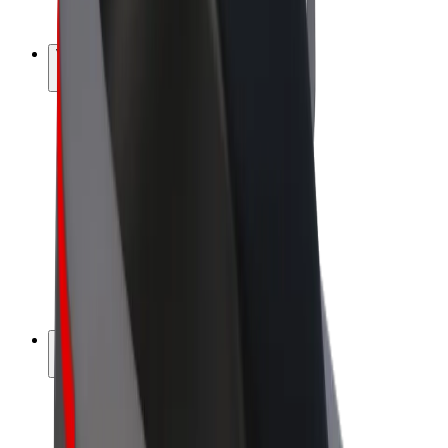
Bolt Plus
Vydělávejte s Boltem
Řidiči
Výdělky řidiče
Kurýři
Výdělky kurýra
Partneři Bolt Food
Flotily
Franšízy
Společnost
Kariéra
O společnosti Bolt