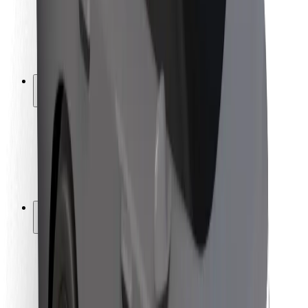
Bezpečnost řidičů
Bezpečnost na koloběžce
Laboratoř bezpečnosti
Města
Lokality
Řešení pro města
Letiště
Nabíjecí stanice Bolt
Podpora
Pro cestující
Pro řidiče
Pro kurýry