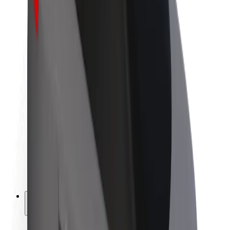
Udržitelnost podle Boltu
Projekt Zero
Blog
Tiskové centrum
Pokyny ke značce
Naše poslání
Vztahy s investory
Vedení
Značka
Média
Městský fond
Bezpečnost
Bezpečnost cestujících