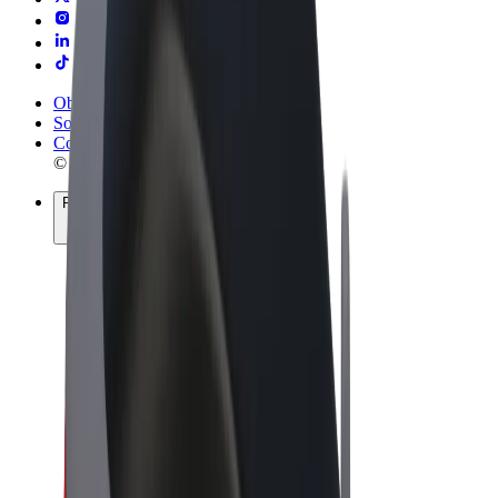
Obchodní podmínky
Soukromí
Cookies
© 2026 Bolt Technology OÜ
Produkty
Jízdy
Koloběžky
Bolt Market
Bolt Food
Bolt Drive
Bolt for Business
E-kola