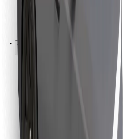
Bolt Food
Pro flotilové partnery
Pro restaurace
Bolt for Business
Jiné
Partneři
Obchodní podmínky
Cookies
Zabezpečení
Jízda za pár minut!
Stáhněte si aplikaci Bolt
Objevte své oblíbené jídlo!