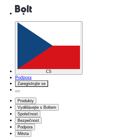
CS
Podpora
Zaregistrujte se
Produkty
Vydělávejte s Boltem
Společnost
Bezpečnost
Podpora
Města