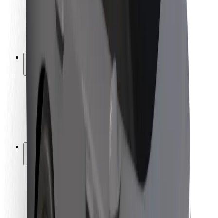
Bezpečnost řidičů
Bezpečnost na koloběžce
Laboratoř bezpečnosti
Města
Lokality
Řešení pro města
Letiště
Nabíjecí stanice Bolt
Podpora
Pro cestující
Pro řidiče
Pro kurýry