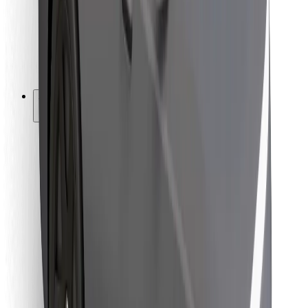
Bolt Food
Pro flotilové partnery
Pro restaurace
Bolt for Business
Jiné
Partneři
Obchodní podmínky
Cookies
Zabezpečení
Jízda za pár minut!
Stáhněte si aplikaci Bolt
Objevte své oblíbené jídlo!