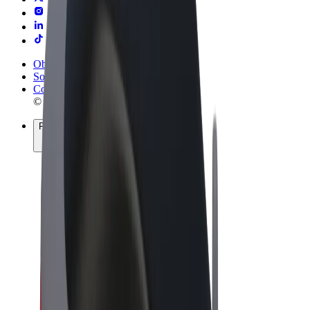
Obchodní podmínky
Soukromí
Cookies
© 2026 Bolt Technology OÜ
Produkty
Jízdy
Koloběžky
Bolt Market
Bolt Food
Bolt Drive
Bolt for Business
E-kola