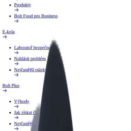
Produkty
Bolt Food pro Business
E-kola
Laboratoř bezpečnosti
Nahlásit problém
Nejčastější otázky
Bolt Plus
Výhody
Jak získat členství
Nejčastější otázky