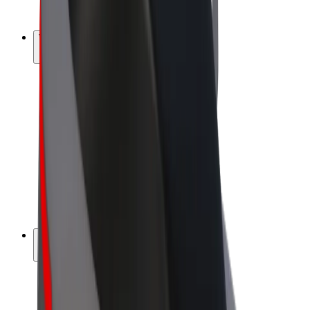
Bolt Plus
Vydělávejte s Boltem
Řidiči
Výdělky řidiče
Kurýři
Výdělky kurýra
Partneři Bolt Food
Flotily
Franšízy
Společnost
Kariéra
O společnosti Bolt