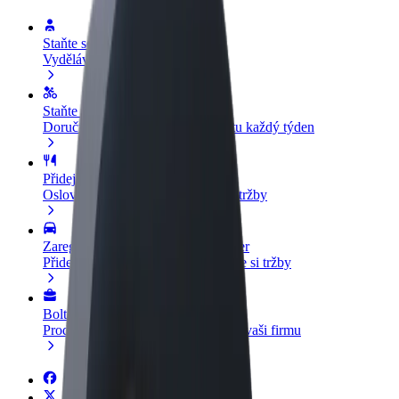
Staňte se řidičem
Vydělávejte podle sebe
Staňte se kurýrem
Doručujte jídlo a dostávejte výplatu každý týden
Přidejte restauraci nebo obchod
Oslovte více zákazníků a zvyšte si tržby
Zaregistrujte se jako flotilový partner
Přidejte svou flotilu k Boltu a zvyšte si tržby
Bolt for Business
Produkty a služby Boltu přesně pro vaši firmu