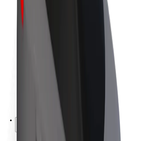
Udržitelnost podle Boltu
Projekt Zero
Blog
Tiskové centrum
Pokyny ke značce
Naše poslání
Vztahy s investory
Vedení
Značka
Média
Městský fond
Bezpečnost
Bezpečnost cestujících