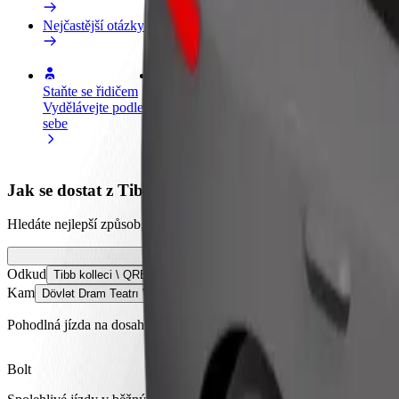
Nejčastější otázky
Staňte se řidičem
Staňte se kurýrem
Př
Vydělávejte podle
Doručujte jídlo a dostávejte výplatu
Os
sebe
každý týden
tr
Jak se dostat z Tibb kolleci \ QRES Mingəçevir do Dö
Hledáte nejlepší způsob, jak se dostat z Tibb kolleci \ QRES Mingəçev
Odkud
Tibb kolleci \ QRES Mingəçevir
Kam
Dövlət Dram Teatrı \ Mingəçevir
Pohodlná jízda na dosah ruky!
Bolt