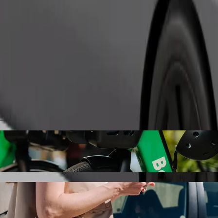
Objednat jízdu
evir do Dövlət Dram Teatrı \ Mingəçevir s 
əçevir, doporučujeme vám odvoz autem Bolt. S Boltem bude tato cesta t