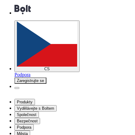
CS
Podpora
Zaregistrujte se
Produkty
Vydělávejte s Boltem
Společnost
Bezpečnost
Podpora
Města