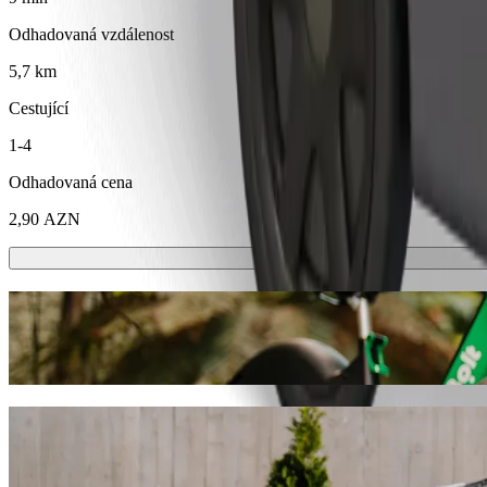
Odhadovaná vzdálenost
5,7 km
Cestující
1-4
Odhadovaná cena
2,90 AZN
Koloběžky nebo e-kola
Přesouvejte se po Mingachevir na koloběžkách nebo e-kolech
Stáhnout aplikaci Bolt
Dostaňte se z Tibb kolleci \ QRES Mingəç
Pokud hledáte nejlepší cenu pro jízdu do Dövlət Dram Teatrı \ Ming
kamkoli, najdeme pro vás ideální vozidlo.