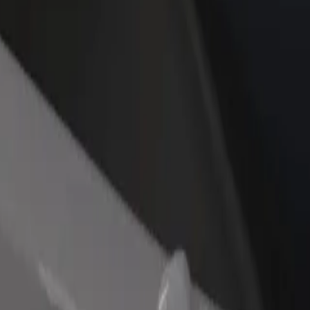
idejte restauraci nebo obchod
Zaregistrujte se jako flotilový partner
lovte více zákazníků a zvyšte si
Přidejte svou flotilu k Boltu a zvyšte
žby
si tržby
vlət Dram Teatrı \ Mingəçevir
ir do Dövlət Dram Teatrı \ Mingəçevir? Prohlédněte si naše služby a naj
Stáhnout aplikaci