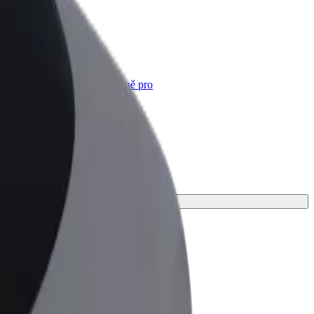
Bolt for Business
Produkty a služby Boltu přesně pro
vaši firmu
děte tu ideální pro svou cestu.