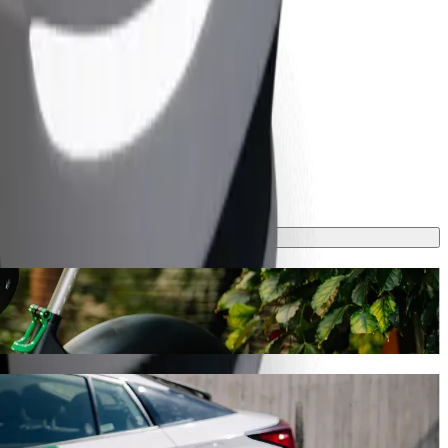
odvozem autem Bolt
rvat přibližně 9 min a vyjde na zhruba 2,00 AZN AZN. Ať už jedete