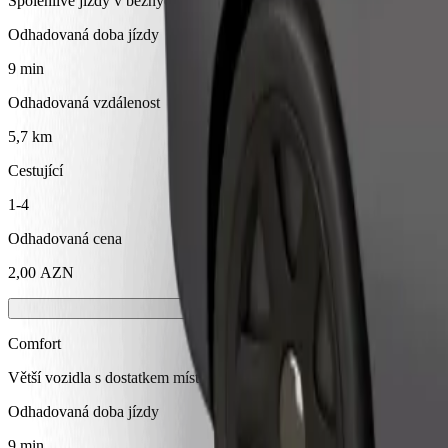
Spolehlivé jízdy v běžných vozidlech střední velikosti.
Odhadovaná doba jízdy
9 min
Odhadovaná vzdálenost
5,7 km
Cestující
1-4
Odhadovaná cena
2,00 AZN
Comfort
Větší vozidla s dostatkem místa pro nohy a úložným prostorem
Odhadovaná doba jízdy
9 min