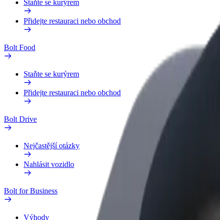
Staňte se kurýrem
Přidejte restauraci nebo obchod
Bolt Food
Staňte se kurýrem
Přidejte restauraci nebo obchod
Bolt Drive
Nejčastější otázky
Nahlásit vozidlo
Bolt for Business
Výhody