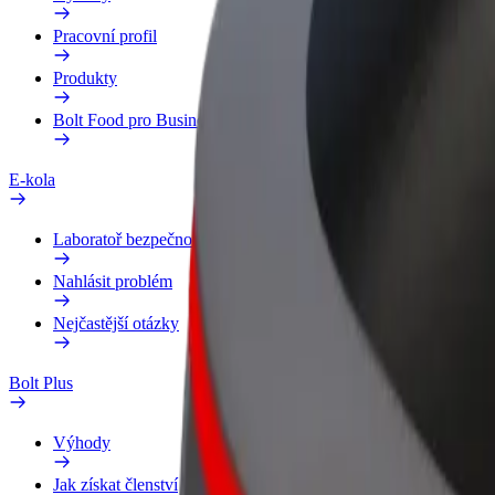
Pracovní profil
Produkty
Bolt Food pro Business
E-kola
Laboratoř bezpečnosti
Nahlásit problém
Nejčastější otázky
Bolt Plus
Výhody
Jak získat členství