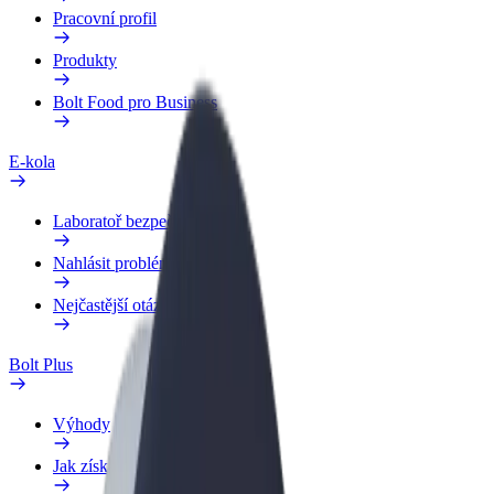
Pracovní profil
Produkty
Bolt Food pro Business
E-kola
Laboratoř bezpečnosti
Nahlásit problém
Nejčastější otázky
Bolt Plus
Výhody
Jak získat členství