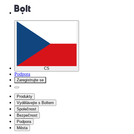
CS
Podpora
Zaregistrujte se
Produkty
Vydělávejte s Boltem
Společnost
Bezpečnost
Podpora
Města