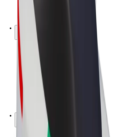
E-kola
Bolt Plus
Vydělávejte s Boltem
Řidiči
Výdělky řidiče
Kurýři
Výdělky kurýra
Partneři Bolt Food
Flotily
Franšízy
Společnost
Kariéra