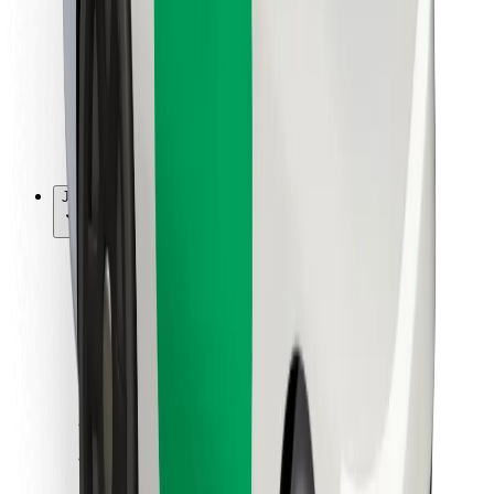
Pro kurýry
Bolt Food
Pro flotilové partnery
Pro restaurace
Bolt for Business
Jiné
Partneři
Obchodní podmínky
Cookies
Zabezpečení
Jízda za pár minut!
Stáhněte si aplikaci Bolt