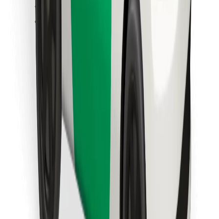
Objevte své oblíbené jídlo!
Stáhněte si aplikaci Bolt Food