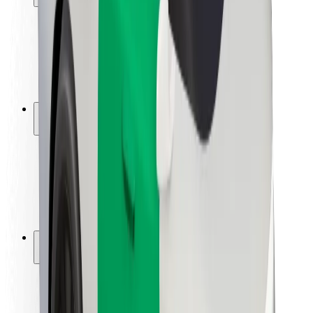
Bezpečnost cestujících
Bezpečnost řidičů
Bezpečnost na koloběžce
Laboratoř bezpečnosti
Města
Lokality
Řešení pro města
Letiště
Nabíjecí stanice Bolt
Podpora
Pro cestující
Pro řidiče