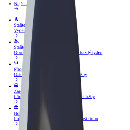
Nejčastější otázky
Staňte se řidičem
Vydělávejte podle sebe
Staňte se kurýrem
Doručujte jídlo a dostávejte výplatu každý týden
Přidejte restauraci nebo obchod
Oslovte více zákazníků a zvyšte si tržby
Zaregistrujte se jako flotilový partner
Přidejte svou flotilu k Boltu a zvyšte si tržby
Bolt for Business
Produkty a služby Boltu přesně pro vaši firmu