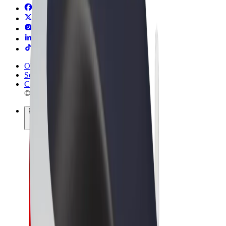
Obchodní podmínky
Soukromí
Cookies
© 2026 Bolt Technology OÜ
Produkty
Jízdy
Koloběžky
Bolt Market
Bolt Food
Bolt Drive
Bolt for Business