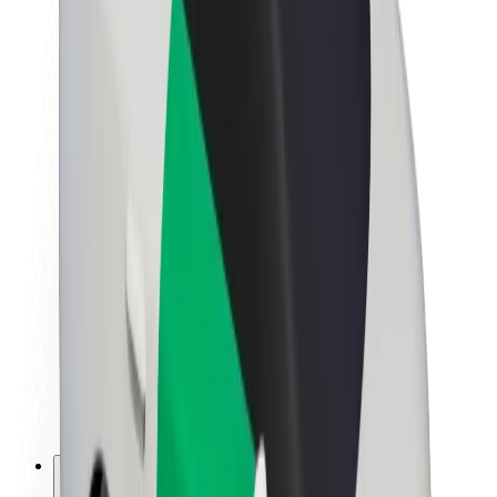
O společnosti Bolt
Udržitelnost podle Boltu
Projekt Zero
Blog
Tiskové centrum
Pokyny ke značce
Naše poslání
Vztahy s investory
Vedení
Značka
Média
Městský fond
Bezpečnost