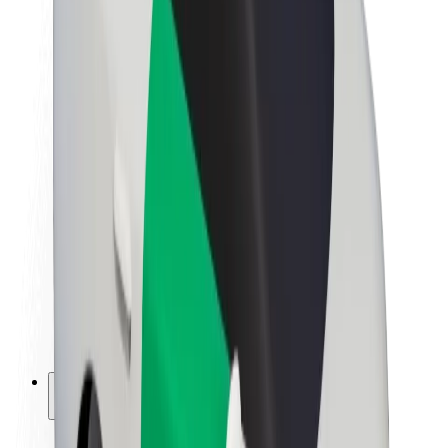
Udržitelnost podle Boltu
Projekt Zero
Blog
Tiskové centrum
Pokyny ke značce
Naše poslání
Vztahy s investory
Vedení
Značka
Média
Městský fond
Bezpečnost
Bezpečnost cestujících