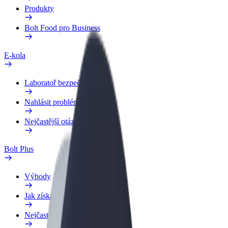
Produkty
Bolt Food pro Business
E-kola
Laboratoř bezpečnosti
Nahlásit problém
Nejčastější otázky
Bolt Plus
Výhody
Jak získat členství
Nejčastější otázky