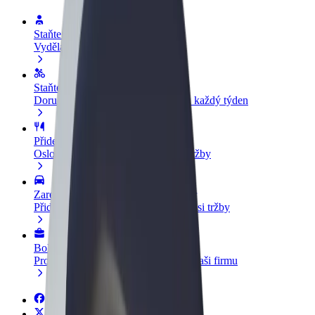
Staňte se řidičem
Vydělávejte podle sebe
Staňte se kurýrem
Doručujte jídlo a dostávejte výplatu každý týden
Přidejte restauraci nebo obchod
Oslovte více zákazníků a zvyšte si tržby
Zaregistrujte se jako flotilový partner
Přidejte svou flotilu k Boltu a zvyšte si tržby
Bolt for Business
Produkty a služby Boltu přesně pro vaši firmu