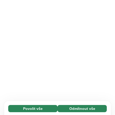
Povolit vše
Odmítnout vše
Nezbytné (65)