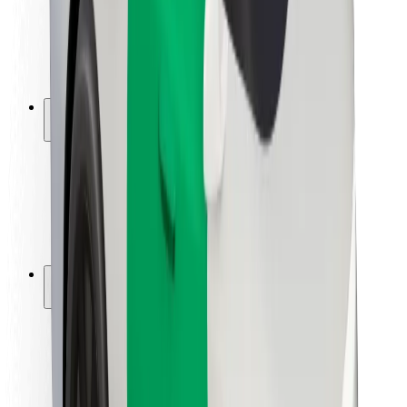
Bezpečnost řidičů
Bezpečnost na koloběžce
Laboratoř bezpečnosti
Města
Lokality
Řešení pro města
Letiště
Nabíjecí stanice Bolt
Podpora
Pro cestující
Pro řidiče
Pro kurýry