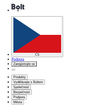
CS
Podpora
Zaregistrujte se
Produkty
Vydělávejte s Boltem
Společnost
Bezpečnost
Podpora
Města