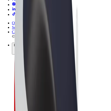
Obchodní podmínky
Soukromí
Cookies
© 2026 Bolt Technology OÜ
Produkty
Jízdy
Koloběžky
Bolt Market
Bolt Food
Bolt Drive
Bolt for Business
E-kola