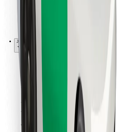
Bolt Food
Pro flotilové partnery
Pro restaurace
Bolt for Business
Jiné
Partneři
Obchodní podmínky
Cookies
Zabezpečení
Jízda za pár minut!
Stáhněte si aplikaci Bolt
Objevte své oblíbené jídlo!