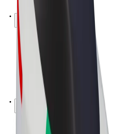
Bolt Plus
Vydělávejte s Boltem
Řidiči
Výdělky řidiče
Kurýři
Výdělky kurýra
Partneři Bolt Food
Flotily
Franšízy
Společnost
Kariéra
O společnosti Bolt