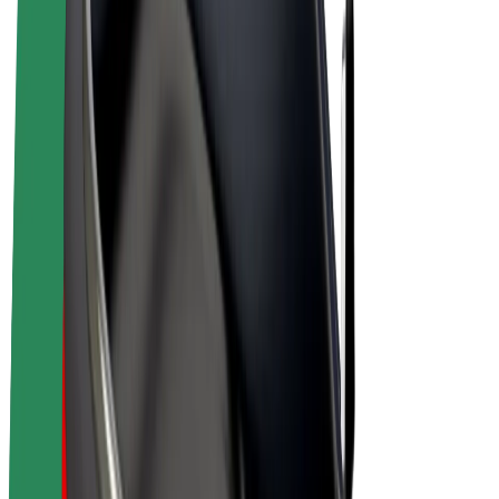
Bolt Plus
Vydělávejte s Boltem
Řidiči
Výdělky řidiče
Kurýři
Výdělky kurýra
Partneři Bolt Food
Flotily
Franšízy
Společnost
Kariéra
O společnosti Bolt