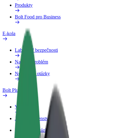
Produkty
Bolt Food pro Business
E-kola
Laboratoř bezpečnosti
Nahlásit problém
Nejčastější otázky
Bolt Plus
Výhody
Jak získat členství
Nejčastější otázky