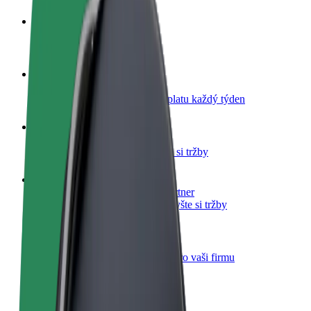
Staňte se řidičem
Vydělávejte podle sebe
Staňte se kurýrem
Doručujte jídlo a dostávejte výplatu každý týden
Přidejte restauraci nebo obchod
Oslovte více zákazníků a zvyšte si tržby
Zaregistrujte se jako flotilový partner
Přidejte svou flotilu k Boltu a zvyšte si tržby
Bolt for Business
Produkty a služby Boltu přesně pro vaši firmu