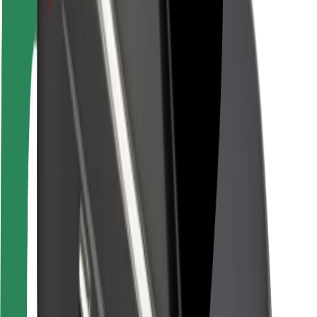
Bezpečnost řidičů
Bezpečnost na koloběžce
Laboratoř bezpečnosti
Města
Lokality
Řešení pro města
Letiště
Nabíjecí stanice Bolt
Podpora
Pro cestující
Pro řidiče
Pro kurýry