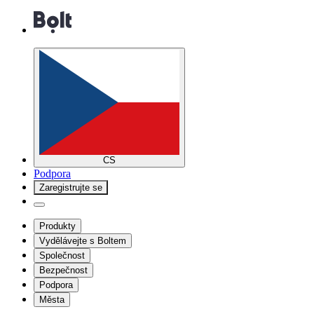
CS
Podpora
Zaregistrujte se
Produkty
Vydělávejte s Boltem
Společnost
Bezpečnost
Podpora
Města