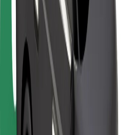
Bolt Food
Pro flotilové partnery
Pro restaurace
Bolt for Business
Jiné
Partneři
Obchodní podmínky
Cookies
Zabezpečení
Jízda za pár minut!
Stáhněte si aplikaci Bolt
Objevte své oblíbené jídlo!