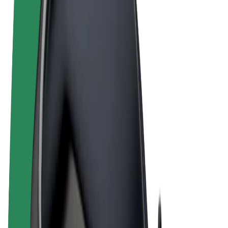
Obchodní podmínky
Soukromí
Cookies
© 2026 Bolt Technology OÜ
Produkty
Jízdy
Koloběžky
Bolt Market
Bolt Food
Bolt Drive
Bolt for Business
E-kola