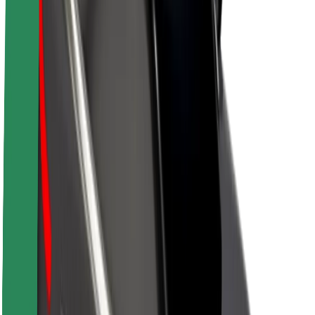
Udržitelnost podle Boltu
Projekt Zero
Blog
Tiskové centrum
Pokyny ke značce
Naše poslání
Vztahy s investory
Vedení
Značka
Média
Městský fond
Bezpečnost
Bezpečnost cestujících