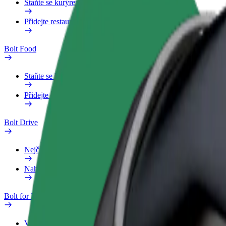
Staňte se kurýrem
Přidejte restauraci nebo obchod
Bolt Food
Staňte se kurýrem
Přidejte restauraci nebo obchod
Bolt Drive
Nejčastější otázky
Nahlásit vozidlo
Bolt for Business
Výhody