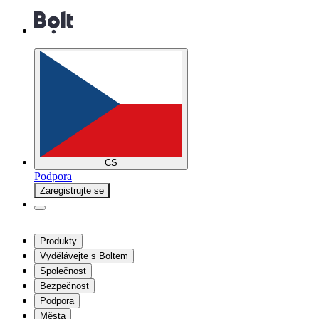
CS
Podpora
Zaregistrujte se
Produkty
Vydělávejte s Boltem
Společnost
Bezpečnost
Podpora
Města