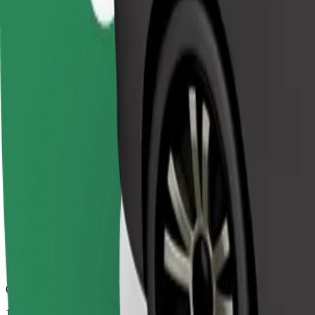
Spolehlivé jízdy v běžných vozidlech střední velikosti.
Odhadovaná doba jízdy
14 min
Odhadovaná vzdálenost
5,7 km
Cestující
1-4
Odhadovaná cena
196,40 Kč
Comfort
Větší vozidla s dostatkem místa pro nohy a úložným prostorem
Odhadovaná doba jízdy
14 min