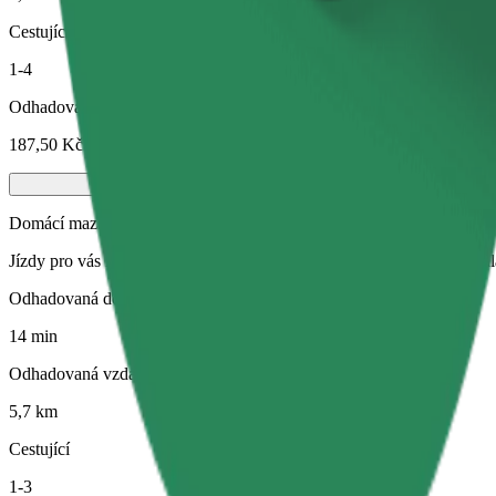
Cestující
1-4
Odhadovaná cena
187,50 Kč
Domácí mazlíčci
Jízdy pro vás i vašeho domácího mazlíčka. Psi musí mít náhubek, malá
Odhadovaná doba jízdy
14 min
Odhadovaná vzdálenost
5,7 km
Cestující
1-3