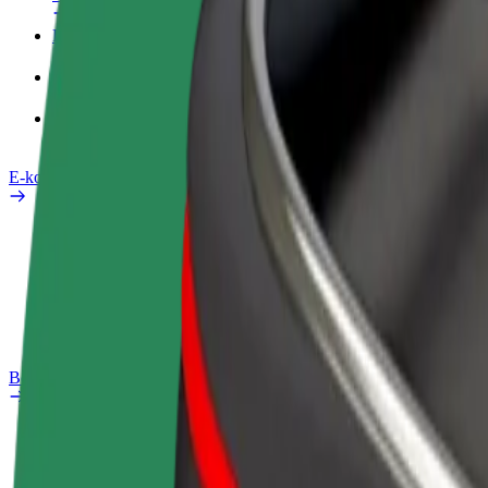
Pracovní profil
Produkty
Bolt Food pro Business
E-kola
Laboratoř bezpečnosti
Nahlásit problém
Nejčastější otázky
Bolt Plus
Výhody
Jak získat členství