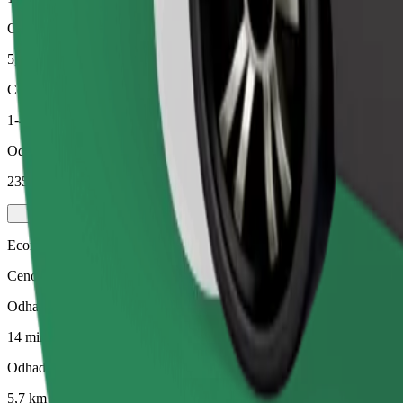
Odhadovaná vzdálenost
5,7 km
Cestující
1-4
Odhadovaná cena
235,40 Kč
Economy
Cenově dostupné jízdy v základních vozidlech
Odhadovaná doba jízdy
14 min
Odhadovaná vzdálenost
5,7 km