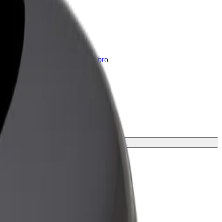
Bolt for Business
Produkty a služby Boltu přesně pro
vaši firmu