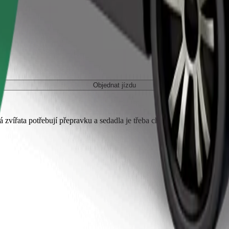
Objednat jízdu
 zvířata potřebují přepravku a sedadla je třeba chránit dekou nebo pod