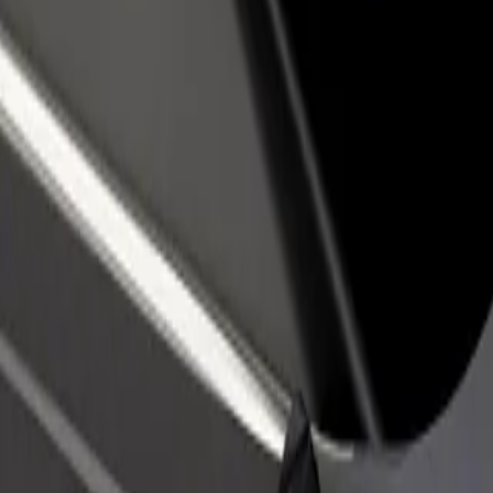
idejte restauraci nebo obchod
Zaregistrujte se jako flotilový partner
lovte více zákazníků a zvyšte si
Přidejte svou flotilu k Boltu a zvyšte
žby
si tržby
hlédněte si naše služby a najděte tu ideální pro svou cestu.
Stáhnout aplikaci