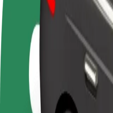
Nejčastější otázky
Staňte se řidičem
Staňte se kurýrem
Př
Vydělávejte podle
Doručujte jídlo a dostávejte výplatu
Os
sebe
každý týden
tr
Jak se dostat z Anděl do Arkády Pankrác
Hledáte nejlepší způsob, jak se dostat z Anděl do Arkády Pankrác? Pro
Odkud
Anděl
Kam
Arkády Pankrác
Pohodlná jízda na dosah ruky!
Bolt