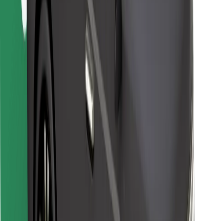
Objevte své oblíbené jídlo!
Stáhněte si aplikaci Bolt Food