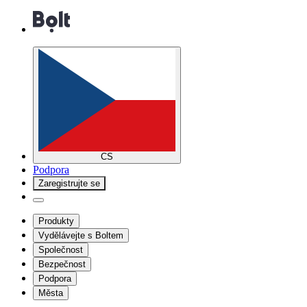
CS
Podpora
Zaregistrujte se
Produkty
Vydělávejte s Boltem
Společnost
Bezpečnost
Podpora
Města