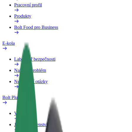
Pracovní profil
Produkty
Bolt Food pro Business
E-kola
Laboratoř bezpečnosti
Nahlásit problém
Nejčastější otázky
Bolt Plus
Výhody
Jak získat členství