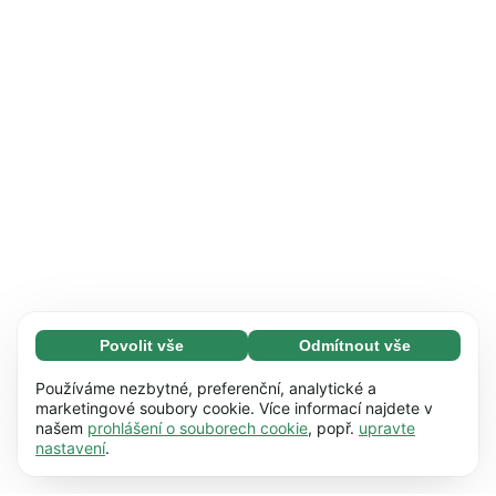
Povolit vše
Odmítnout vše
Nezbytné (65)
Nezbytné soubory cookie umožňují využívat
Zjistit více
Používáme nezbytné, preferenční, analytické a
naše webové stránky díky základním funkcím,
marketingové soubory cookie. Více informací najdete v
našem
prohlášení o souborech cookie
, popř.
upravte
např. navigaci na stránce. Bez těchto souborů
Preference (17)
nastavení
.
cookie nemůže webová stránka správně
Předvolené soubory cookie umožňují našim
Zjistit více
fungovat.
Zjistit více
webovým stránkám zapamatovat si informace,