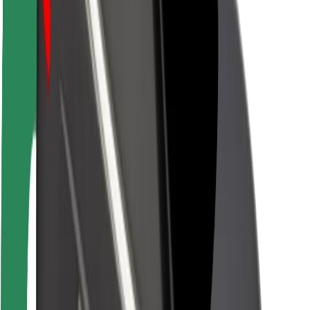
Bezpečnost cestujících
Bezpečnost řidičů
Bezpečnost na koloběžce
Laboratoř bezpečnosti
Města
Lokality
Řešení pro města
Letiště
Nabíjecí stanice Bolt
Podpora
Pro cestující
Pro řidiče