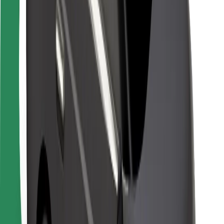
Pro kurýry
Bolt Food
Pro flotilové partnery
Pro restaurace
Bolt for Business
Jiné
Partneři
Obchodní podmínky
Cookies
Zabezpečení
Jízda za pár minut!
Stáhněte si aplikaci Bolt