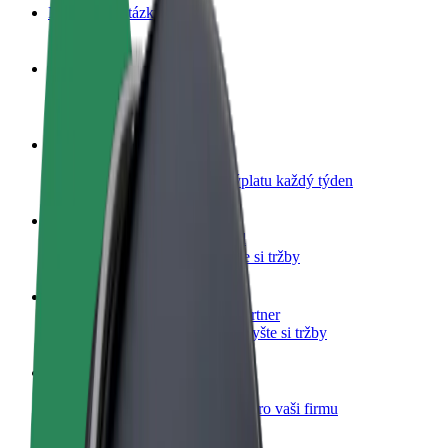
Nejčastější otázky
Staňte se řidičem
Vydělávejte podle sebe
Staňte se kurýrem
Doručujte jídlo a dostávejte výplatu každý týden
Přidejte restauraci nebo obchod
Oslovte více zákazníků a zvyšte si tržby
Zaregistrujte se jako flotilový partner
Přidejte svou flotilu k Boltu a zvyšte si tržby
Bolt for Business
Produkty a služby Boltu přesně pro vaši firmu