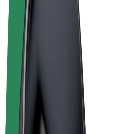
Obchodní podmínky
Soukromí
Cookies
© 2026 Bolt Technology OÜ
Produkty
Jízdy
Koloběžky
Bolt Market
Bolt Food
Bolt Drive
Bolt for Business