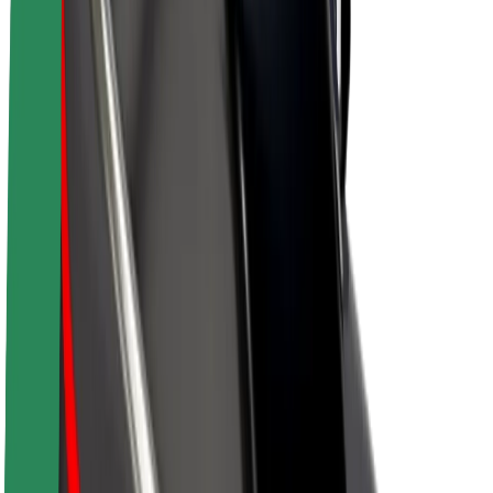
O společnosti Bolt
Udržitelnost podle Boltu
Projekt Zero
Blog
Tiskové centrum
Pokyny ke značce
Naše poslání
Vztahy s investory
Vedení
Značka
Média
Městský fond
Bezpečnost