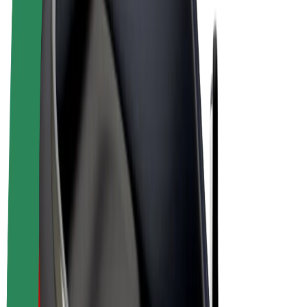
E-kola
Bolt Plus
Vydělávejte s Boltem
Řidiči
Výdělky řidiče
Kurýři
Výdělky kurýra
Partneři Bolt Food
Flotily
Franšízy
Společnost
Kariéra