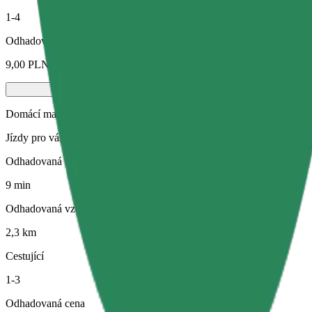
1-4
Odhadovaná cena
9,00 PLN
Domácí mazlíčci
Jízdy pro vás i vašeho domácího mazlíčka. Psi musí mít náhubek, malá
Odhadovaná doba jízdy
9 min
Odhadovaná vzdálenost
2,3 km
Cestující
1-3
Odhadovaná cena