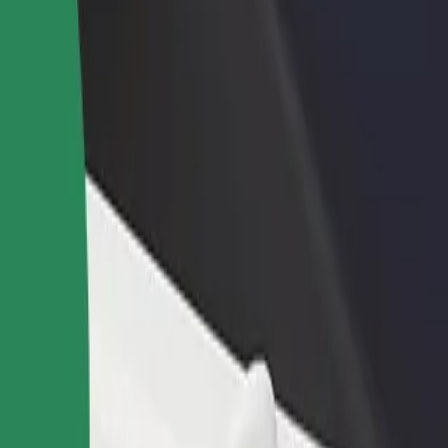
idejte restauraci nebo obchod
Zaregistrujte se jako flotilový partner
lovte více zákazníků a zvyšte si
Přidejte svou flotilu k Boltu a zvyšte
žby
si tržby
k Bistro
cky Cook Bistro? Prohlédněte si naše služby a najděte tu ideální pro s
Stáhnout aplikaci