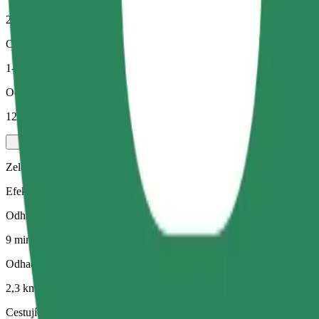
2,3 km
Cestující
1-4
Odhadovaná cena
12,90 PLN
Zelený
Efektivní jízdy v hybridních a elektrických vozidlech
Odhadovaná doba jízdy
9 min
Odhadovaná vzdálenost
2,3 km
Cestující