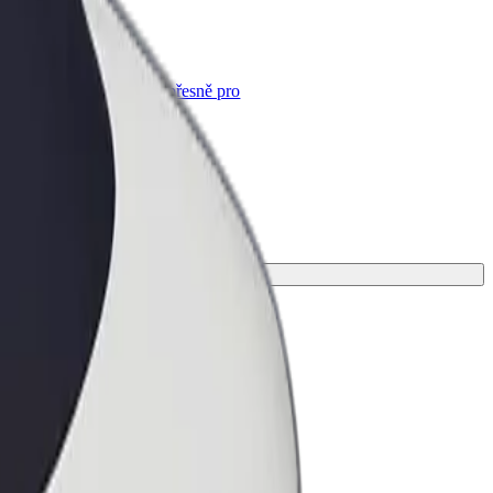
Bolt for Business
Produkty a služby Boltu přesně pro
vaši firmu
vou cestu.