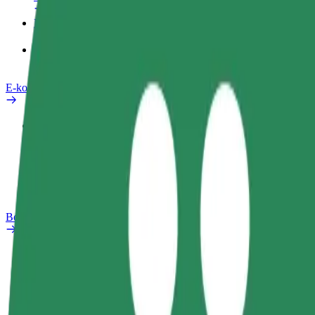
Produkty
Bolt Food pro Business
E-kola
Laboratoř bezpečnosti
Nahlásit problém
Nejčastější otázky
Bolt Plus
Výhody
Jak získat členství
Nejčastější otázky