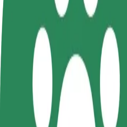
Staňte se řidičem
Staňte se kurýrem
Př
Vydělávejte podle
Doručujte jídlo a dostávejte výplatu
Os
sebe
každý týden
tr
Jak se dostat z Rzeszów Airport (RZE) do Lucky Coo
Hledáte nejlepší způsob, jak se dostat z Rzeszów Airport (RZE) do Lu
Odkud
Rzeszów Airport (RZE)
Kam
Lucky Cook Bistro
Pohodlná jízda na dosah ruky!
Bolt
Spolehlivé jízdy v běžných vozidlech střední velikosti.
Odhadovaná doba jízdy