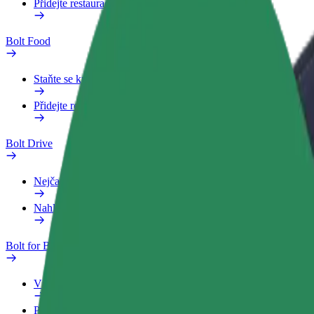
Přidejte restauraci nebo obchod
Bolt Food
Staňte se kurýrem
Přidejte restauraci nebo obchod
Bolt Drive
Nejčastější otázky
Nahlásit vozidlo
Bolt for Business
Výhody
Pracovní profil