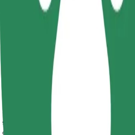
9 min
Odhadovaná vzdálenost
2,3 km
Cestující
1-4
Odhadovaná cena
4,40 PLN
Comfort
Větší vozidla s dostatkem místa pro nohy a úložným prostorem
Odhadovaná doba jízdy
9 min
Odhadovaná vzdálenost