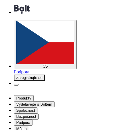
CS
Podpora
Zaregistrujte se
Produkty
Vydělávejte s Boltem
Společnost
Bezpečnost
Podpora
Města