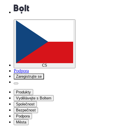
CS
Podpora
Zaregistrujte se
Produkty
Vydělávejte s Boltem
Společnost
Bezpečnost
Podpora
Města