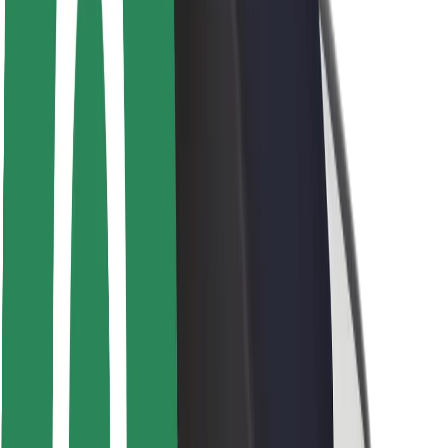
Bezpečnost cestujících
Bezpečnost řidičů
Bezpečnost na koloběžce
Laboratoř bezpečnosti
Města
Lokality
Řešení pro města
Letiště
Nabíjecí stanice Bolt
Podpora
Pro cestující
Pro řidiče