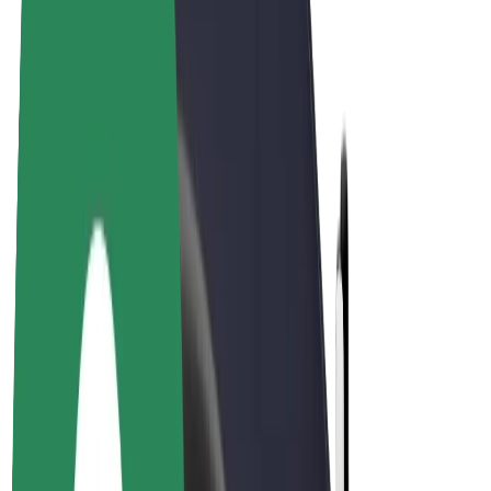
E-kola
Bolt Plus
Vydělávejte s Boltem
Řidiči
Výdělky řidiče
Kurýři
Výdělky kurýra
Partneři Bolt Food
Flotily
Franšízy
Společnost
Kariéra