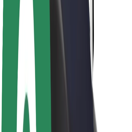
O společnosti Bolt
Udržitelnost podle Boltu
Projekt Zero
Blog
Tiskové centrum
Pokyny ke značce
Naše poslání
Vztahy s investory
Vedení
Značka
Média
Městský fond
Bezpečnost