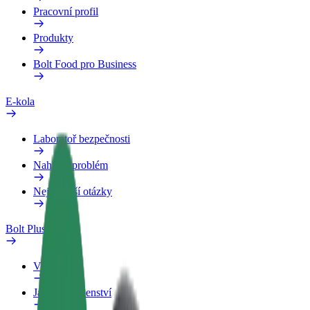
Pracovní profil
Produkty
Bolt Food pro Business
E-kola
Laboratoř bezpečnosti
Nahlásit problém
Nejčastější otázky
Bolt Plus
Výhody
Jak získat členství