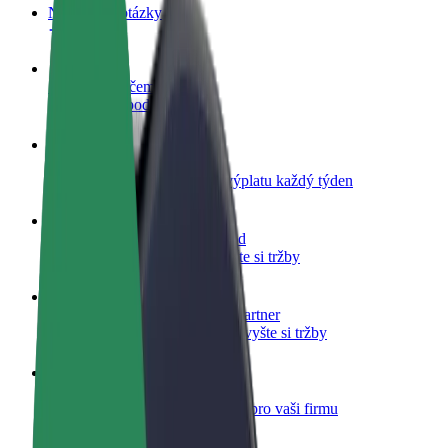
Nejčastější otázky
Staňte se řidičem
Vydělávejte podle sebe
Staňte se kurýrem
Doručujte jídlo a dostávejte výplatu každý týden
Přidejte restauraci nebo obchod
Oslovte více zákazníků a zvyšte si tržby
Zaregistrujte se jako flotilový partner
Přidejte svou flotilu k Boltu a zvyšte si tržby
Bolt for Business
Produkty a služby Boltu přesně pro vaši firmu