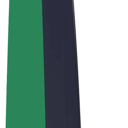
Obchodní podmínky
Soukromí
Cookies
© 2026 Bolt Technology OÜ
Produkty
Jízdy
Koloběžky
Bolt Market
Bolt Food
Bolt Drive
Bolt for Business