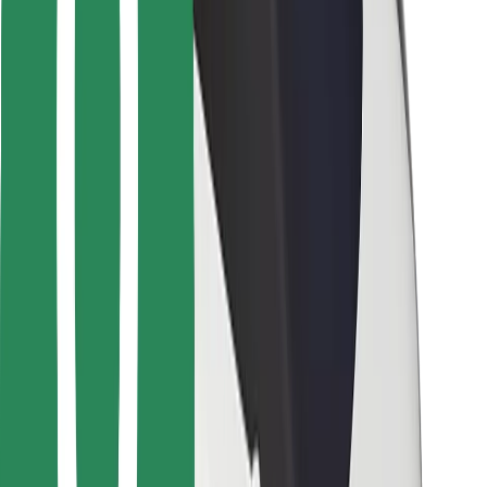
Pro kurýry
Bolt Food
Pro flotilové partnery
Pro restaurace
Bolt for Business
Jiné
Partneři
Obchodní podmínky
Cookies
Zabezpečení
Jízda za pár minut!
Stáhněte si aplikaci Bolt