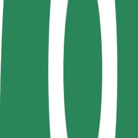
Nejčastější otázky
Staňte se řidičem
Staňte se kurýrem
Př
Vydělávejte podle
Doručujte jídlo a dostávejte výplatu
Os
sebe
každý týden
tr
Jak se dostat z Piața Mărăști do North Railway Stati
Hledáte nejlepší způsob, jak se dostat z Piața Mărăști do North Railwa
Odkud
Piața Mărăști
Kam
North Railway Station
Pohodlná jízda na dosah ruky!
Bolt