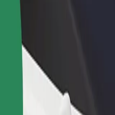
idejte restauraci nebo obchod
Zaregistrujte se jako flotilový partner
lovte více zákazníků a zvyšte si
Přidejte svou flotilu k Boltu a zvyšte
žby
si tržby
on
y Station? Prohlédněte si naše služby a najděte tu ideální pro svou cest
Stáhnout aplikaci