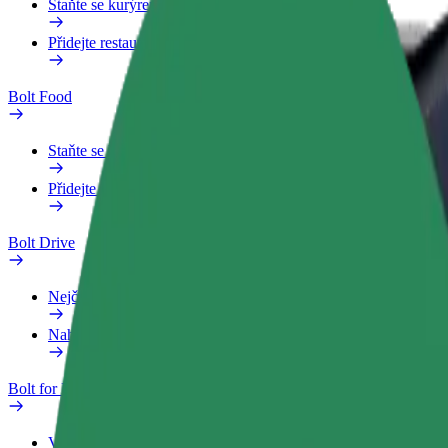
Staňte se kurýrem
Přidejte restauraci nebo obchod
Bolt Food
Staňte se kurýrem
Přidejte restauraci nebo obchod
Bolt Drive
Nejčastější otázky
Nahlásit vozidlo
Bolt for Business
Výhody