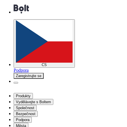
CS
Podpora
Zaregistrujte se
Produkty
Vydělávejte s Boltem
Společnost
Bezpečnost
Podpora
Města