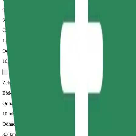
Odhadovaná vzdálenost
3,3 km
Cestující
1-4
Odhadovaná cena
16,80 RON
Zelený
Efektivní jízdy v hybridních a elektrických vozidlech
Odhadovaná doba jízdy
10 min
Odhadovaná vzdálenost
3,3 km