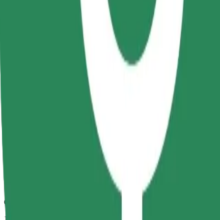
Spolehlivé jízdy v běžných vozidlech střední velikosti.
Odhadovaná doba jízdy
10 min
Odhadovaná vzdálenost
3,3 km
Cestující
1-4
Odhadovaná cena
16,10 RON
Comfort
Větší vozidla s dostatkem místa pro nohy a úložným prostorem
Odhadovaná doba jízdy
10 min