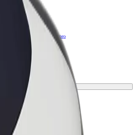
Bolt for Business
Produkty a služby Boltu přesně pro
vaši firmu
u.