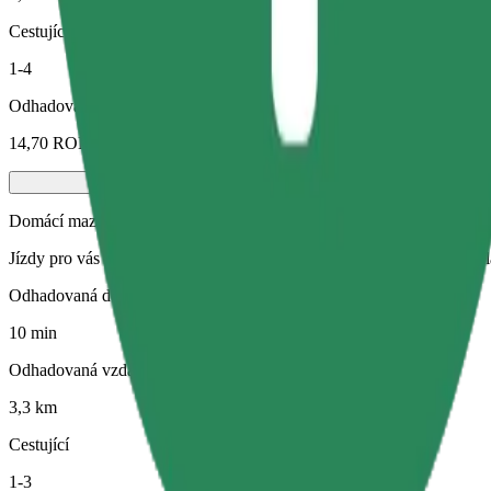
Cestující
1-4
Odhadovaná cena
14,70 RON
Domácí mazlíček
Jízdy pro vás i vašeho domácího mazlíčka. Psi musí mít náhubek, malá
Odhadovaná doba jízdy
10 min
Odhadovaná vzdálenost
3,3 km
Cestující
1-3