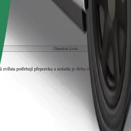
Objednat jízdu
 zvířata potřebují přepravku a sedadla je třeba chránit dekou nebo pod