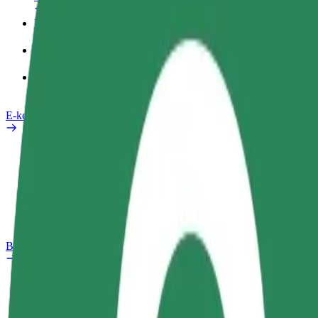
Pracovní profil
Produkty
Bolt Food pro Business
E-kola
Laboratoř bezpečnosti
Nahlásit problém
Nejčastější otázky
Bolt Plus
Výhody
Jak získat členství