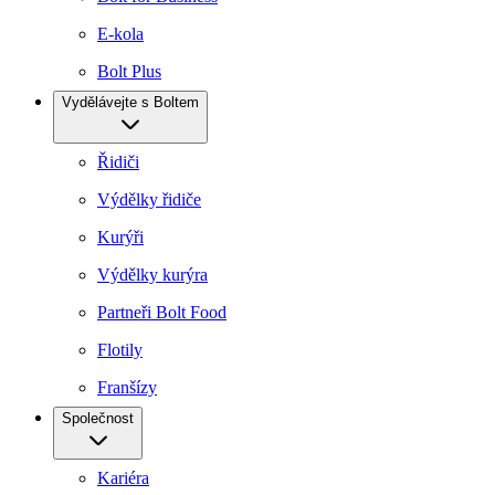
E-kola
Bolt Plus
Vydělávejte s Boltem
Řidiči
Výdělky řidiče
Kurýři
Výdělky kurýra
Partneři Bolt Food
Flotily
Franšízy
Společnost
Kariéra