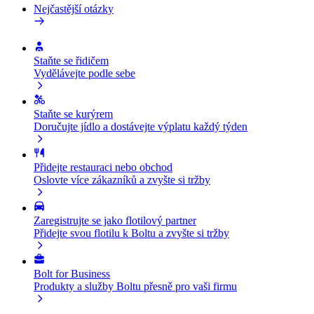
Nejčastější otázky
Staňte se řidičem
Vydělávejte podle sebe
Staňte se kurýrem
Doručujte jídlo a dostávejte výplatu každý týden
Přidejte restauraci nebo obchod
Oslovte více zákazníků a zvyšte si tržby
Zaregistrujte se jako flotilový partner
Přidejte svou flotilu k Boltu a zvyšte si tržby
Bolt for Business
Produkty a služby Boltu přesně pro vaši firmu