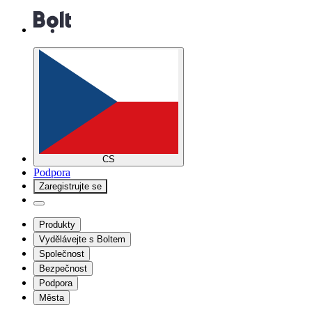
CS
Podpora
Zaregistrujte se
Produkty
Vydělávejte s Boltem
Společnost
Bezpečnost
Podpora
Města