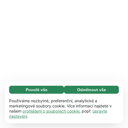
Povolit vše
Odmítnout vše
Nezbytné (65)
Nezbytné soubory cookie umožňují využívat
Zjistit více
Používáme nezbytné, preferenční, analytické a
naše webové stránky díky základním funkcím,
marketingové soubory cookie. Více informací najdete v
našem
prohlášení o souborech cookie
, popř.
upravte
např. navigaci na stránce. Bez těchto souborů
Preference (17)
nastavení
.
cookie nemůže webová stránka správně
Předvolené soubory cookie umožňují našim
Zjistit více
fungovat.
Zjistit více
webovým stránkám zapamatovat si informace,