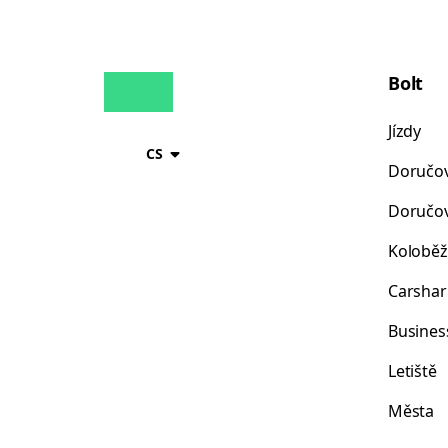
Bolt
Jízdy
CS
Doručov
Doručov
Koloběž
Carshar
Busines
Letiště
Města