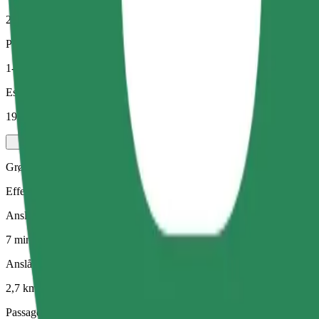
2,7 km
Passagerer
1-4
Estimeret pris
19,00 PLN
Grøn
Effektive ture i hybrid- og elektriske køretøjer
Anslået rejsetid
7 min.
Anslået afstand
2,7 km
Passagerer