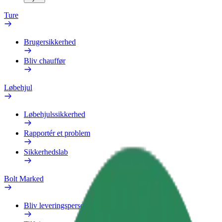
Ture
Brugersikkerhed
Bliv chauffør
Løbehjul
Løbehjulssikkerhed
Rapportér et problem
Sikkerhedslab
Bolt Marked
Bliv leveringsperson