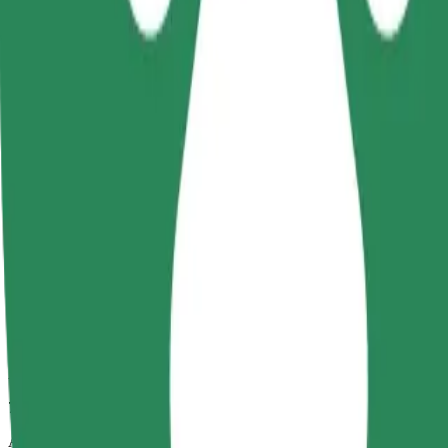
7 min.
Anslået afstand
2,7 km
Passagerer
1-4
Estimeret pris
16,00 PLN
Komfort
Større biler med mere benplads og opbevaring
Anslået rejsetid
7 min.
Anslået afstand