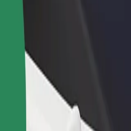
staurant eller butik
Tilmeld dig som flådeejer
Bolt for
 kunder og øg din
Tilføj din flåde til Bolt, og øg din
Bolt-prod
ng
indtjening
virksom
? Udforsk vores tjenester og find den perfekte til din rejse.
Hent appen