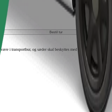
Bestil tur
ære i transportbur, og sæder skal beskyttes med et tæppe eller underla