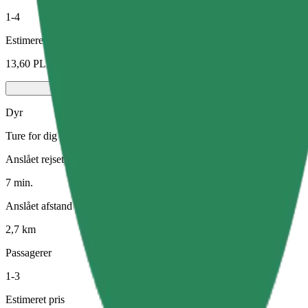
1-4
Estimeret pris
13,60 PLN
Dyr
Ture for dig og dit kæledyr. Hunde skal bære mundkurv, små dyr skal v
Anslået rejsetid
7 min.
Anslået afstand
2,7 km
Passagerer
1-3
Estimeret pris