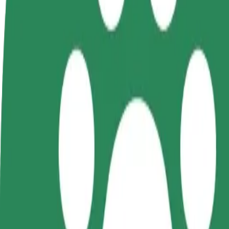
Bliv chauffør
Bliv leveringsperson
Tilføj re
Tjen penge på dine
Lever mad og få udbetaling
Nå flere
vilkår
hver uge
indtjeni
Sådan kommer du fra Mozaika til Galeria EMKA
Leder du efter den bedste måde at komme fra Mozaika til Galeria EMKA
Fra
Mozaika
Til
Galeria EMKA
Komfort og bekvemmelighed er kun et par tryk væk!
Bolt
Pålidelige ture i almindelige mellemstore biler.
Anslået rejsetid