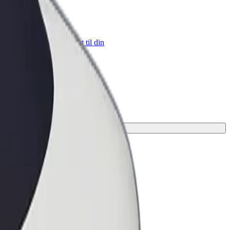
 Business
ukter og tjenester skaleret til din
hed