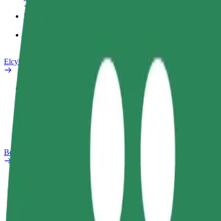
Produkter
Bolt Food for Business
Elcykler
Sikkerhedscenter
Rapportér et problem
Ofte stillede spørgsmål
Bolt plus
Fordele
Sådan bliver du medlem
Ofte stillede spørgsmål