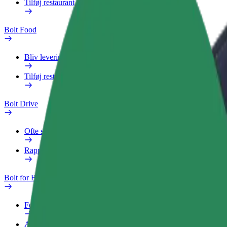
Tilføj restaurant eller butik
Bolt Food
Bliv leveringsperson
Tilføj restaurant eller butik
Bolt Drive
Ofte stillede spørgsmål
Rapportér et køretøj
Bolt for Business
Fordele
Arbejdsprofil