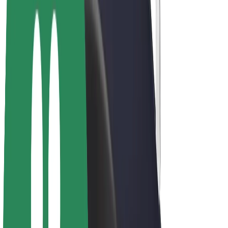
Elcykler
Bolt Plus
Tjen penge med Bolt
Chauffører
Chaufførindtjening
Leveringspersoner
Kurerindtjening
Bolt Mad partnere
Flåder
Franchise
Virksomhed
Karrierer