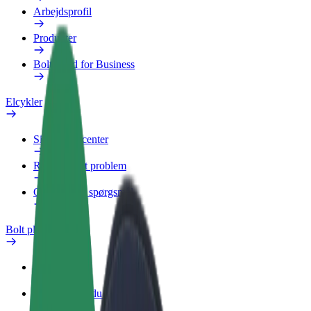
Arbejdsprofil
Produkter
Bolt Food for Business
Elcykler
Sikkerhedscenter
Rapportér et problem
Ofte stillede spørgsmål
Bolt plus
Fordele
Sådan bliver du medlem