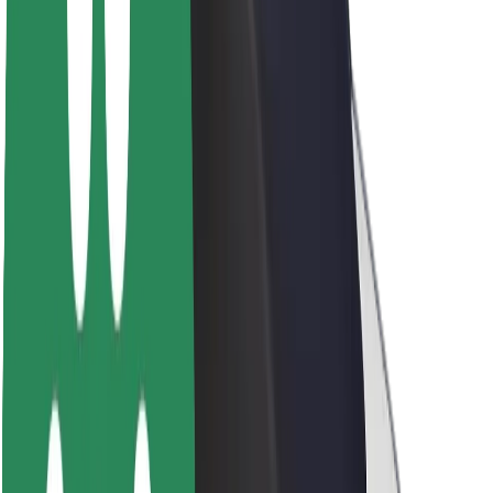
Om Bolt
Bæredygtighed hos Bolt
Project Zero
Blog
Nyhedsrum
Retningslinjer for brand
Mission
Investorrelationer
Ledelse
Brand
Medier
Urban Fund
Sikkerhed