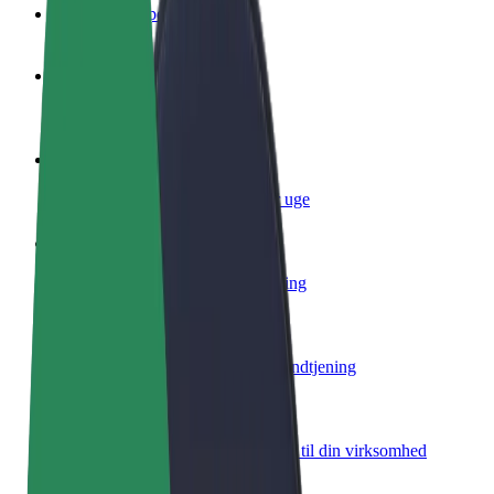
Ofte stillede spørgsmål
Bliv chauffør
Tjen penge på dine vilkår
Bliv leveringsperson
Lever mad og få udbetaling hver uge
Tilføj restaurant eller butik
Nå flere kunder og øg din indtjening
Tilmeld dig som flådeejer
Tilføj din flåde til Bolt, og øg din indtjening
Bolt for Business
Bolt-produkter og tjenester skaleret til din virksomhed