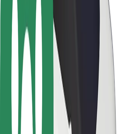
Passagersikkerhed
Chaufførsikkerhed
Sikkerhed på el-løbehjul
Sikkerhedscenter
Byer
Placeringer
Byløsninger
Lufthavne
Bolt-ladestationer
Kundeservice
For passagerer
For chauffører