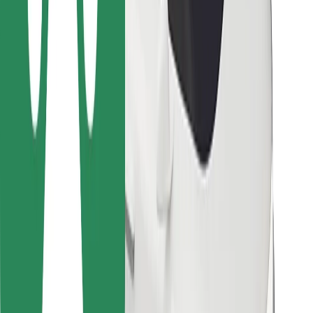
For leveringspersoner
Bolt Food
For flådeejere
For restauranter
Bolt for Business
Andet
Leverandører
Vilkår og betingelser
Cookies
Sikkerhed
Få en tur på få minutter!
Download Bolt-appen