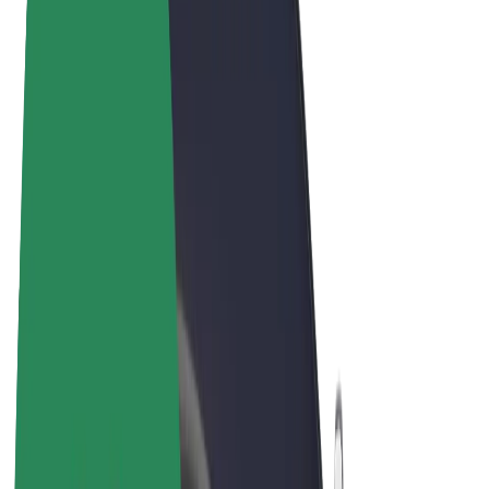
Vilkår og betingelser
Privatliv
Cookies
© 2026 Bolt Technology OÜ
Produkter
Ture
Løbehjul
Bolt Marked
Bolt Food
Bolt Drive
Bolt for Business