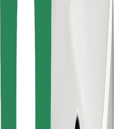
Find din yndlingsmad!
Download Bolt Food-appen