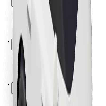
Fahrgast-Sicherheit
Fahrer-Sicherheit
E-Scooter-Sicherheit
Sicherheitslabor
Städte
Standorte
Lösungen für Städte
Flughäfen
Bolt Ladestationen
Support
Für Nutzer:innen
Für Fahrer:innen