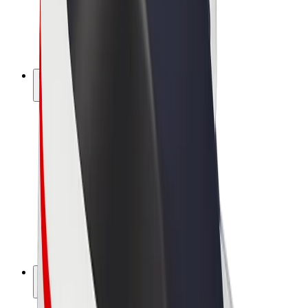
Bolt for Business
E-Bikes
Bolt Plus
Erziele Umsatz mit Bolt
Fahrer:innen
Umsatz brutto für Fahrer:innen
Kuriere
Umsatz brutto für Kuriere
Bolt Food Händler:innen
Flotten
Franchise
Unternehmen