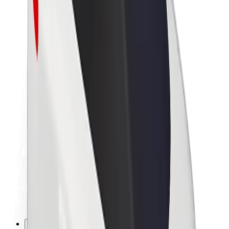
Karriere
Über Bolt
Nachhaltigkeit bei Bolt
Project Zero
Blog
Newsroom
Markenrichtlinien
Mission
Investor Relations
Leitung
Marke
Medien
Urban Fund
Sicherheit