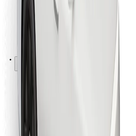
Für Kuriere
Bolt Food
Für Flottenbesitzer:innen
Für Restaurants
Bolt for Business
Sonstige
Zulieferer
Allgemeine Geschäftsbedingungen
Cookies
Sicherheit
In wenigen Minuten zu deiner Fahrt!
Bolt App herunterladen