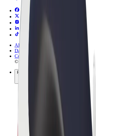
Allgemeine Geschäftsbedingungen
Datenschutz
Cookies
© 2026 Bolt Technology OÜ
Produkte
Fahrten
E-Scooter/E-Bikes
Bolt Market
Bolt Food
Bolt Drive