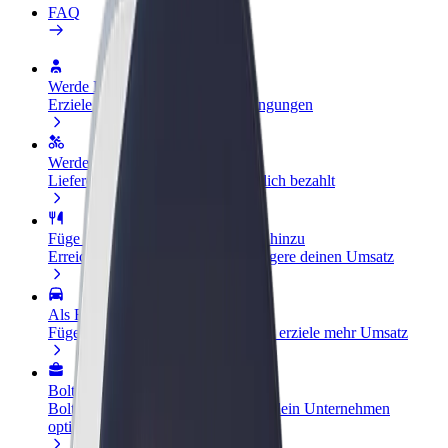
FAQ
Werde Fahrer:in
Erziele Umsatz nach deinen Bedingungen
Werde Kurier
Liefere Essen und werde wöchentlich bezahlt
Füge ein Restaurant oder Geschäft hinzu
Erreiche mehr Kund:innen und steigere deinen Umsatz
Als Flottenbesitzer:in anmelden
Füge deine Flotte zu Bolt hinzu und erziele mehr Umsatz
Bolt for Business
Bolt Produkte und Bolt Dienste für dein Unternehmen
optimiert