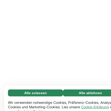
Alle zulassen
Alle ablehnen
Notwendige (65)
Notwendige Cookies helfen dabei, unsere Website
Mehr erfahren
Wir verwenden notwendige Cookies, Präferenz-Cookies, Analys
nutzbar zu machen, indem sie grundlegende Funktionen
Cookies und Marketing-Cookies. Lies unsere
Cookie-Erklärung