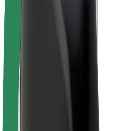
Bolt for Business
E-Bikes
Bolt Plus
Erziele Umsatz mit Bolt
Fahrer:innen
Umsatz brutto für Fahrer:innen
Kuriere
Umsatz brutto für Kuriere
Bolt Food Händler:innen
Flotten
Franchise
Unternehmen