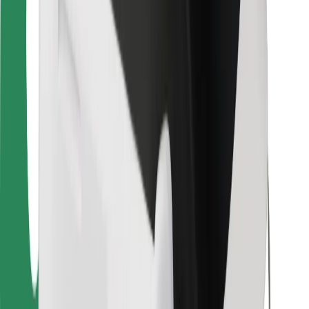
Für Kuriere
Bolt Food
Für Flottenbesitzer:innen
Für Restaurants
Bolt for Business
Sonstige
Zulieferer
Allgemeine Geschäftsbedingungen
Cookies
Sicherheit
In wenigen Minuten zu deiner Fahrt!
Bolt App herunterladen