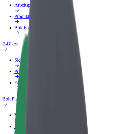
Arbeitsprofil
Produkte
Bolt Food für Unternehmen
E-Bikes
Sicherheitslabor
Problem melden
FAQ
Bolt Plus
Vorteile
So machst du mit