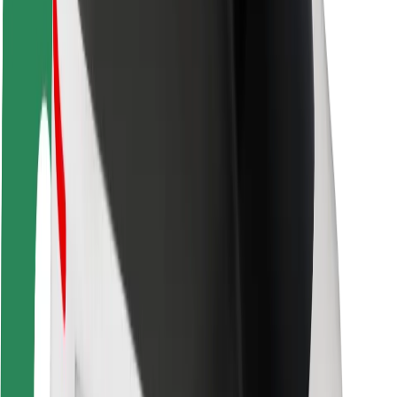
Fahrgast-Sicherheit
Fahrer-Sicherheit
E-Scooter-Sicherheit
Sicherheitslabor
Städte
Standorte
Lösungen für Städte
Flughäfen
Bolt Ladestationen
Support
Für Nutzer:innen
Für Fahrer:innen