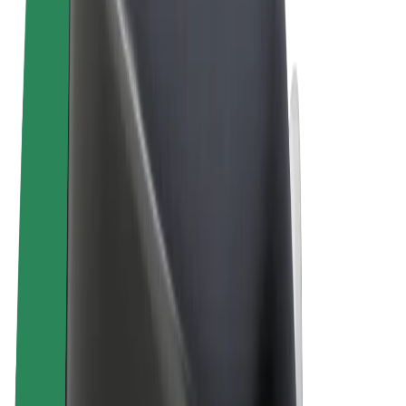
Allgemeine Geschäftsbedingungen
Datenschutz
Cookies
© 2026 Bolt Technology OÜ
Produkte
Fahrten
E-Scooter/E-Bikes
Bolt Market
Bolt Food
Bolt Drive