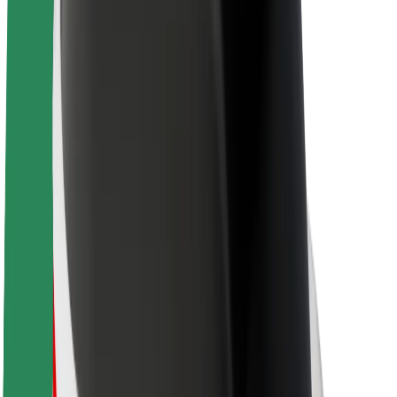
Karriere
Über Bolt
Nachhaltigkeit bei Bolt
Project Zero
Blog
Newsroom
Markenrichtlinien
Mission
Investor Relations
Leitung
Marke
Medien
Urban Fund
Sicherheit