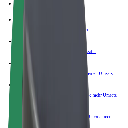
FAQ
Werde Fahrer:in
Erziele Umsatz nach deinen Bedingungen
Werde Kurier
Liefere Essen und werde wöchentlich bezahlt
Füge ein Restaurant oder Geschäft hinzu
Erreiche mehr Kund:innen und steigere deinen Umsatz
Als Flottenbesitzer:in anmelden
Füge deine Flotte zu Bolt hinzu und erziele mehr Umsatz
Bolt for Business
Bolt Produkte und Bolt Dienste für dein Unternehmen
optimiert