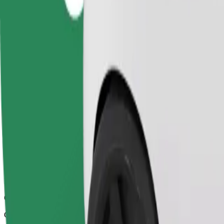
Zuverlässige Fahrten in mittelgroßen Alltagsfahrzeugen.
Geschätzte Fahrtzeit
14 Min.
Geschätzte Entfernung
6,6 km
Fahrgäste
1-4
Geschätzter Preis
9,20 £
Komfort
Größere Autos mit mehr Beinfreiheit und Stauraum
Geschätzte Fahrtzeit