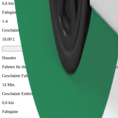
6,6 km
Fahrgäste
1-4
Geschätzter Preis
18,00 £
Haustier
Fahrten für dich und dein Haustier. Hunde müssen einen Maulkorb tra
Geschätzte Fahrtzeit
14 Min.
Geschätzte Entfernung
6,6 km
Fahrgäste