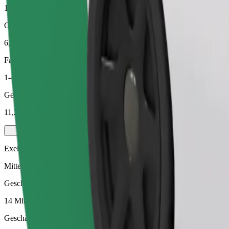
14 Min.
Geschätzte Entfernung
6,6 km
Fahrgäste
1-4
Geschätzter Preis
11,20 £
Exekutive
Mittelgroße Premium-Fahrzeuge mit hochwertiger Ausstattung
Geschätzte Fahrtzeit
14 Min.
Geschätzte Entfernung