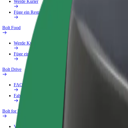
Werde Kurier
Füge ein Restaurant oder Geschäft hinzu
Bolt Food
Werde Kurier
Füge ein Restaurant oder Geschäft hinzu
Bolt Drive
FAQ
Fahrzeug melden
Bolt for Business
Vorteile