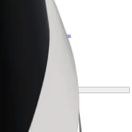
olt for Business
olt Produkte und Bolt Dienste für dein
nternehmen optimiert
ine Fahrt.