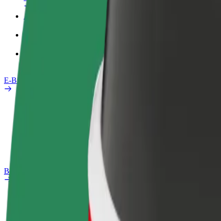
Arbeitsprofil
Produkte
Bolt Food für Unternehmen
E-Bikes
Sicherheitslabor
Problem melden
FAQ
Bolt Plus
Vorteile
So machst du mit