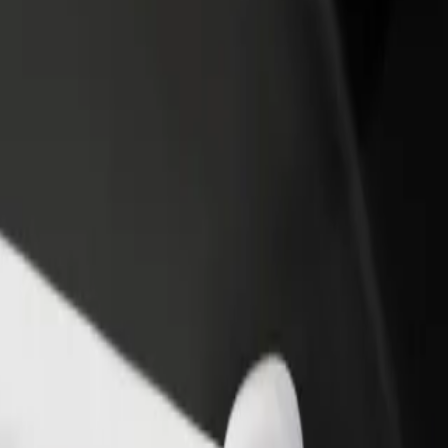
 ein Restaurant oder Geschäft
Als Flottenbesitzer:in anmelden
B
u
Füge deine Flotte zu Bolt hinzu und
B
iche mehr Kund:innen und
erziele mehr Umsatz
U
gere deinen Umsatz
 TK Maxx
en? Entdecke unsere Services und finde das perfekte Angebot für de
Hol dir die App