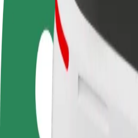
FAQ
Werde Fahrer:in
Werde Kurier
Füge
Erziele Umsatz nach deinen
Liefere Essen und werde
hinz
Bedingungen
wöchentlich bezahlt
Erre
stei
Komme von Birmingham Heartlands Hospital nach
Du möchtest von Birmingham Heartlands Hospital nach TK Maxx komm
Von
Birmingham Heartlands Hospital
Nach
TK Maxx
Komfort und Entspannung sind nur wenige Klicks entfernt!
Bolt