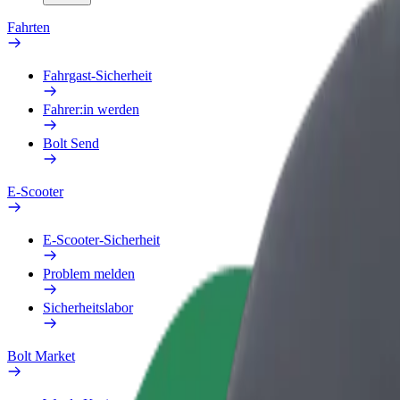
Fahrten
Fahrgast-Sicherheit
Fahrer:in werden
Bolt Send
E-Scooter
E-Scooter-Sicherheit
Problem melden
Sicherheitslabor
Bolt Market