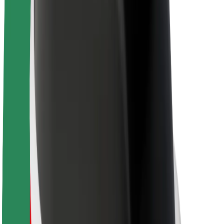
Karriere
Über Bolt
Nachhaltigkeit bei Bolt
Project Zero
Blog
Newsroom
Markenrichtlinien
Mission
Investor Relations
Leitung
Marke
Medien
Urban Fund
Sicherheit