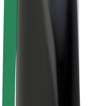
Bolt for Business
E-Bikes
Bolt Plus
Erziele Umsatz mit Bolt
Fahrer:innen
Umsatz brutto für Fahrer:innen
Kuriere
Umsatz brutto für Kuriere
Bolt Food Händler:innen
Flotten
Franchise
Unternehmen