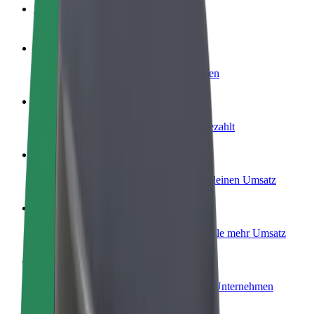
FAQ
Werde Fahrer:in
Erziele Umsatz nach deinen Bedingungen
Werde Kurier
Liefere Essen und werde wöchentlich bezahlt
Füge ein Restaurant oder Geschäft hinzu
Erreiche mehr Kund:innen und steigere deinen Umsatz
Als Flottenbesitzer:in anmelden
Füge deine Flotte zu Bolt hinzu und erziele mehr Umsatz
Bolt for Business
Bolt Produkte und Bolt Dienste für dein Unternehmen
optimiert