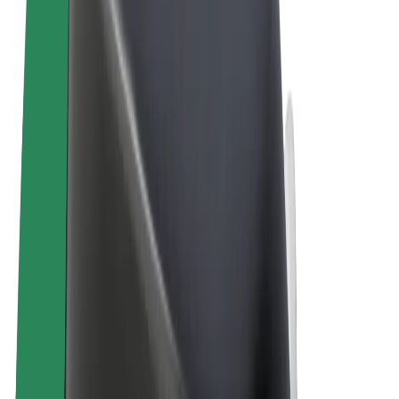
Allgemeine Geschäftsbedingungen
Datenschutz
Cookies
© 2026 Bolt Technology OÜ
Produkte
Fahrten
E-Scooter/E-Bikes
Bolt Market
Bolt Food
Bolt Drive