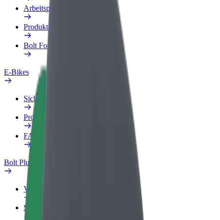
Arbeitsprofil
Produkte
Bolt Food für Unternehmen
E-Bikes
Sicherheitslabor
Problem melden
FAQ
Bolt Plus
Vorteile
So machst du mit