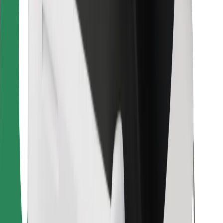
Für Kuriere
Bolt Food
Für Flottenbesitzer:innen
Für Restaurants
Bolt for Business
Sonstige
Zulieferer
Allgemeine Geschäftsbedingungen
Cookies
Sicherheit
In wenigen Minuten zu deiner Fahrt!
Bolt App herunterladen