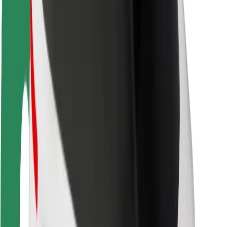
Fahrgast-Sicherheit
Fahrer-Sicherheit
E-Scooter-Sicherheit
Sicherheitslabor
Städte
Standorte
Lösungen für Städte
Flughäfen
Bolt Ladestationen
Support
Für Nutzer:innen
Für Fahrer:innen