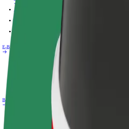
Arbeitsprofil
Produkte
Bolt Food für Unternehmen
E-Bikes
Sicherheitslabor
Problem melden
FAQ
Bolt Plus
Vorteile
So machst du mit