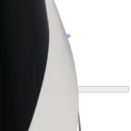
olt for Business
olt Produkte und Bolt Dienste für dein
nternehmen optimiert
ür deine Fahrt.