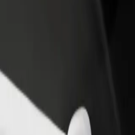
 ein Restaurant oder Geschäft
Als Flottenbesitzer:in anmelden
B
u
Füge deine Flotte zu Bolt hinzu und
B
iche mehr Kund:innen und
erziele mehr Umsatz
U
gere deinen Umsatz
i's Bier Bar
 kommen? Entdecke unsere Services und finde das perfekte Angebot f
Hol dir die App