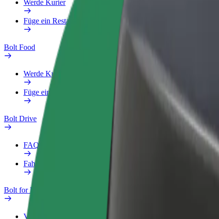
Werde Kurier
Füge ein Restaurant oder Geschäft hinzu
Bolt Food
Werde Kurier
Füge ein Restaurant oder Geschäft hinzu
Bolt Drive
FAQ
Fahrzeug melden
Bolt for Business
Vorteile