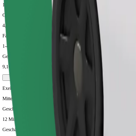
12 Min.
Geschätzte Entfernung
4,7 km
Fahrgäste
1-4
Geschätzter Preis
9,10 £
Exekutive
Mittelgroße Premium-Fahrzeuge mit hochwertiger Ausstattung
Geschätzte Fahrtzeit
12 Min.
Geschätzte Entfernung