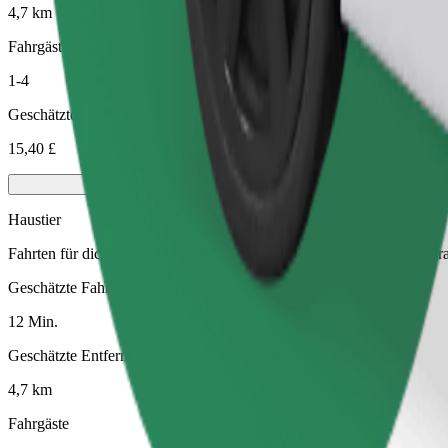
4,7 km
Fahrgäste
1-4
Geschätzter Preis
15,40 £
Haustier
Fahrten für dich und dein Haustier. Hunde müssen einen Maulkorb tra
Geschätzte Fahrtzeit
12 Min.
Geschätzte Entfernung
4,7 km
Fahrgäste