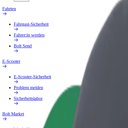
Fahrten
Fahrgast-Sicherheit
Fahrer:in werden
Bolt Send
E-Scooter
E-Scooter-Sicherheit
Problem melden
Sicherheitslabor
Bolt Market