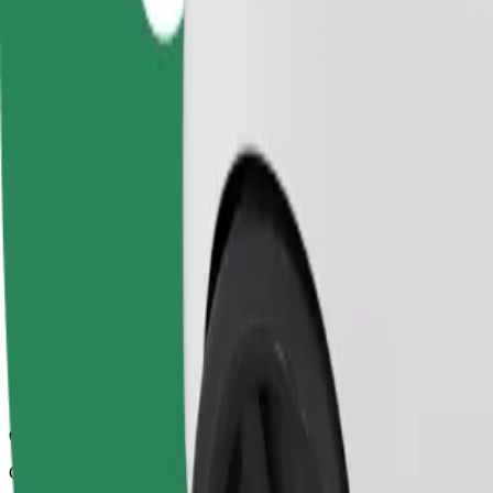
Zuverlässige Fahrten in mittelgroßen Alltagsfahrzeugen.
Geschätzte Fahrtzeit
12 Min.
Geschätzte Entfernung
4,7 km
Fahrgäste
1-4
Geschätzter Preis
7,50 £
Komfort
Größere Autos mit mehr Beinfreiheit und Stauraum
Geschätzte Fahrtzeit