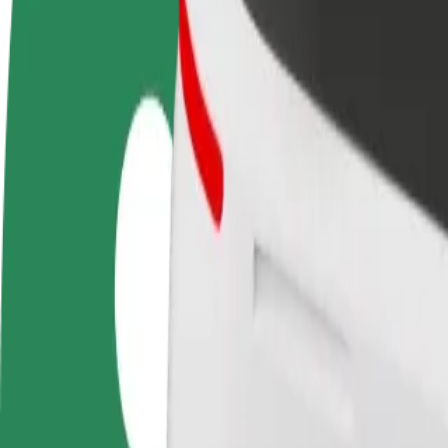
FAQ
Werde Fahrer:in
Werde Kurier
Füge
Erziele Umsatz nach deinen
Liefere Essen und werde
hinz
Bedingungen
wöchentlich bezahlt
Erre
stei
Komme von Birmingham Women's Hospital nach Heid
Du möchtest von Birmingham Women's Hospital nach Heidi's Bier Bar
Von
Birmingham Women's Hospital
Nach
Heidi's Bier Bar
Komfort und Entspannung sind nur wenige Klicks entfernt!
Bolt