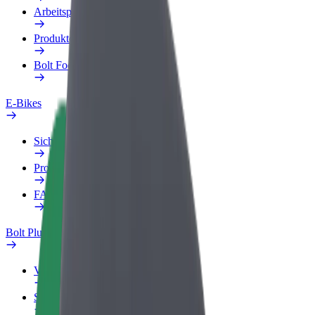
Arbeitsprofil
Produkte
Bolt Food für Unternehmen
E-Bikes
Sicherheitslabor
Problem melden
FAQ
Bolt Plus
Vorteile
So machst du mit