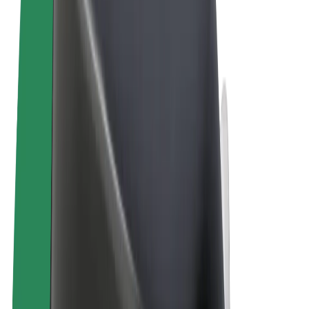
Allgemeine Geschäftsbedingungen
Datenschutz
Cookies
© 2026 Bolt Technology OÜ
Produkte
Fahrten
E-Scooter/E-Bikes
Bolt Market
Bolt Food
Bolt Drive