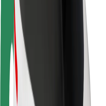
Fahrgast-Sicherheit
Fahrer-Sicherheit
E-Scooter-Sicherheit
Sicherheitslabor
Städte
Standorte
Lösungen für Städte
Flughäfen
Bolt Ladestationen
Support
Für Nutzer:innen
Für Fahrer:innen