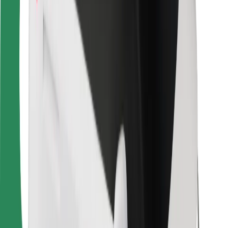
Für Kuriere
Bolt Food
Für Flottenbesitzer:innen
Für Restaurants
Bolt for Business
Sonstige
Zulieferer
Allgemeine Geschäftsbedingungen
Cookies
Sicherheit
In wenigen Minuten zu deiner Fahrt!
Bolt App herunterladen