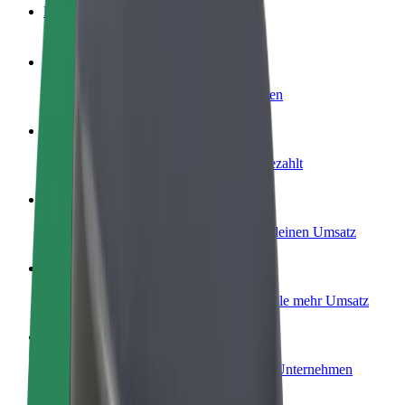
FAQ
Werde Fahrer:in
Erziele Umsatz nach deinen Bedingungen
Werde Kurier
Liefere Essen und werde wöchentlich bezahlt
Füge ein Restaurant oder Geschäft hinzu
Erreiche mehr Kund:innen und steigere deinen Umsatz
Als Flottenbesitzer:in anmelden
Füge deine Flotte zu Bolt hinzu und erziele mehr Umsatz
Bolt for Business
Bolt Produkte und Bolt Dienste für dein Unternehmen
optimiert