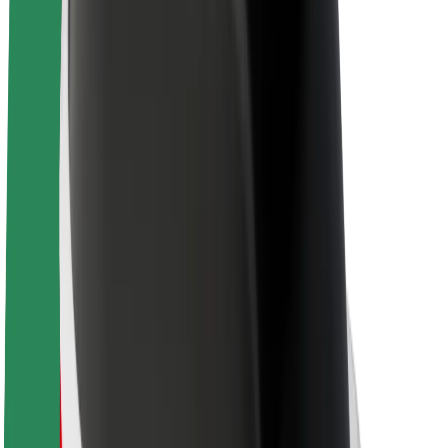
Karriere
Über Bolt
Nachhaltigkeit bei Bolt
Project Zero
Blog
Newsroom
Markenrichtlinien
Mission
Investor Relations
Leitung
Marke
Medien
Urban Fund
Sicherheit