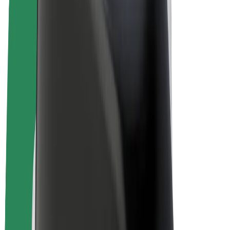
Bolt for Business
E-Bikes
Bolt Plus
Erziele Umsatz mit Bolt
Fahrer:innen
Umsatz brutto für Fahrer:innen
Kuriere
Umsatz brutto für Kuriere
Bolt Food Händler:innen
Flotten
Franchise
Unternehmen