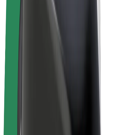
Bolt for Business
E-Bikes
Bolt Plus
Erziele Umsatz mit Bolt
Fahrer:innen
Umsatz brutto für Fahrer:innen
Kuriere
Umsatz brutto für Kuriere
Bolt Food Händler:innen
Flotten
Franchise
Unternehmen