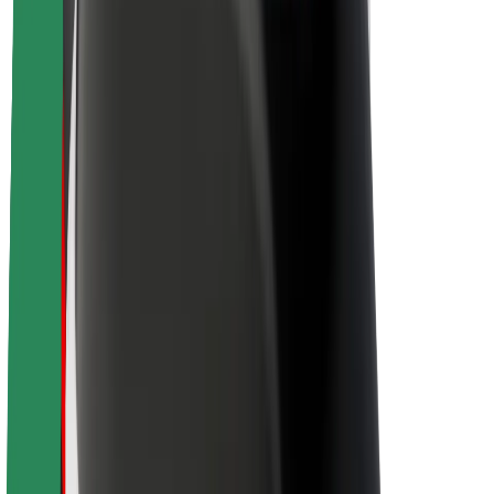
Karriere
Über Bolt
Nachhaltigkeit bei Bolt
Project Zero
Blog
Newsroom
Markenrichtlinien
Mission
Investor Relations
Leitung
Marke
Medien
Urban Fund
Sicherheit