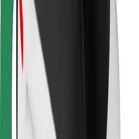
Für Kuriere
Bolt Food
Für Flottenbesitzer:innen
Für Restaurants
Bolt for Business
Sonstige
Zulieferer
Allgemeine Geschäftsbedingungen
Cookies
Sicherheit
In wenigen Minuten zu deiner Fahrt!
Bolt App herunterladen