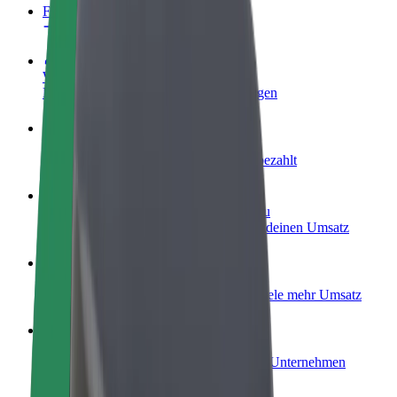
FAQ
Werde Fahrer:in
Erziele Umsatz nach deinen Bedingungen
Werde Kurier
Liefere Essen und werde wöchentlich bezahlt
Füge ein Restaurant oder Geschäft hinzu
Erreiche mehr Kund:innen und steigere deinen Umsatz
Als Flottenbesitzer:in anmelden
Füge deine Flotte zu Bolt hinzu und erziele mehr Umsatz
Bolt for Business
Bolt Produkte und Bolt Dienste für dein Unternehmen
optimiert