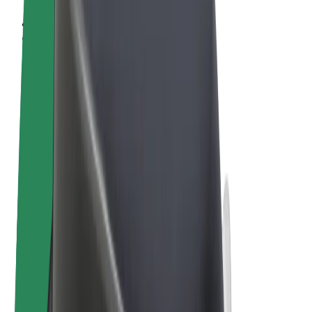
Allgemeine Geschäftsbedingungen
Datenschutz
Cookies
© 2026 Bolt Technology OÜ
Produkte
Fahrten
E-Scooter/E-Bikes
Bolt Market
Bolt Food
Bolt Drive