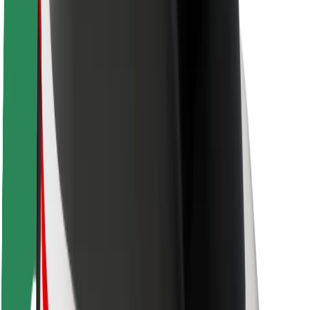
Fahrgast-Sicherheit
Fahrer-Sicherheit
E-Scooter-Sicherheit
Sicherheitslabor
Städte
Standorte
Lösungen für Städte
Flughäfen
Bolt Ladestationen
Support
Für Nutzer:innen
Für Fahrer:innen