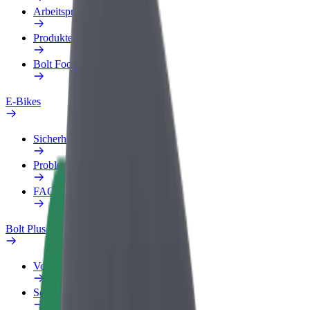
Arbeitsprofil
Produkte
Bolt Food für Unternehmen
E-Bikes
Sicherheitslabor
Problem melden
FAQ
Bolt Plus
Vorteile
So machst du mit