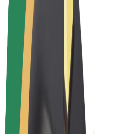
Allgemeine Geschäftsbedingungen
Datenschutz
Cookies
© 2026 Bolt Technology OÜ
Produkte
Fahrten
E-Scooter/E-Bikes
Bolt Market
Bolt Food
Bolt Drive
Bolt for Business