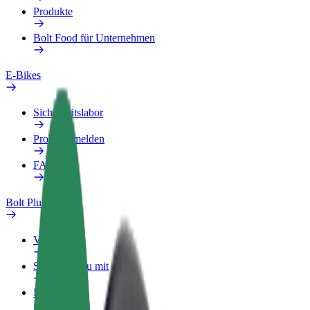
Produkte
Bolt Food für Unternehmen
E-Bikes
Sicherheitslabor
Problem melden
FAQ
Bolt Plus
Vorteile
So machst du mit
FAQ