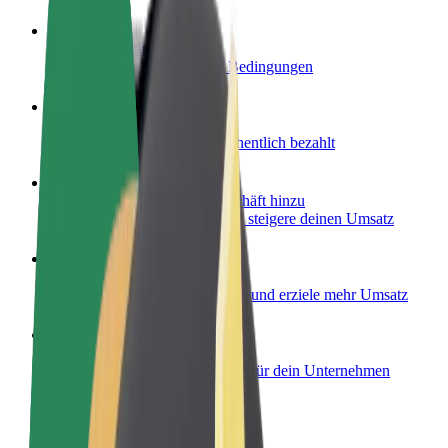
Werde Fahrer:in
Erziele Umsatz nach deinen Bedingungen
Werde Kurier
Liefere Essen und werde wöchentlich bezahlt
Füge ein Restaurant oder Geschäft hinzu
Erreiche mehr Kund:innen und steigere deinen Umsatz
Als Flottenbesitzer:in anmelden
Füge deine Flotte zu Bolt hinzu und erziele mehr Umsatz
Bolt for Business
Bolt Produkte und Bolt Dienste für dein Unternehmen
optimiert