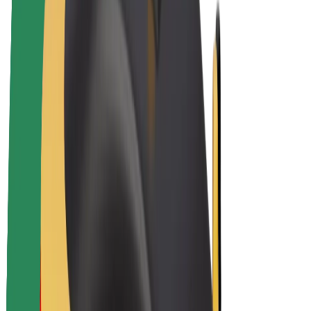
E-Bikes
Bolt Plus
Erziele Umsatz mit Bolt
Fahrer:innen
Umsatz brutto für Fahrer:innen
Kuriere
Umsatz brutto für Kuriere
Bolt Food Händler:innen
Flotten
Franchise
Unternehmen
Karriere
Über Bolt