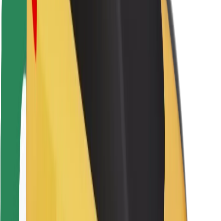
Fahrgast-Sicherheit
Fahrer-Sicherheit
E-Scooter-Sicherheit
Sicherheitslabor
Städte
Standorte
Lösungen für Städte
Flughäfen
Bolt Ladestationen
Support
Für Nutzer:innen
Für Fahrer:innen
Für Kuriere