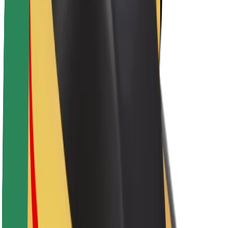
Nachhaltigkeit bei Bolt
Project Zero
Blog
Newsroom
Markenrichtlinien
Mission
Investor Relations
Leitung
Marke
Medien
Urban Fund
Sicherheit