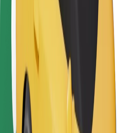
Bolt Food
Für Flottenbesitzer:innen
Für Restaurants
Bolt for Business
Sonstige
Zulieferer
Allgemeine Geschäftsbedingungen
Cookies
Sicherheit
In wenigen Minuten zu deiner Fahrt!
Bolt App herunterladen
Finde dein Lieblingsgericht!