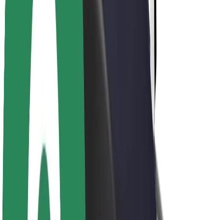
Nachhaltigkeit bei Bolt
Project Zero
Blog
Newsroom
Markenrichtlinien
Mission
Investor Relations
Leitung
Marke
Medien
Urban Fund
Sicherheit