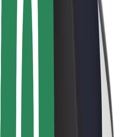
Fahrgast-Sicherheit
Fahrer-Sicherheit
E-Scooter-Sicherheit
Sicherheitslabor
Städte
Standorte
Lösungen für Städte
Flughäfen
Bolt Ladestationen
Support
Für Nutzer:innen
Für Fahrer:innen
Für Kuriere