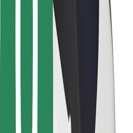
Bolt Food
Für Flottenbesitzer:innen
Für Restaurants
Bolt for Business
Sonstige
Zulieferer
Allgemeine Geschäftsbedingungen
Cookies
Sicherheit
In wenigen Minuten zu deiner Fahrt!
Bolt App herunterladen
Finde dein Lieblingsgericht!