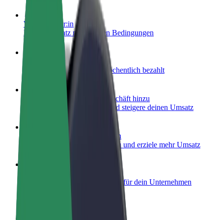
Werde Fahrer:in
Erziele Umsatz nach deinen Bedingungen
Werde Kurier
Liefere Essen und werde wöchentlich bezahlt
Füge ein Restaurant oder Geschäft hinzu
Erreiche mehr Kund:innen und steigere deinen Umsatz
Als Flottenbesitzer:in anmelden
Füge deine Flotte zu Bolt hinzu und erziele mehr Umsatz
Bolt for Business
Bolt Produkte und Bolt Dienste für dein Unternehmen
optimiert