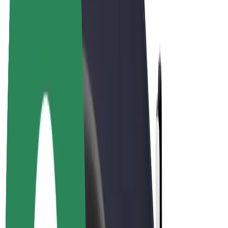
E-Bikes
Bolt Plus
Erziele Umsatz mit Bolt
Fahrer:innen
Umsatz brutto für Fahrer:innen
Kuriere
Umsatz brutto für Kuriere
Bolt Food Händler:innen
Flotten
Franchise
Unternehmen
Karriere
Über Bolt