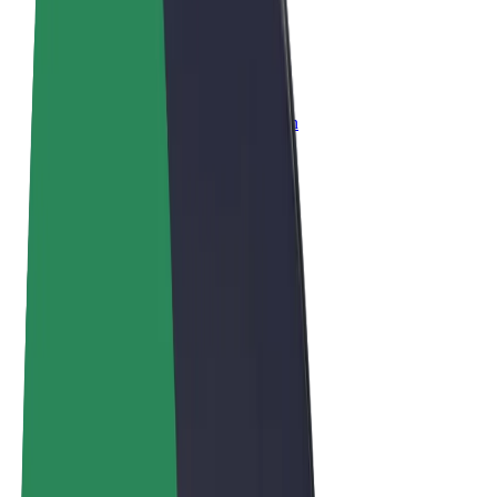
Allgemeine Geschäftsbedingungen
Datenschutz
Cookies
© 2026 Bolt Technology OÜ
Produkte
Fahrten
E-Scooter/E-Bikes
Bolt Market
Bolt Food
Bolt Drive
Bolt for Business