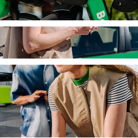
Immigration and Nationality Debrcen mit Bo
ten Preis für eine Fahrt nach Office of Immigration and Nationality D
en das perfekte Fahrzeug für dich.
h Office of Immigration and Nationality D
ge.
m Kindersitz.
ten.
llstuhlgerechte Fahrzeuge (WAV).
eren Preis mit Bolt Basic.