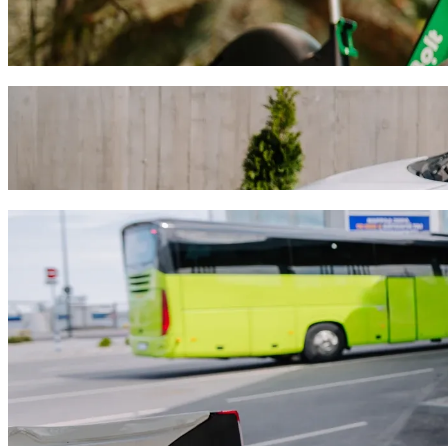
Komme in Debreczin mit E-Scootern oder E-Bikes von A nach B
Bolt App herunterladen
Fahre von Debrecen Plaza nach Office of 
Wir empfehlen dir, Bolt Ride-Hailing zu wählen, wenn du nach dem bes
ungefähr 4.000,10 HUF HUF. Was auch immer der Anlass ist, wir find
Bolt App herunterladen
Bolt Services, um von Debrecen Plaza nac
Viel Gepäck? Buche unsere XL-Vans für bis zu 6 Personen.
Möchtest du stilvoll ankommen? Probiere Bolts Premium-Fahrzeu
Mit Kindern unterwegs? Bestelle eine kindgerechte Fahrt mit eine
Ist dein Haustier dabei? Probiere unsere haustierfreundlichen Fahr
Brauchst du zusätzliche Hilfe? Unsere Assist-Kategorie bietet ro
Preiswerte Fahrten? Genieße kompakte Fahrzeuge zu einem niedrig
Bolt App herunterladen