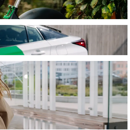
lt Ride-Hailing
ebrcen suchst. Mit Bolt dauert diese Fahrt etwa 9 Min. und kostet
ebrcen zu kommen