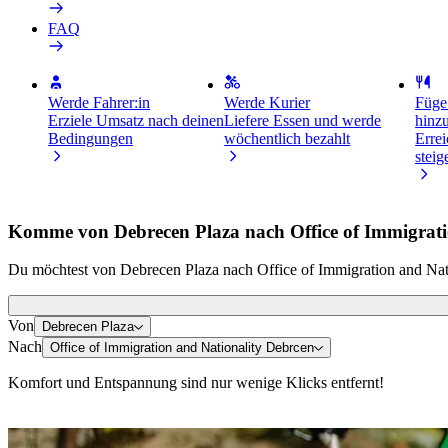
FAQ
Werde Fahrer:in
Werde Kurier
Füge
Erziele Umsatz nach deinen
Liefere Essen und werde
hinz
Bedingungen
wöchentlich bezahlt
Erre
stei
Komme von Debrecen Plaza nach Office of Immigrati
Du möchtest von Debrecen Plaza nach Office of Immigration and Nati
Von
Debrecen Plaza
Nach
Office of Immigration and Nationality Debrcen
Komfort und Entspannung sind nur wenige Klicks entfernt!
E-Scooter oder E-Bikes