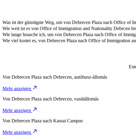
Was ist der günstigste Weg, um von Debrecen Plaza nach Office of 
Die preiswerteste Art, von Debrecen Plaza nach Office of Immigrati
Wie weit ist es von Office of Immigration and Nationality Debrcen b
Office of Immigration and Nationality Debrcen ist ungefähr 5,2 km v
Wie lange brauche ich, um von Debrecen Plaza nach Office of Immi
Die Fahrt von Debrecen Plaza nach Office of Immigration and Nationa
Wie viel kostet es, von Debrecen Plaza nach Office of Immigration 
Die Kosten für die Fahrt von Debrecen Plaza nach Office of Immigra
Ent
Von
Debrecen Plaza
nach
Debrecen, autóbusz-állomás
Mehr anzeigen
Von
Debrecen Plaza
nach
Debrecen, vasútállomás
Mehr anzeigen
Von
Debrecen Plaza
nach
Kassai Campus
Mehr anzeigen