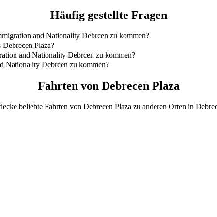
Häufig gestellte Fragen
Immigration and Nationality Debrcen zu kommen?
on and Nationality Debrcen zu kommen, ist mit Bolt Business. Eine Fa
is Debrecen Plaza?
on Debrecen Plaza entfernt.
gration and Nationality Debrcen zu kommen?
lity Debrcen mit Bolt Business dauert etwa 9 Min..
and Nationality Debrcen zu kommen?
tion and Nationality Debrcen mit Bolt Business betragen ca. 4.000,1
Fahrten von Debrecen Plaza
decke beliebte Fahrten von Debrecen Plaza zu anderen Orten in Debrec