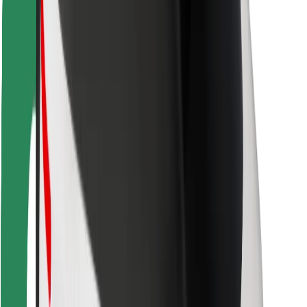
Bolt Food
Für Flottenbesitzer:innen
Für Restaurants
Bolt for Business
Sonstige
Zulieferer
Allgemeine Geschäftsbedingungen
Cookies
Sicherheit
In wenigen Minuten zu deiner Fahrt!
Bolt App herunterladen
Finde dein Lieblingsgericht!