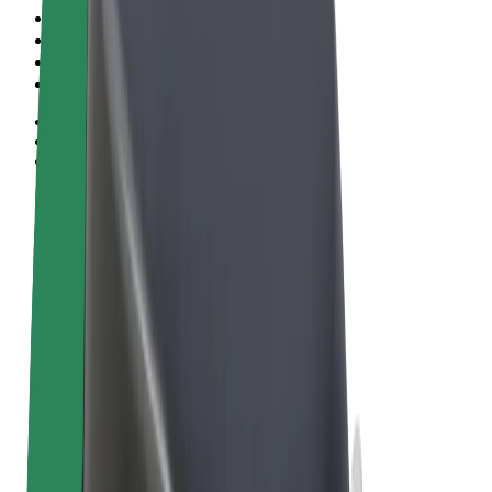
Allgemeine Geschäftsbedingungen
Datenschutz
Cookies
© 2026 Bolt Technology OÜ
Produkte
Fahrten
E-Scooter/E-Bikes
Bolt Market
Bolt Food
Bolt Drive
Bolt for Business