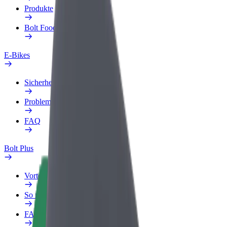
Produkte
Bolt Food für Unternehmen
E-Bikes
Sicherheitslabor
Problem melden
FAQ
Bolt Plus
Vorteile
So machst du mit
FAQ