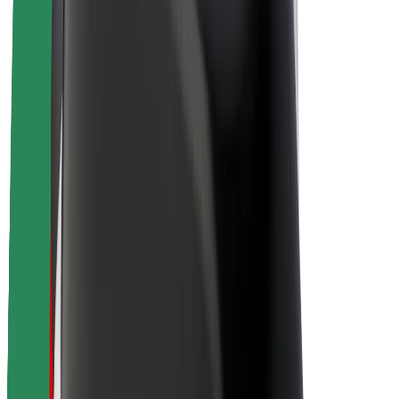
Nachhaltigkeit bei Bolt
Project Zero
Blog
Newsroom
Markenrichtlinien
Mission
Investor Relations
Leitung
Marke
Medien
Urban Fund
Sicherheit