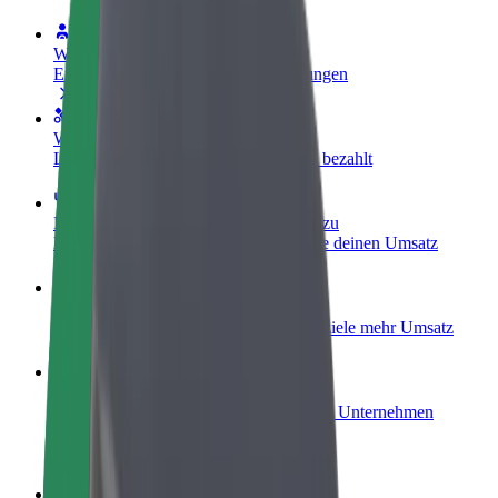
Werde Fahrer:in
Erziele Umsatz nach deinen Bedingungen
Werde Kurier
Liefere Essen und werde wöchentlich bezahlt
Füge ein Restaurant oder Geschäft hinzu
Erreiche mehr Kund:innen und steigere deinen Umsatz
Als Flottenbesitzer:in anmelden
Füge deine Flotte zu Bolt hinzu und erziele mehr Umsatz
Bolt for Business
Bolt Produkte und Bolt Dienste für dein Unternehmen
optimiert