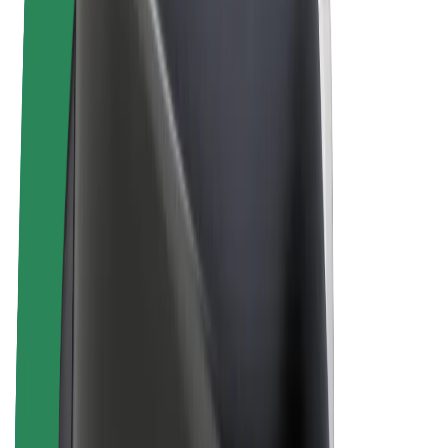
E-Bikes
Bolt Plus
Erziele Umsatz mit Bolt
Fahrer:innen
Umsatz brutto für Fahrer:innen
Kuriere
Umsatz brutto für Kuriere
Bolt Food Händler:innen
Flotten
Franchise
Unternehmen
Karriere
Über Bolt