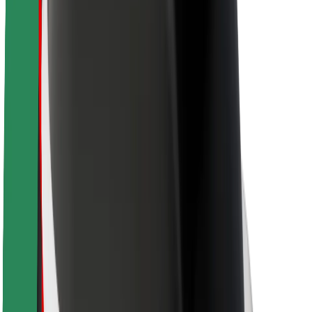
Fahrgast-Sicherheit
Fahrer-Sicherheit
E-Scooter-Sicherheit
Sicherheitslabor
Städte
Standorte
Lösungen für Städte
Flughäfen
Bolt Ladestationen
Support
Für Nutzer:innen
Für Fahrer:innen
Für Kuriere