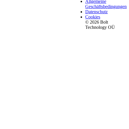
Allgemeine
Geschäftsbedingungen
Datenschutz
Cookies
© 2026 Bolt
Technology OÜ