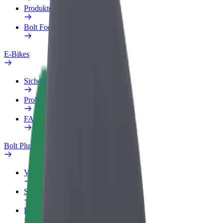
Produkte
Bolt Food für Unternehmen
E-Bikes
Sicherheitslabor
Problem melden
FAQ
Bolt Plus
Vorteile
So machst du mit
FAQ