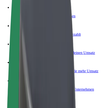
Werde Fahrer:in
Erziele Umsatz nach deinen Bedingungen
Werde Kurier
Liefere Essen und werde wöchentlich bezahlt
Füge ein Restaurant oder Geschäft hinzu
Erreiche mehr Kund:innen und steigere deinen Umsatz
Als Flottenbesitzer:in anmelden
Füge deine Flotte zu Bolt hinzu und erziele mehr Umsatz
Bolt for Business
Bolt Produkte und Bolt Dienste für dein Unternehmen
optimiert