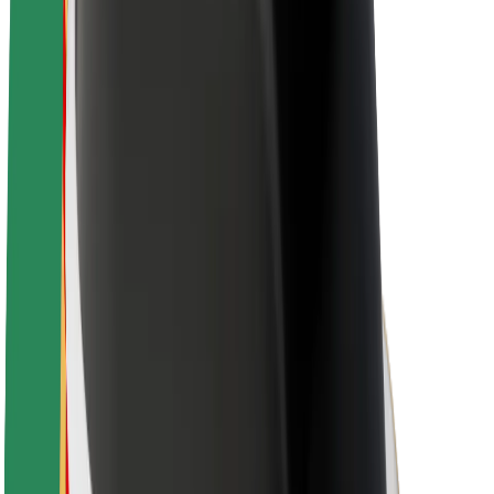
Nachhaltigkeit bei Bolt
Project Zero
Blog
Newsroom
Markenrichtlinien
Mission
Investor Relations
Leitung
Marke
Medien
Urban Fund
Sicherheit