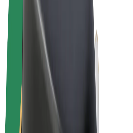
Allgemeine Geschäftsbedingungen
Datenschutz
Cookies
© 2026 Bolt Technology OÜ
Produkte
Fahrten
E-Scooter/E-Bikes
Bolt Market
Bolt Food
Bolt Drive
Bolt for Business