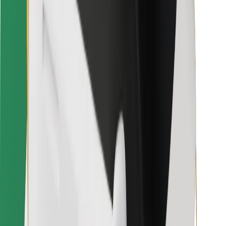
Bolt Food
Für Flottenbesitzer:innen
Für Restaurants
Bolt for Business
Sonstige
Zulieferer
Allgemeine Geschäftsbedingungen
Cookies
Sicherheit
In wenigen Minuten zu deiner Fahrt!
Bolt App herunterladen
Finde dein Lieblingsgericht!