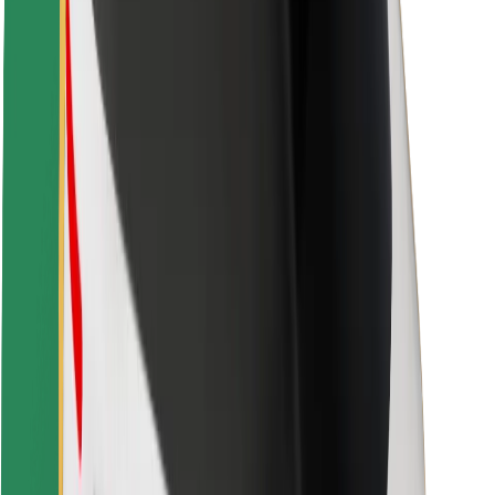
Fahrgast-Sicherheit
Fahrer-Sicherheit
E-Scooter-Sicherheit
Sicherheitslabor
Städte
Standorte
Lösungen für Städte
Flughäfen
Bolt Ladestationen
Support
Für Nutzer:innen
Für Fahrer:innen
Für Kuriere