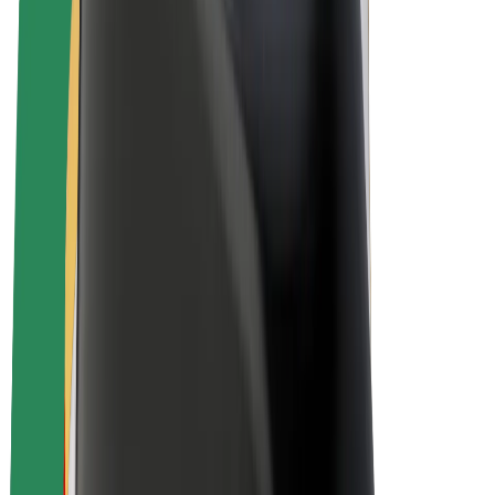
E-Bikes
Bolt Plus
Erziele Umsatz mit Bolt
Fahrer:innen
Umsatz brutto für Fahrer:innen
Kuriere
Umsatz brutto für Kuriere
Bolt Food Händler:innen
Flotten
Franchise
Unternehmen
Karriere
Über Bolt