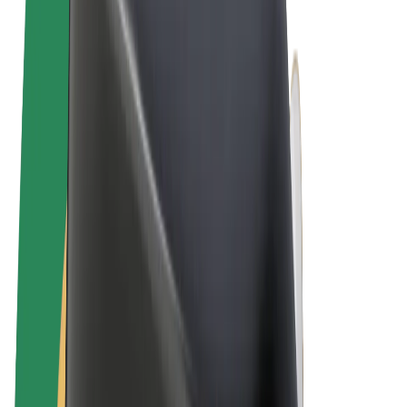
Allgemeine Geschäftsbedingungen
Datenschutz
Cookies
© 2026 Bolt Technology OÜ
Produkte
Fahrten
E-Scooter/E-Bikes
Bolt Market
Bolt Food
Bolt Drive
Bolt for Business