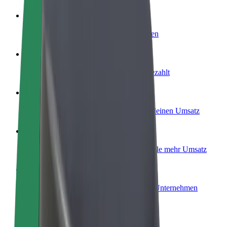
Werde Fahrer:in
Erziele Umsatz nach deinen Bedingungen
Werde Kurier
Liefere Essen und werde wöchentlich bezahlt
Füge ein Restaurant oder Geschäft hinzu
Erreiche mehr Kund:innen und steigere deinen Umsatz
Als Flottenbesitzer:in anmelden
Füge deine Flotte zu Bolt hinzu und erziele mehr Umsatz
Bolt for Business
Bolt Produkte und Bolt Dienste für dein Unternehmen
optimiert