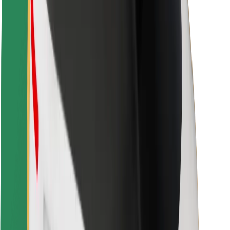
Fahrgast-Sicherheit
Fahrer-Sicherheit
E-Scooter-Sicherheit
Sicherheitslabor
Städte
Standorte
Lösungen für Städte
Flughäfen
Bolt Ladestationen
Support
Für Nutzer:innen
Für Fahrer:innen
Für Kuriere