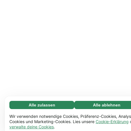
Alle zulassen
Alle ablehnen
Notwendige (65)
Notwendige Cookies helfen dabei, unsere Website
Mehr erfahren
Wir verwenden notwendige Cookies, Präferenz-Cookies, Analys
nutzbar zu machen, indem sie grundlegende Funktionen
Cookies und Marketing-Cookies. Lies unsere
Cookie-Erklärung
verwalte deine Cookies
.
ermöglichen, z.B. die Seitennavigation. Ohne diese