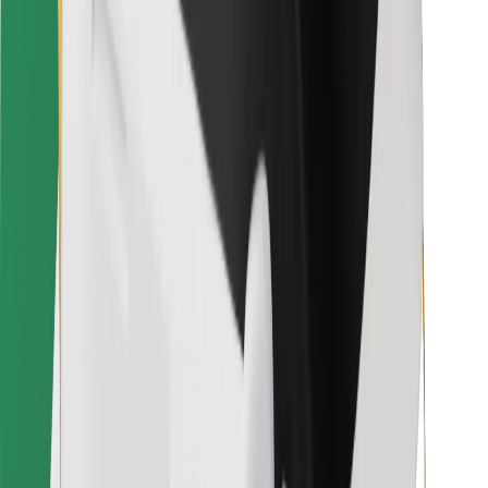
Bolt Food
Für Flottenbesitzer:innen
Für Restaurants
Bolt for Business
Sonstige
Zulieferer
Allgemeine Geschäftsbedingungen
Cookies
Sicherheit
In wenigen Minuten zu deiner Fahrt!
Bolt App herunterladen
Finde dein Lieblingsgericht!