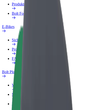
Produkte
Bolt Food für Unternehmen
E-Bikes
Sicherheitslabor
Problem melden
FAQ
Bolt Plus
Vorteile
So machst du mit
FAQ