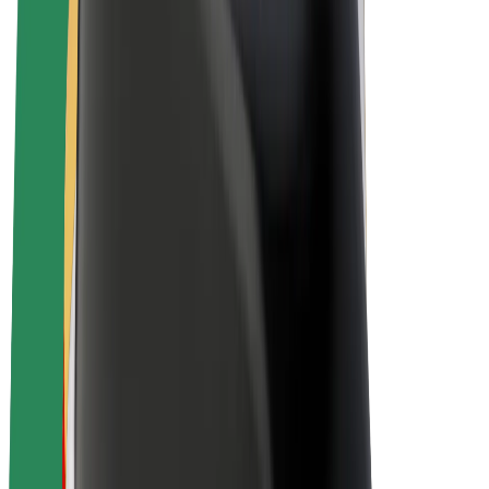
E-Bikes
Bolt Plus
Erziele Umsatz mit Bolt
Fahrer:innen
Umsatz brutto für Fahrer:innen
Kuriere
Umsatz brutto für Kuriere
Bolt Food Händler:innen
Flotten
Franchise
Unternehmen
Karriere
Über Bolt