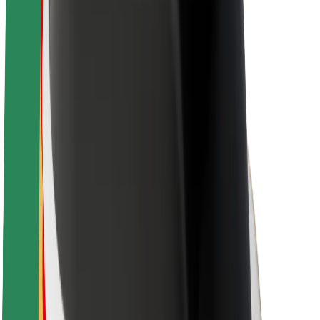
Nachhaltigkeit bei Bolt
Project Zero
Blog
Newsroom
Markenrichtlinien
Mission
Investor Relations
Leitung
Marke
Medien
Urban Fund
Sicherheit