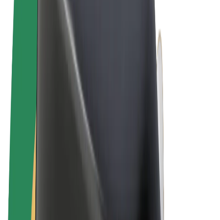
Allgemeine Geschäftsbedingungen
Datenschutz
Cookies
© 2026 Bolt Technology OÜ
Produkte
Fahrten
E-Scooter/E-Bikes
Bolt Market
Bolt Food
Bolt Drive