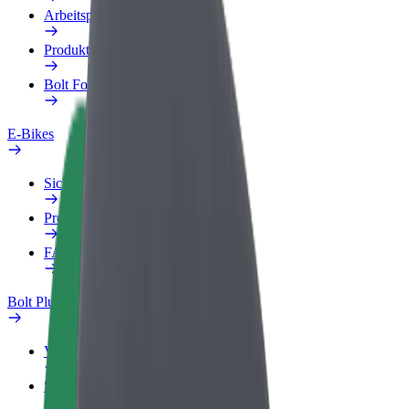
Arbeitsprofil
Produkte
Bolt Food für Unternehmen
E-Bikes
Sicherheitslabor
Problem melden
FAQ
Bolt Plus
Vorteile
So machst du mit