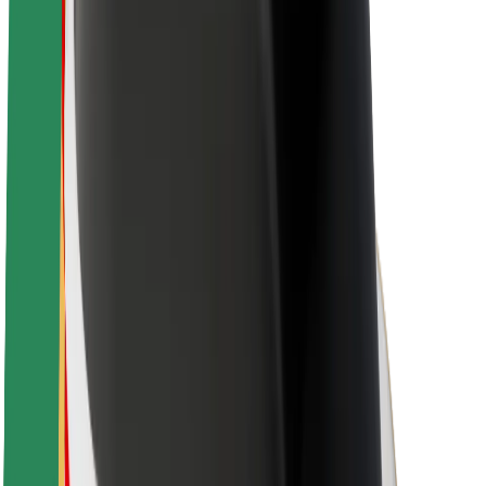
Karriere
Über Bolt
Nachhaltigkeit bei Bolt
Project Zero
Blog
Newsroom
Markenrichtlinien
Mission
Investor Relations
Leitung
Marke
Medien
Urban Fund
Sicherheit