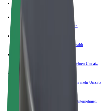
FAQ
Werde Fahrer:in
Erziele Umsatz nach deinen Bedingungen
Werde Kurier
Liefere Essen und werde wöchentlich bezahlt
Füge ein Restaurant oder Geschäft hinzu
Erreiche mehr Kund:innen und steigere deinen Umsatz
Als Flottenbesitzer:in anmelden
Füge deine Flotte zu Bolt hinzu und erziele mehr Umsatz
Bolt for Business
Bolt Produkte und Bolt Dienste für dein Unternehmen
optimiert