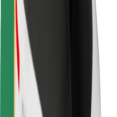
Fahrgast-Sicherheit
Fahrer-Sicherheit
E-Scooter-Sicherheit
Sicherheitslabor
Städte
Standorte
Lösungen für Städte
Flughäfen
Bolt Ladestationen
Support
Für Nutzer:innen
Für Fahrer:innen