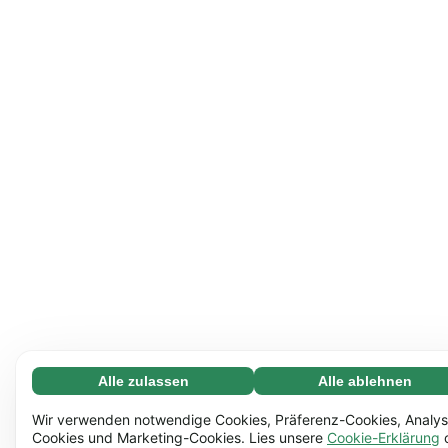
Alle zulassen
Alle ablehnen
Notwendige (65)
Notwendige Cookies helfen dabei, unsere Website
Mehr erfahren
Wir verwenden notwendige Cookies, Präferenz-Cookies, Analys
nutzbar zu machen, indem sie grundlegende Funktionen
Cookies und Marketing-Cookies. Lies unsere
Cookie-Erklärung