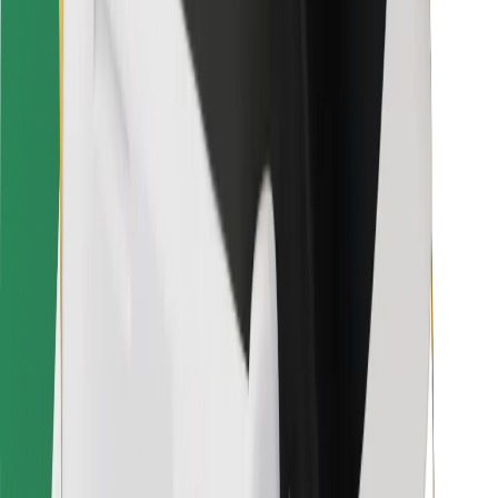
Für Kuriere
Bolt Food
Für Flottenbesitzer:innen
Für Restaurants
Bolt for Business
Sonstige
Zulieferer
Allgemeine Geschäftsbedingungen
Cookies
Sicherheit
In wenigen Minuten zu deiner Fahrt!
Bolt App herunterladen