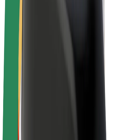
Bolt for Business
E-Bikes
Bolt Plus
Erziele Umsatz mit Bolt
Fahrer:innen
Umsatz brutto für Fahrer:innen
Kuriere
Umsatz brutto für Kuriere
Bolt Food Händler:innen
Flotten
Franchise
Unternehmen