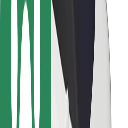
Fahrgast-Sicherheit
Fahrer-Sicherheit
E-Scooter-Sicherheit
Sicherheitslabor
Städte
Standorte
Lösungen für Städte
Flughäfen
Bolt Ladestationen
Support
Für Nutzer:innen
Für Fahrer:innen