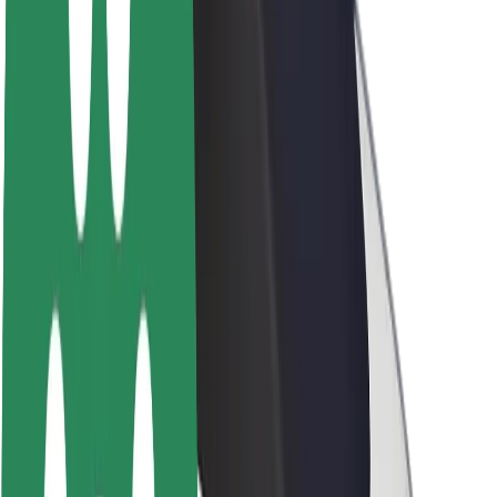
Karriere
Über Bolt
Nachhaltigkeit bei Bolt
Project Zero
Blog
Newsroom
Markenrichtlinien
Mission
Investor Relations
Leitung
Marke
Medien
Urban Fund
Sicherheit