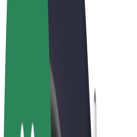
Allgemeine Geschäftsbedingungen
Datenschutz
Cookies
© 2026 Bolt Technology OÜ
Produkte
Fahrten
E-Scooter/E-Bikes
Bolt Market
Bolt Food
Bolt Drive