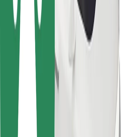
Für Kuriere
Bolt Food
Für Flottenbesitzer:innen
Für Restaurants
Bolt for Business
Sonstige
Zulieferer
Allgemeine Geschäftsbedingungen
Cookies
Sicherheit
In wenigen Minuten zu deiner Fahrt!
Bolt App herunterladen