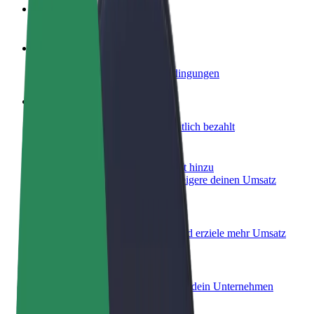
FAQ
Werde Fahrer:in
Erziele Umsatz nach deinen Bedingungen
Werde Kurier
Liefere Essen und werde wöchentlich bezahlt
Füge ein Restaurant oder Geschäft hinzu
Erreiche mehr Kund:innen und steigere deinen Umsatz
Als Flottenbesitzer:in anmelden
Füge deine Flotte zu Bolt hinzu und erziele mehr Umsatz
Bolt for Business
Bolt Produkte und Bolt Dienste für dein Unternehmen
optimiert