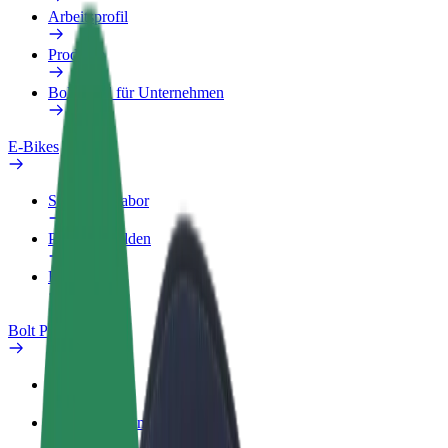
Arbeitsprofil
Produkte
Bolt Food für Unternehmen
E-Bikes
Sicherheitslabor
Problem melden
FAQ
Bolt Plus
Vorteile
So machst du mit