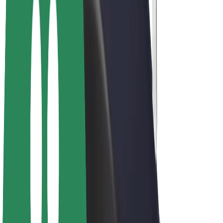
Bolt for Business
E-Bikes
Bolt Plus
Erziele Umsatz mit Bolt
Fahrer:innen
Umsatz brutto für Fahrer:innen
Kuriere
Umsatz brutto für Kuriere
Bolt Food Händler:innen
Flotten
Franchise
Unternehmen