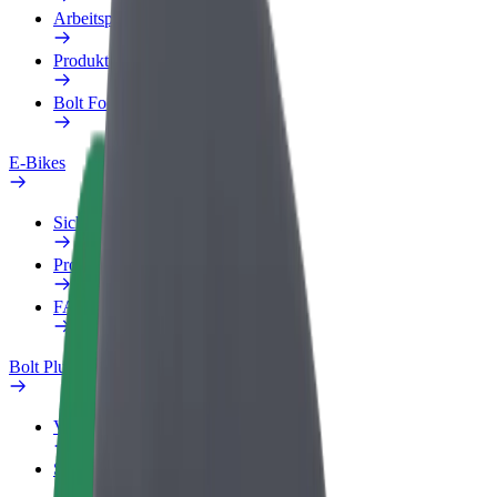
Arbeitsprofil
Produkte
Bolt Food für Unternehmen
E-Bikes
Sicherheitslabor
Problem melden
FAQ
Bolt Plus
Vorteile
So machst du mit