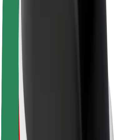
Karriere
Über Bolt
Nachhaltigkeit bei Bolt
Project Zero
Blog
Newsroom
Markenrichtlinien
Mission
Investor Relations
Leitung
Marke
Medien
Urban Fund
Sicherheit