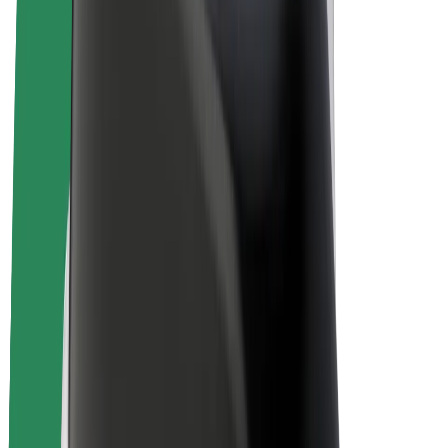
Bolt for Business
E-Bikes
Bolt Plus
Erziele Umsatz mit Bolt
Fahrer:innen
Umsatz brutto für Fahrer:innen
Kuriere
Umsatz brutto für Kuriere
Bolt Food Händler:innen
Flotten
Franchise
Unternehmen