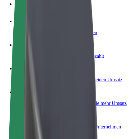
FAQ
Werde Fahrer:in
Erziele Umsatz nach deinen Bedingungen
Werde Kurier
Liefere Essen und werde wöchentlich bezahlt
Füge ein Restaurant oder Geschäft hinzu
Erreiche mehr Kund:innen und steigere deinen Umsatz
Als Flottenbesitzer:in anmelden
Füge deine Flotte zu Bolt hinzu und erziele mehr Umsatz
Bolt for Business
Bolt Produkte und Bolt Dienste für dein Unternehmen
optimiert