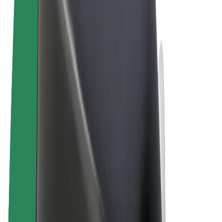
Allgemeine Geschäftsbedingungen
Datenschutz
Cookies
© 2026 Bolt Technology OÜ
Produkte
Fahrten
E-Scooter/E-Bikes
Bolt Market
Bolt Food
Bolt Drive