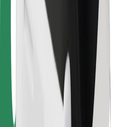
Für Kuriere
Bolt Food
Für Flottenbesitzer:innen
Für Restaurants
Bolt for Business
Sonstige
Zulieferer
Allgemeine Geschäftsbedingungen
Cookies
Sicherheit
In wenigen Minuten zu deiner Fahrt!
Bolt App herunterladen