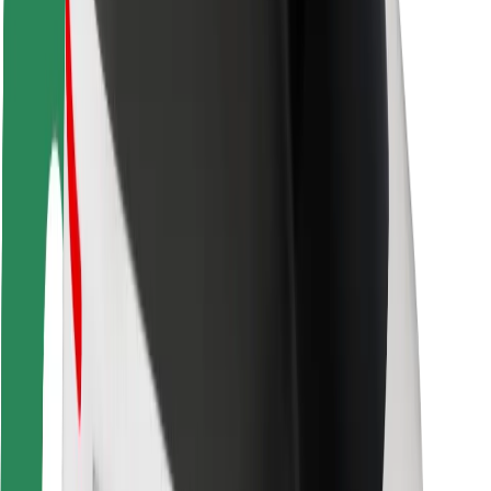
Fahrgast-Sicherheit
Fahrer-Sicherheit
E-Scooter-Sicherheit
Sicherheitslabor
Städte
Standorte
Lösungen für Städte
Flughäfen
Bolt Ladestationen
Support
Für Nutzer:innen
Für Fahrer:innen