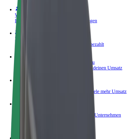
Werde Fahrer:in
Erziele Umsatz nach deinen Bedingungen
Werde Kurier
Liefere Essen und werde wöchentlich bezahlt
Füge ein Restaurant oder Geschäft hinzu
Erreiche mehr Kund:innen und steigere deinen Umsatz
Als Flottenbesitzer:in anmelden
Füge deine Flotte zu Bolt hinzu und erziele mehr Umsatz
Bolt for Business
Bolt Produkte und Bolt Dienste für dein Unternehmen
optimiert