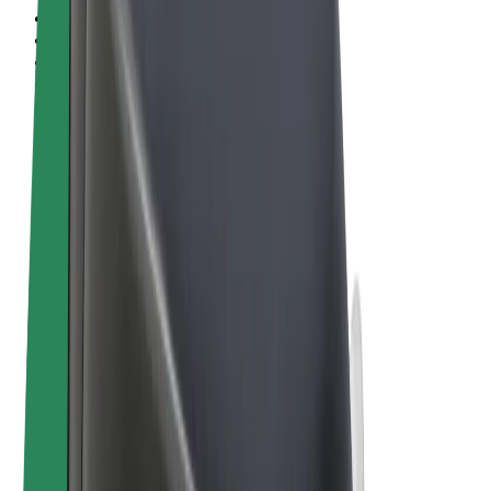
Allgemeine Geschäftsbedingungen
Datenschutz
Cookies
© 2026 Bolt Technology OÜ
Produkte
Fahrten
E-Scooter/E-Bikes
Bolt Market
Bolt Food
Bolt Drive
Bolt for Business