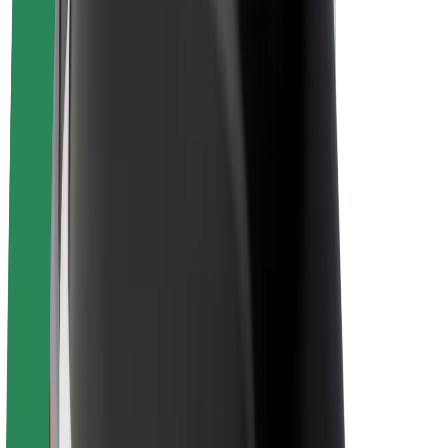
Nachhaltigkeit bei Bolt
Project Zero
Blog
Newsroom
Markenrichtlinien
Mission
Investor Relations
Leitung
Marke
Medien
Urban Fund
Sicherheit