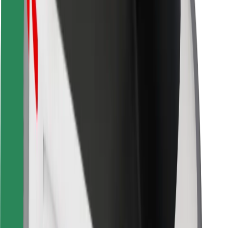
Bolt Food
Für Flottenbesitzer:innen
Für Restaurants
Bolt for Business
Sonstige
Zulieferer
Allgemeine Geschäftsbedingungen
Cookies
Sicherheit
In wenigen Minuten zu deiner Fahrt!
Bolt App herunterladen
Finde dein Lieblingsgericht!