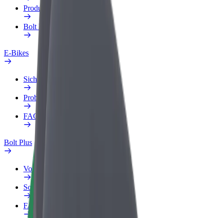
Produkte
Bolt Food für Unternehmen
E-Bikes
Sicherheitslabor
Problem melden
FAQ
Bolt Plus
Vorteile
So machst du mit
FAQ