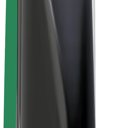
E-Bikes
Bolt Plus
Erziele Umsatz mit Bolt
Fahrer:innen
Umsatz brutto für Fahrer:innen
Kuriere
Umsatz brutto für Kuriere
Bolt Food Händler:innen
Flotten
Franchise
Unternehmen
Karriere
Über Bolt