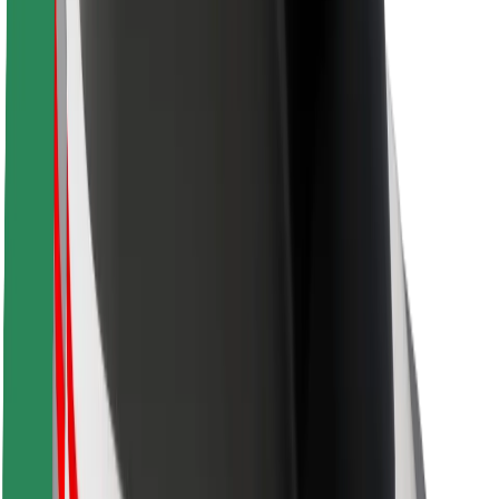
Fahrgast-Sicherheit
Fahrer-Sicherheit
E-Scooter-Sicherheit
Sicherheitslabor
Städte
Standorte
Lösungen für Städte
Flughäfen
Bolt Ladestationen
Support
Für Nutzer:innen
Für Fahrer:innen
Für Kuriere