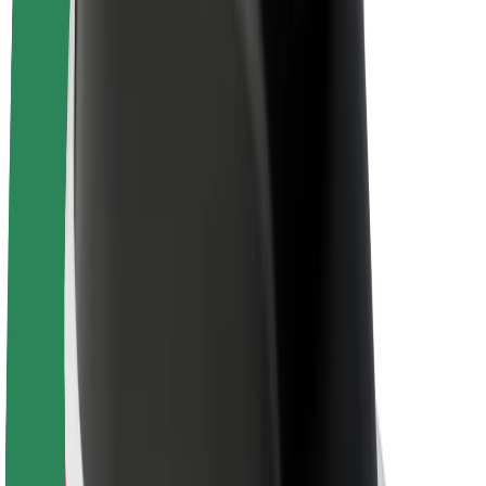
E-Bikes
Bolt Plus
Erziele Umsatz mit Bolt
Fahrer:innen
Umsatz brutto für Fahrer:innen
Kuriere
Umsatz brutto für Kuriere
Bolt Food Händler:innen
Flotten
Franchise
Unternehmen
Karriere
Über Bolt