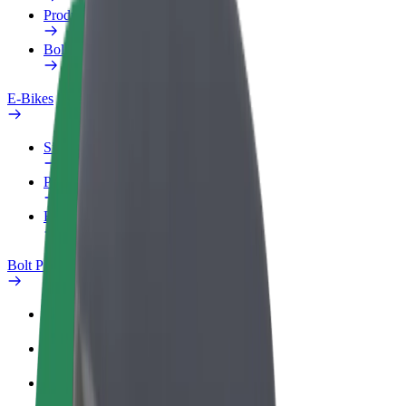
Produkte
Bolt Food für Unternehmen
E-Bikes
Sicherheitslabor
Problem melden
FAQ
Bolt Plus
Vorteile
So machst du mit
FAQ