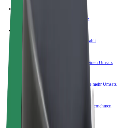
Werde Fahrer:in
Erziele Umsatz nach deinen Bedingungen
Werde Kurier
Liefere Essen und werde wöchentlich bezahlt
Füge ein Restaurant oder Geschäft hinzu
Erreiche mehr Kund:innen und steigere deinen Umsatz
Als Flottenbesitzer:in anmelden
Füge deine Flotte zu Bolt hinzu und erziele mehr Umsatz
Bolt for Business
Bolt Produkte und Bolt Dienste für dein Unternehmen
optimiert