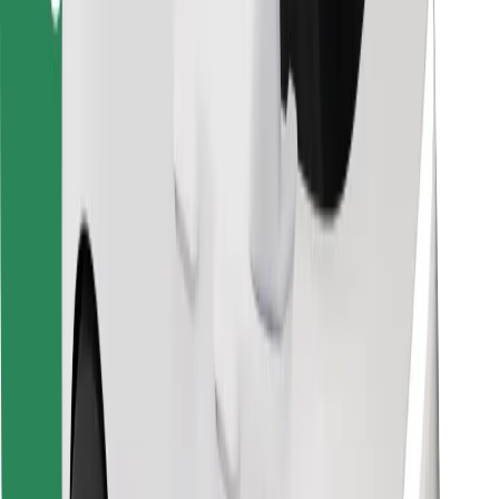
Bolt Food
Für Flottenbesitzer:innen
Für Restaurants
Bolt for Business
Sonstige
Zulieferer
Allgemeine Geschäftsbedingungen
Cookies
Sicherheit
In wenigen Minuten zu deiner Fahrt!
Bolt App herunterladen
Finde dein Lieblingsgericht!