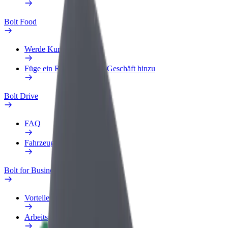
Bolt Food
Werde Kurier
Füge ein Restaurant oder Geschäft hinzu
Bolt Drive
FAQ
Fahrzeug melden
Bolt for Business
Vorteile
Arbeitsprofil