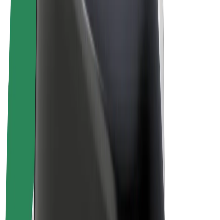
Allgemeine Geschäftsbedingungen
Datenschutz
Cookies
© 2026 Bolt Technology OÜ
Produkte
Fahrten
E-Scooter/E-Bikes
Bolt Market
Bolt Food
Bolt Drive
Bolt for Business