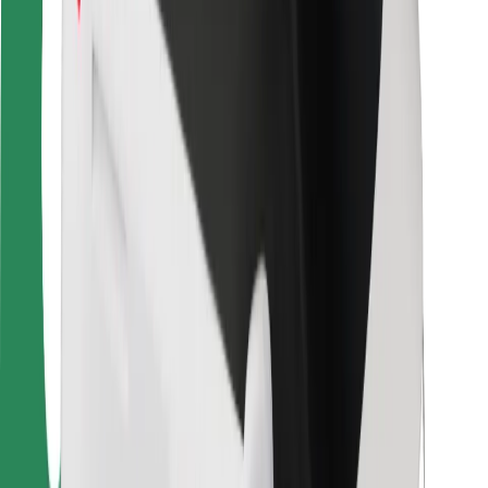
Fahrgast-Sicherheit
Fahrer-Sicherheit
E-Scooter-Sicherheit
Sicherheitslabor
Städte
Standorte
Lösungen für Städte
Flughäfen
Bolt Ladestationen
Support
Für Nutzer:innen
Für Fahrer:innen
Für Kuriere