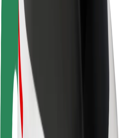
Nachhaltigkeit bei Bolt
Project Zero
Blog
Newsroom
Markenrichtlinien
Mission
Investor Relations
Leitung
Marke
Medien
Urban Fund
Sicherheit