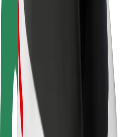
Nachhaltigkeit bei Bolt
Project Zero
Blog
Newsroom
Markenrichtlinien
Mission
Investor Relations
Leitung
Marke
Medien
Urban Fund
Sicherheit