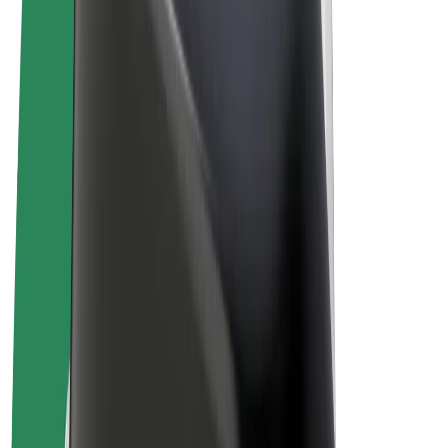
Allgemeine Geschäftsbedingungen
Datenschutz
Cookies
© 2026 Bolt Technology OÜ
Produkte
Fahrten
E-Scooter/E-Bikes
Bolt Market
Bolt Food
Bolt Drive
Bolt for Business