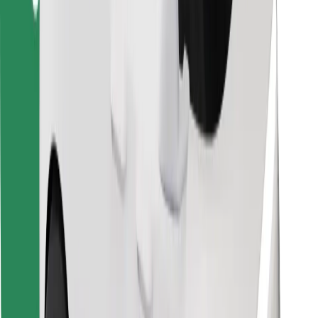
Bolt Food
Für Flottenbesitzer:innen
Für Restaurants
Bolt for Business
Sonstige
Zulieferer
Allgemeine Geschäftsbedingungen
Cookies
Sicherheit
In wenigen Minuten zu deiner Fahrt!
Bolt App herunterladen
Finde dein Lieblingsgericht!