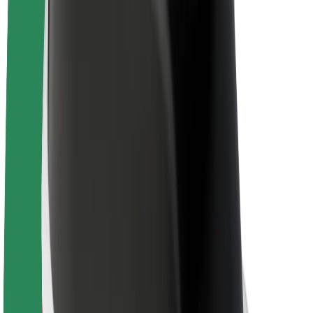
E-Bikes
Bolt Plus
Erziele Umsatz mit Bolt
Fahrer:innen
Umsatz brutto für Fahrer:innen
Kuriere
Umsatz brutto für Kuriere
Bolt Food Händler:innen
Flotten
Franchise
Unternehmen
Karriere
Über Bolt