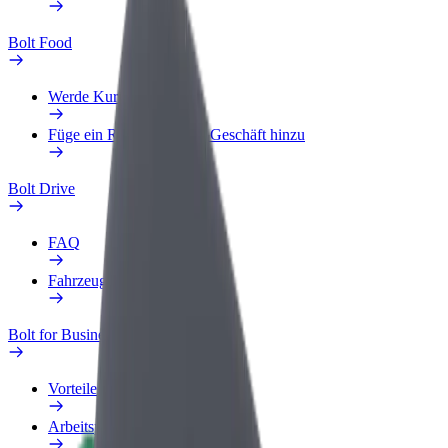
Bolt Food
Werde Kurier
Füge ein Restaurant oder Geschäft hinzu
Bolt Drive
FAQ
Fahrzeug melden
Bolt for Business
Vorteile
Arbeitsprofil