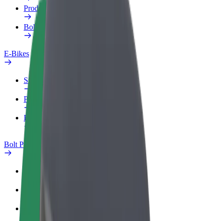
Produkte
Bolt Food für Unternehmen
E-Bikes
Sicherheitslabor
Problem melden
FAQ
Bolt Plus
Vorteile
So machst du mit
FAQ