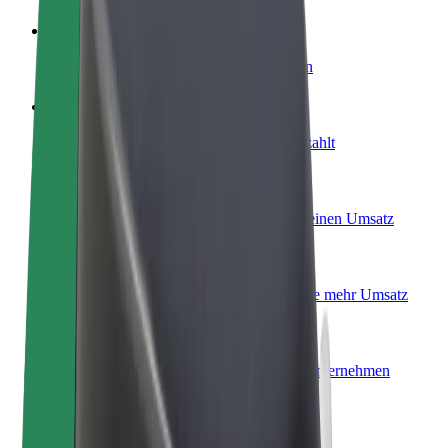
Werde Fahrer:in
Erziele Umsatz nach deinen Bedingungen
Werde Kurier
Liefere Essen und werde wöchentlich bezahlt
Füge ein Restaurant oder Geschäft hinzu
Erreiche mehr Kund:innen und steigere deinen Umsatz
Als Flottenbesitzer:in anmelden
Füge deine Flotte zu Bolt hinzu und erziele mehr Umsatz
Bolt for Business
Bolt Produkte und Bolt Dienste für dein Unternehmen
optimiert