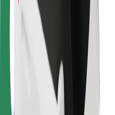
Fahrgast-Sicherheit
Fahrer-Sicherheit
E-Scooter-Sicherheit
Sicherheitslabor
Städte
Standorte
Lösungen für Städte
Flughäfen
Bolt Ladestationen
Support
Für Nutzer:innen
Für Fahrer:innen
Für Kuriere