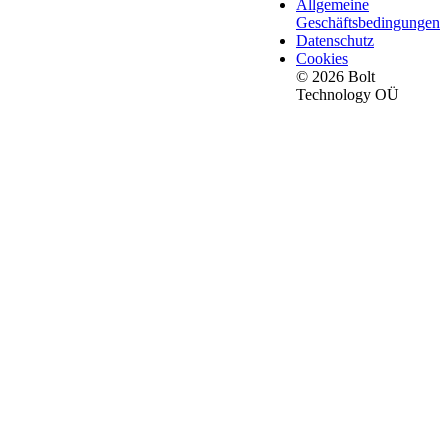
Allgemeine
Geschäftsbedingungen
Datenschutz
Cookies
© 2026 Bolt
Technology OÜ