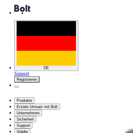
DE
Support
Registrieren
Produkte
Erziele Umsatz mit Bolt
Unternehmen
Sicherheit
Support
Städte