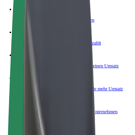
Werde Fahrer:in
Erziele Umsatz nach deinen Bedingungen
Werde Kurier
Liefere Essen und werde wöchentlich bezahlt
Füge ein Restaurant oder Geschäft hinzu
Erreiche mehr Kund:innen und steigere deinen Umsatz
Als Flottenbesitzer:in anmelden
Füge deine Flotte zu Bolt hinzu und erziele mehr Umsatz
Bolt for Business
Bolt Produkte und Bolt Dienste für dein Unternehmen
optimiert