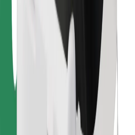
Bolt Food
Für Flottenbesitzer:innen
Für Restaurants
Bolt for Business
Sonstige
Zulieferer
Allgemeine Geschäftsbedingungen
Cookies
Sicherheit
In wenigen Minuten zu deiner Fahrt!
Bolt App herunterladen
Finde dein Lieblingsgericht!