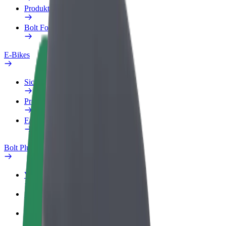
Produkte
Bolt Food für Unternehmen
E-Bikes
Sicherheitslabor
Problem melden
FAQ
Bolt Plus
Vorteile
So machst du mit
FAQ