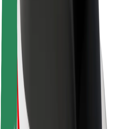
Nachhaltigkeit bei Bolt
Project Zero
Blog
Newsroom
Markenrichtlinien
Mission
Investor Relations
Leitung
Marke
Medien
Urban Fund
Sicherheit