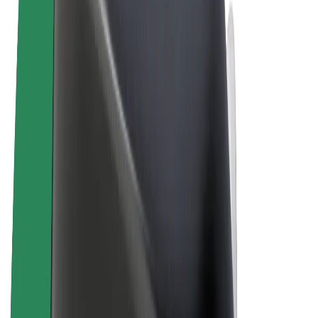
Allgemeine Geschäftsbedingungen
Datenschutz
Cookies
© 2026 Bolt Technology OÜ
Produkte
Fahrten
E-Scooter/E-Bikes
Bolt Market
Bolt Food
Bolt Drive
Bolt for Business