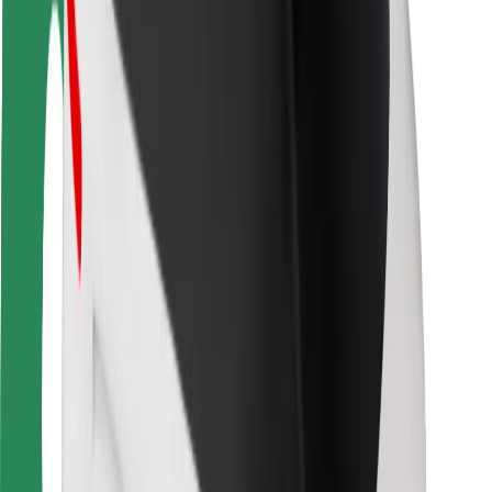
Fahrgast-Sicherheit
Fahrer-Sicherheit
E-Scooter-Sicherheit
Sicherheitslabor
Städte
Standorte
Lösungen für Städte
Flughäfen
Bolt Ladestationen
Support
Für Nutzer:innen
Für Fahrer:innen
Für Kuriere