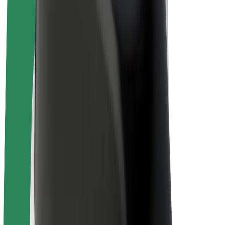
E-Bikes
Bolt Plus
Erziele Umsatz mit Bolt
Fahrer:innen
Umsatz brutto für Fahrer:innen
Kuriere
Umsatz brutto für Kuriere
Bolt Food Händler:innen
Flotten
Franchise
Unternehmen
Karriere
Über Bolt