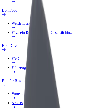
Bolt Food
Werde Kurier
Füge ein Restaurant oder Geschäft hinzu
Bolt Drive
FAQ
Fahrzeug melden
Bolt for Business
Vorteile
Arbeitsprofil