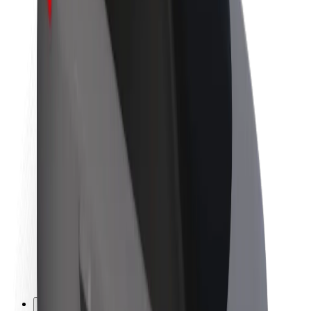
Karriere
Über Bolt
Nachhaltigkeit bei Bolt
Project Zero
Blog
Newsroom
Markenrichtlinien
Mission
Investor Relations
Leitung
Marke
Medien
Urban Fund
Sicherheit