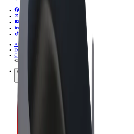
Allgemeine Geschäftsbedingungen
Datenschutz
Cookies
© 2026 Bolt Technology OÜ
Produkte
Fahrten
E-Scooter/E-Bikes
Bolt Market
Bolt Food
Bolt Drive