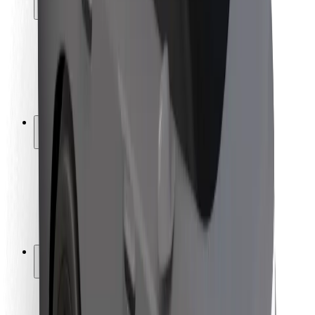
Fahrgast-Sicherheit
Fahrer-Sicherheit
E-Scooter-Sicherheit
Sicherheitslabor
Städte
Standorte
Lösungen für Städte
Flughäfen
Bolt Ladestationen
Support
Für Nutzer:innen
Für Fahrer:innen