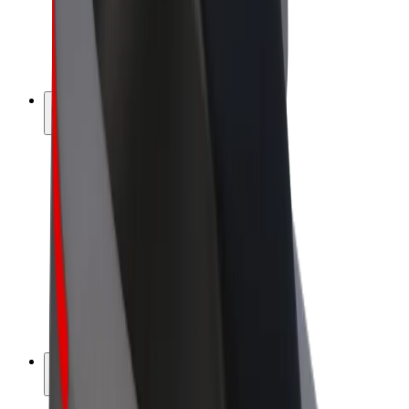
Bolt for Business
E-Bikes
Bolt Plus
Erziele Umsatz mit Bolt
Fahrer:innen
Umsatz brutto für Fahrer:innen
Kuriere
Umsatz brutto für Kuriere
Bolt Food Händler:innen
Flotten
Franchise
Unternehmen