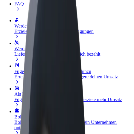
FAQ
Werde Fahrer:in
Erziele Umsatz nach deinen Bedingungen
Werde Kurier
Liefere Essen und werde wöchentlich bezahlt
Füge ein Restaurant oder Geschäft hinzu
Erreiche mehr Kund:innen und steigere deinen Umsatz
Als Flottenbesitzer:in anmelden
Füge deine Flotte zu Bolt hinzu und erziele mehr Umsatz
Bolt for Business
Bolt Produkte und Bolt Dienste für dein Unternehmen
optimiert