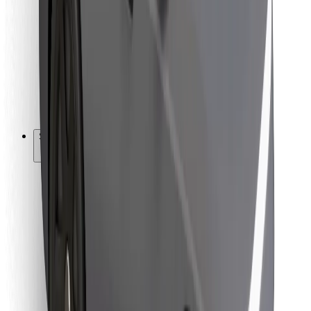
Für Kuriere
Bolt Food
Für Flottenbesitzer:innen
Für Restaurants
Bolt for Business
Sonstige
Zulieferer
Allgemeine Geschäftsbedingungen
Cookies
Sicherheit
In wenigen Minuten zu deiner Fahrt!
Bolt App herunterladen