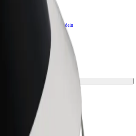
olt for Business
olt Produkte und Bolt Dienste für dein
nternehmen optimiert