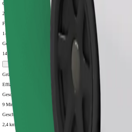
Geschätzte Entfernung
2,4 km
Fahrgäste
1-4
Geschätzter Preis
14,30 PLN
Grün
Effiziente Fahrten in Hybrid- und Elektrofahrzeugen
Geschätzte Fahrtzeit
9 Min.
Geschätzte Entfernung
2,4 km