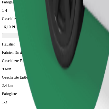
Fahrgäste
1-4
Geschätzter Preis
16,10 PLN
Haustier
Fahrten für dich und dein Haustier. Hunde müssen einen Maulkorb tra
Geschätzte Fahrtzeit
9 Min.
Geschätzte Entfernung
2,4 km
Fahrgäste
1-3