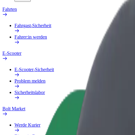
Fahrten
Fahrgast-Sicherheit
Fahrer:in werden
E-Scooter
E-Scooter-Sicherheit
Problem melden
Sicherheitslabor
Bolt Market
Werde Kurier