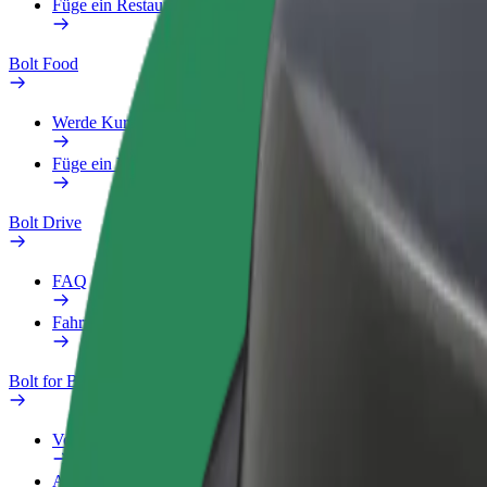
Füge ein Restaurant oder Geschäft hinzu
Bolt Food
Werde Kurier
Füge ein Restaurant oder Geschäft hinzu
Bolt Drive
FAQ
Fahrzeug melden
Bolt for Business
Vorteile
Arbeitsprofil