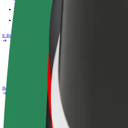
Produkte
Bolt Food für Unternehmen
E-Bikes
Sicherheitslabor
Problem melden
FAQ
Bolt Plus
Vorteile
So machst du mit
FAQ