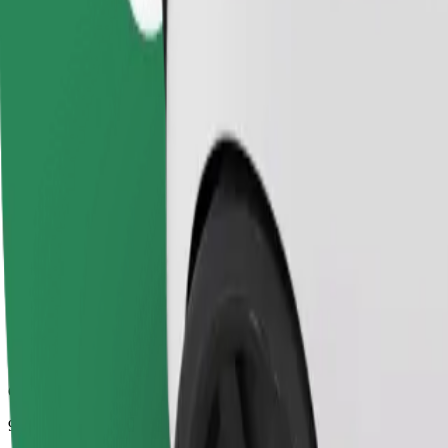
Geschätzte Fahrtzeit
9 Min.
Geschätzte Entfernung
2,4 km
Fahrgäste
1-4
Geschätzter Preis
14,70 PLN
Komfort
Größere Autos mit mehr Beinfreiheit und Stauraum
Geschätzte Fahrtzeit
9 Min.