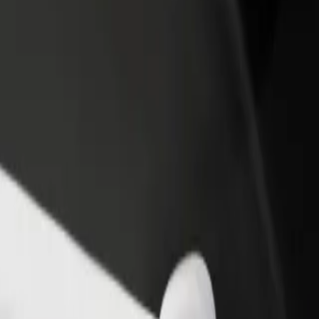
 ein Restaurant oder Geschäft
Als Flottenbesitzer:in anmelden
B
u
Füge deine Flotte zu Bolt hinzu und
B
iche mehr Kund:innen und
erziele mehr Umsatz
U
gere deinen Umsatz
unsere Services und finde das perfekte Angebot für deine Fahrt.
Hol dir die App