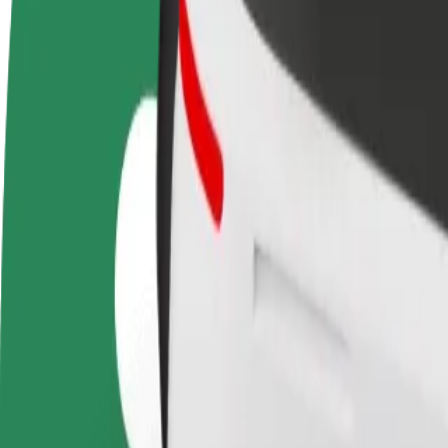
Werde Fahrer:in
Werde Kurier
Füge
Erziele Umsatz nach deinen
Liefere Essen und werde
hinz
Bedingungen
wöchentlich bezahlt
Erre
stei
Komme von Plac Solny nach Wrocław Główny
Du möchtest von Plac Solny nach Wrocław Główny kommen? Entdecke 
Von
Plac Solny
Nach
Wrocław Główny
Komfort und Entspannung sind nur wenige Klicks entfernt!
Bolt
Zuverlässige Fahrten in mittelgroßen Alltagsfahrzeugen.