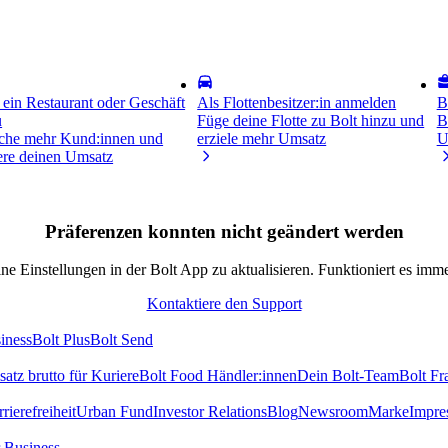
 ein Restaurant oder Geschäft
Als Flottenbesitzer:in anmelden
B
u
Füge deine Flotte zu Bolt hinzu und
B
iche mehr Kund:innen und
erziele mehr Umsatz
U
gere deinen Umsatz
Präferenzen konnten nicht geändert werden
ne Einstellungen in der Bolt App zu aktualisieren. Funktioniert es imm
Kontaktiere den Support
iness
Bolt Plus
Bolt Send
atz brutto für Kuriere
Bolt Food Händler:innen
Dein Bolt-Team
Bolt Fr
rierefreiheit
Urban Fund
Investor Relations
Blog
Newsroom
Marke
Impre
r Business