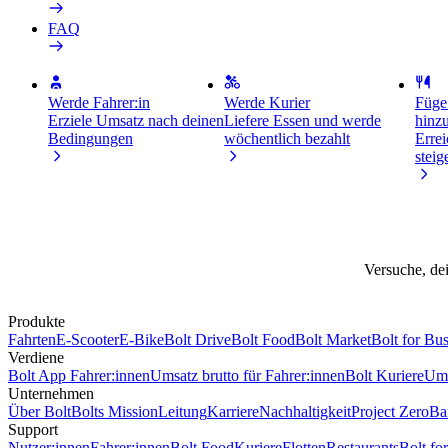
FAQ
Werde Fahrer:in
Werde Kurier
Füge
Erziele Umsatz nach deinen
Liefere Essen und werde
hinz
Bedingungen
wöchentlich bezahlt
Erre
stei
Versuche, dei
Produkte
Fahrten
E-Scooter
E-Bike
Bolt Drive
Bolt Food
Bolt Market
Bolt for Bus
Verdiene
Bolt App Fahrer:innen
Umsatz brutto für Fahrer:innen
Bolt Kuriere
Ums
Unternehmen
Über Bolt
Bolts Mission
Leitung
Karriere
Nachhaltigkeit
Project Zero
Bar
Support
Nutzer:innen
Fahrer:innen
Bolt Food
Kuriere
Flotten
Restaurants
Bolt fo