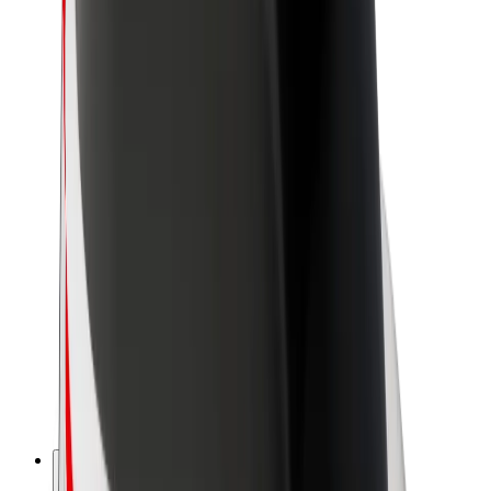
Acerca de Bolt
Sostenibilidad en Bolt
Project Zero
Blog
Sala de prensa
Directrices de la marca
Misión
Relación con inversores
Liderazgo
Marca
Medios
Fondo Urbano
Seguridad