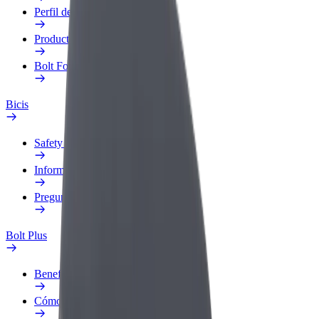
Perfil de trabajo
Productos
Bolt Food para empresas
Bicis
Safety Lab
Informar de un problema
Preguntas frecuentes
Bolt Plus
Beneficios
Cómo unirse