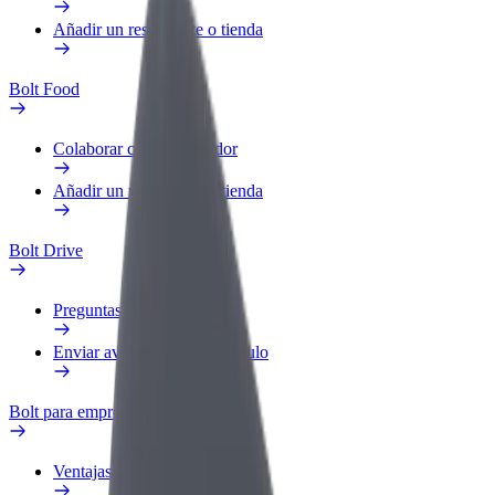
Añadir un restaurante o tienda
Bolt Food
Colaborar como repartidor
Añadir un restaurante o tienda
Bolt Drive
Preguntas frecuentes
Enviar aviso sobre un vehículo
Bolt para empresas
Ventajas