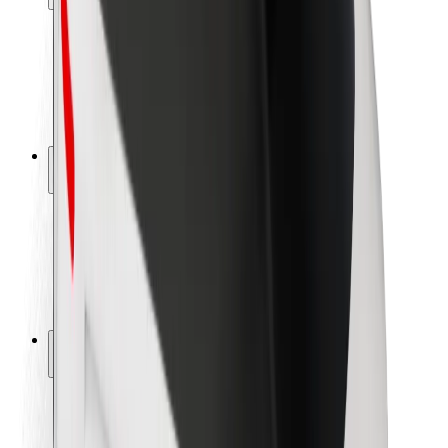
Seguridad para usuarios
Seguridad para conductores
Seguridad para patinetes
Safety Lab
Ciudades
Dónde estamos
Soluciones para las ciudades
Aeropuertos
Estaciones de carga de Bolt
Soporte
Para usuarios
Para conductores