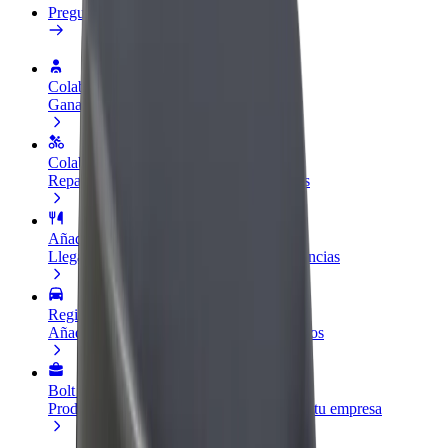
Preguntas frecuentes
Colaborar como conductor
Gana dinero colaborando con Bolt
Colaborar como repartidor
Repartí comida y cobrá todas las semanas
Añadir un restaurante o tienda
Llegá a más clientes y maximizá tus ganancias
Registrarse como propietario de flota
Añadí tu flota a Bolt y potenciá tus ingresos
Bolt para empresas
Productos y servicios de Bolt adaptados a tu empresa