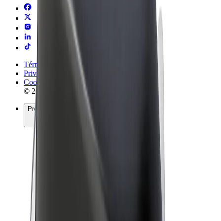
Términos y Condiciones
Privacidad
Cookies
© 2026 Bolt Technology OÜ
Productos
Viajes
Patinetes
Bolt Market
Bolt Food
Bolt Drive
Bolt para empresas