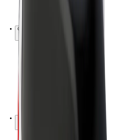
Bicis
Bolt Plus
Colabora con Bolt
Conductores
Ingresos de conductor/a
Repartidores
Ingresos de repartidor
Comercios de Bolt Food
Flotas
Franquicias
Empresa
Trabajá con nosotros