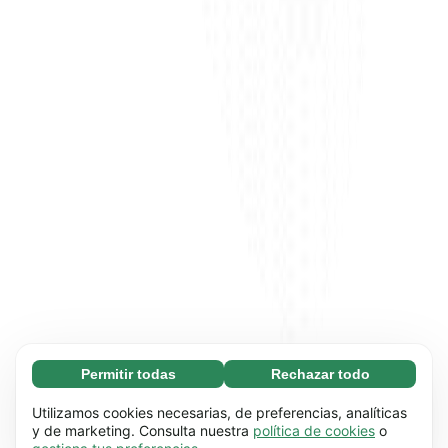
Permitir todas
Rechazar todo
Necesarias (65)
Las cookies necesarias ayudan a que nuestra
Más información
Utilizamos cookies necesarias, de preferencias, analíticas
página web funcione correctamente, pues
y de marketing. Consulta nuestra
política de cookies
o