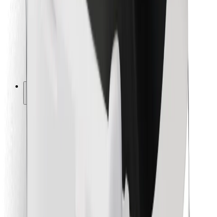
Para repartidores
Bolt Food
Para propietarios de flota
Para restaurantes
Bolt para empresas
Otros
Proveedores
Términos y Condiciones
Cookies
Seguridad
¡Conseguí un viaje en minutos!
Descargar la app de Bolt