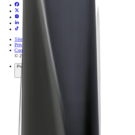
Términos y Condiciones
Privacidad
Cookies
© 2026 Bolt Technology OÜ
Productos
Viajes
Patinetes
Bolt Market
Bolt Food
Bolt Drive
Bolt para empresas