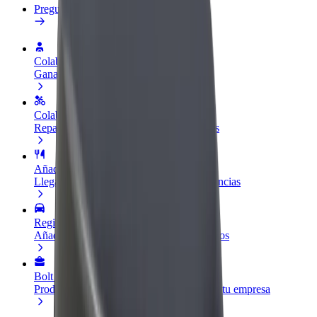
Preguntas frecuentes
Colaborar como conductor
Gana dinero colaborando con Bolt
Colaborar como repartidor
Repartí comida y cobrá todas las semanas
Añadir un restaurante o tienda
Llegá a más clientes y maximizá tus ganancias
Registrarse como propietario de flota
Añadí tu flota a Bolt y potenciá tus ingresos
Bolt para empresas
Productos y servicios de Bolt adaptados a tu empresa