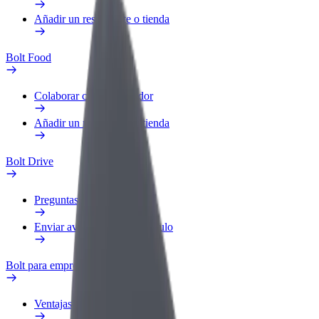
Añadir un restaurante o tienda
Bolt Food
Colaborar como repartidor
Añadir un restaurante o tienda
Bolt Drive
Preguntas frecuentes
Enviar aviso sobre un vehículo
Bolt para empresas
Ventajas