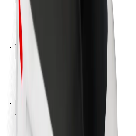
Seguridad para usuarios
Seguridad para conductores
Seguridad para patinetes
Safety Lab
Ciudades
Dónde estamos
Soluciones para las ciudades
Aeropuertos
Estaciones de carga de Bolt
Soporte
Para usuarios
Para conductores