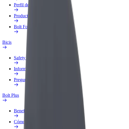
Perfil de trabajo
Productos
Bolt Food para empresas
Bicis
Safety Lab
Informar de un problema
Preguntas frecuentes
Bolt Plus
Beneficios
Cómo unirse