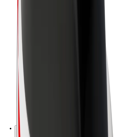
Acerca de Bolt
Sostenibilidad en Bolt
Project Zero
Blog
Sala de prensa
Directrices de la marca
Misión
Relación con inversores
Liderazgo
Marca
Medios
Fondo Urbano
Seguridad