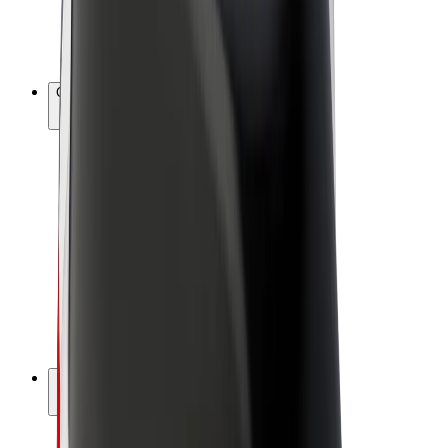
Bicis
Bolt Plus
Colabora con Bolt
Conductores
Ingresos de conductor/a
Repartidores
Ingresos de repartidor
Comercios de Bolt Food
Flotas
Franquicias
Empresa
Trabajá con nosotros