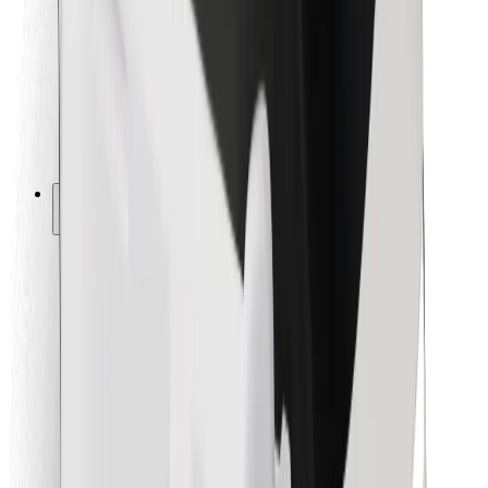
Para repartidores
Bolt Food
Para propietarios de flota
Para restaurantes
Bolt para empresas
Otros
Proveedores
Términos y Condiciones
Cookies
Seguridad
¡Conseguí un viaje en minutos!
Descargar la app de Bolt