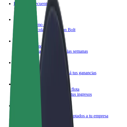
Preguntas frecuentes
Colaborar como conductor
Gana dinero colaborando con Bolt
Colaborar como repartidor
Repartí comida y cobrá todas las semanas
Añadir un restaurante o tienda
Llegá a más clientes y maximizá tus ganancias
Registrarse como propietario de flota
Añadí tu flota a Bolt y potenciá tus ingresos
Bolt para empresas
Productos y servicios de Bolt adaptados a tu empresa