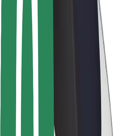
Seguridad para usuarios
Seguridad para conductores
Seguridad para patinetes
Safety Lab
Ciudades
Dónde estamos
Soluciones para las ciudades
Aeropuertos
Estaciones de carga de Bolt
Soporte
Para usuarios
Para conductores