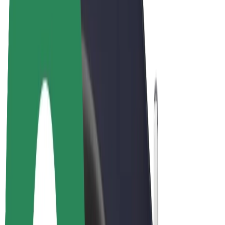
Bicis
Bolt Plus
Colabora con Bolt
Conductores
Ingresos de conductor/a
Repartidores
Ingresos de repartidor
Comercios de Bolt Food
Flotas
Franquicias
Empresa
Trabajá con nosotros