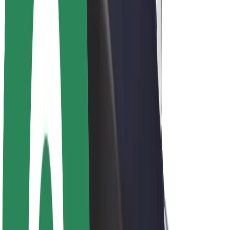
Acerca de Bolt
Sostenibilidad en Bolt
Project Zero
Blog
Sala de prensa
Directrices de la marca
Misión
Relación con inversores
Liderazgo
Marca
Medios
Fondo Urbano
Seguridad