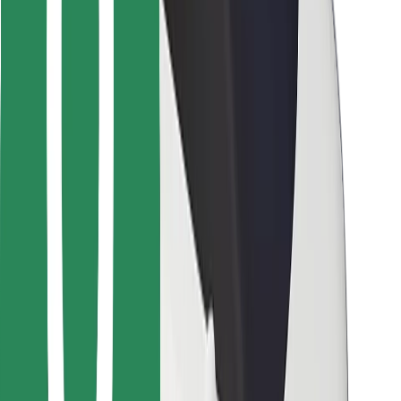
Para repartidores
Bolt Food
Para propietarios de flota
Para restaurantes
Bolt para empresas
Otros
Proveedores
Términos y Condiciones
Cookies
Seguridad
¡Conseguí un viaje en minutos!
Descargar la app de Bolt