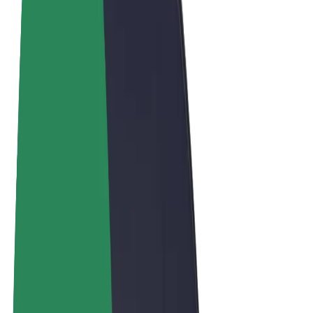
Términos y Condiciones
Privacidad
Cookies
© 2026 Bolt Technology OÜ
Productos
Viajes
Patinetes
Bolt Market
Bolt Food
Bolt Drive
Bolt para empresas