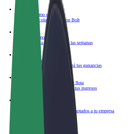
Colaborar como conductor
Gana dinero colaborando con Bolt
Colaborar como repartidor
Repartí comida y cobrá todas las semanas
Añadir un restaurante o tienda
Llegá a más clientes y maximizá tus ganancias
Registrarse como propietario de flota
Añadí tu flota a Bolt y potenciá tus ingresos
Bolt para empresas
Productos y servicios de Bolt adaptados a tu empresa