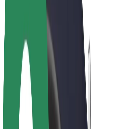
Bolt Plus
Colabora con Bolt
Conductores
Ingresos de conductor/a
Repartidores
Ingresos de repartidor
Comercios de Bolt Food
Flotas
Franquicias
Empresa
Trabajá con nosotros
Acerca de Bolt