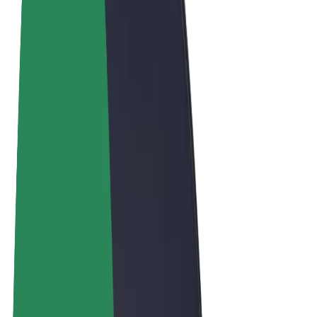
Términos y Condiciones
Privacidad
Cookies
© 2026 Bolt Technology OÜ
Productos
Viajes
Patinetes
Bolt Market
Bolt Food
Bolt Drive
Bolt para empresas
Bicis