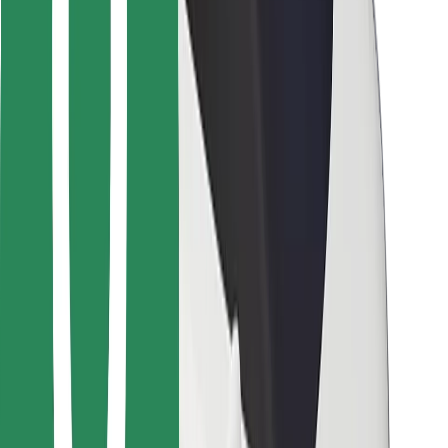
Bolt Food
Para propietarios de flota
Para restaurantes
Bolt para empresas
Otros
Proveedores
Términos y Condiciones
Cookies
Seguridad
¡Conseguí un viaje en minutos!
Descargar la app de Bolt
Encontrá tu comida favorita