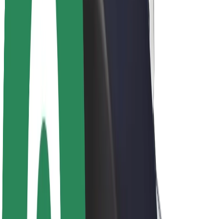
Sostenibilidad en Bolt
Project Zero
Blog
Sala de prensa
Directrices de la marca
Misión
Relación con inversores
Liderazgo
Marca
Medios
Fondo Urbano
Seguridad
Seguridad para usuarios