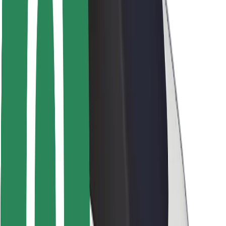
Seguridad para conductores
Seguridad para patinetes
Safety Lab
Ciudades
Dónde estamos
Soluciones para las ciudades
Aeropuertos
Estaciones de carga de Bolt
Soporte
Para usuarios
Para conductores
Para repartidores