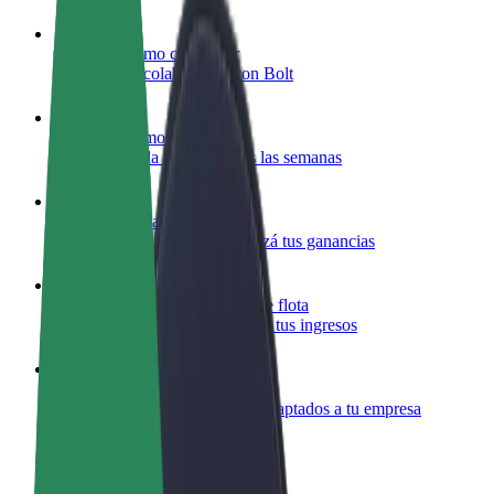
Colaborar como conductor
Gana dinero colaborando con Bolt
Colaborar como repartidor
Repartí comida y cobrá todas las semanas
Añadir un restaurante o tienda
Llegá a más clientes y maximizá tus ganancias
Registrarse como propietario de flota
Añadí tu flota a Bolt y potenciá tus ingresos
Bolt para empresas
Productos y servicios de Bolt adaptados a tu empresa