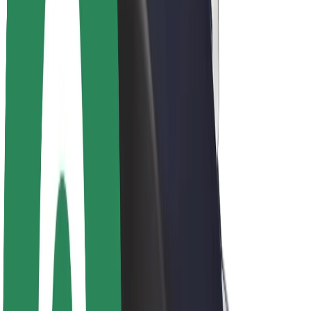
Sostenibilidad en Bolt
Project Zero
Blog
Sala de prensa
Directrices de la marca
Misión
Relación con inversores
Liderazgo
Marca
Medios
Fondo Urbano
Seguridad
Seguridad para usuarios