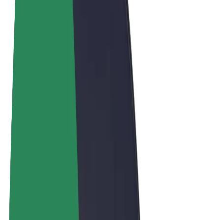
Términos y Condiciones
Privacidad
Cookies
© 2026 Bolt Technology OÜ
Productos
Viajes
Patinetes
Bolt Market
Bolt Food
Bolt Drive
Bolt para empresas
Bicis