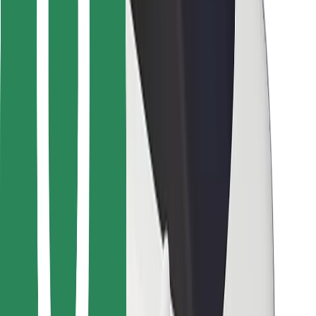
Bolt Food
Para propietarios de flota
Para restaurantes
Bolt para empresas
Otros
Proveedores
Términos y Condiciones
Cookies
Seguridad
¡Conseguí un viaje en minutos!
Descargar la app de Bolt
Encontrá tu comida favorita