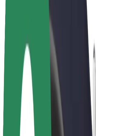
Bolt Plus
Colabora con Bolt
Conductores
Ingresos de conductor/a
Repartidores
Ingresos de repartidor
Comercios de Bolt Food
Flotas
Franquicias
Empresa
Trabajá con nosotros
Acerca de Bolt