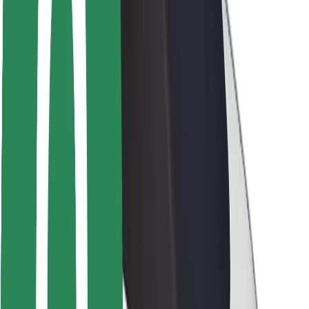
Seguridad para conductores
Seguridad para patinetes
Safety Lab
Ciudades
Dónde estamos
Soluciones para las ciudades
Aeropuertos
Estaciones de carga de Bolt
Soporte
Para usuarios
Para conductores
Para repartidores