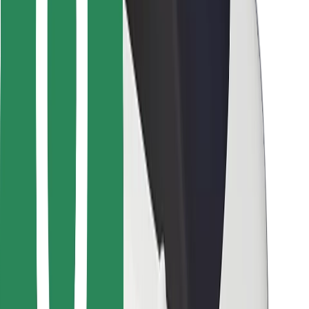
Para repartidores
Bolt Food
Para propietarios de flota
Para restaurantes
Bolt para empresas
Otros
Proveedores
Términos y Condiciones
Cookies
Seguridad
¡Conseguí un viaje en minutos!
Descargar la app de Bolt