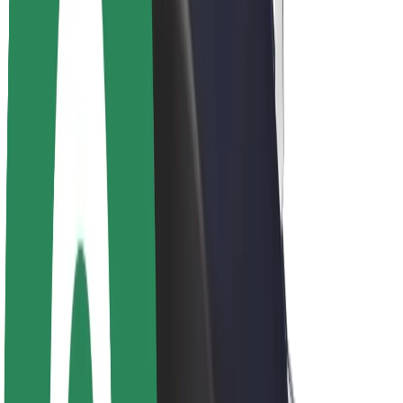
Acerca de Bolt
Sostenibilidad en Bolt
Project Zero
Blog
Sala de prensa
Directrices de la marca
Misión
Relación con inversores
Liderazgo
Marca
Medios
Fondo Urbano
Seguridad