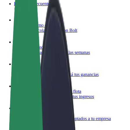
Preguntas frecuentes
Colaborar como conductor
Gana dinero colaborando con Bolt
Colaborar como repartidor
Repartí comida y cobrá todas las semanas
Añadir un restaurante o tienda
Llegá a más clientes y maximizá tus ganancias
Registrarse como propietario de flota
Añadí tu flota a Bolt y potenciá tus ingresos
Bolt para empresas
Productos y servicios de Bolt adaptados a tu empresa