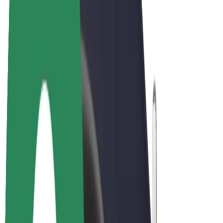
Bicis
Bolt Plus
Colabora con Bolt
Conductores
Ingresos de conductor/a
Repartidores
Ingresos de repartidor
Comercios de Bolt Food
Flotas
Franquicias
Empresa
Trabajá con nosotros