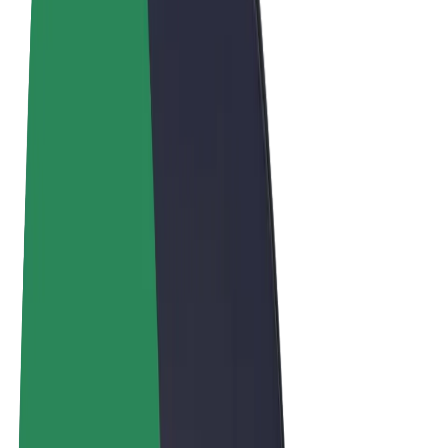
Términos y Condiciones
Privacidad
Cookies
© 2026 Bolt Technology OÜ
Productos
Viajes
Patinetes
Bolt Market
Bolt Food
Bolt Drive
Bolt para empresas