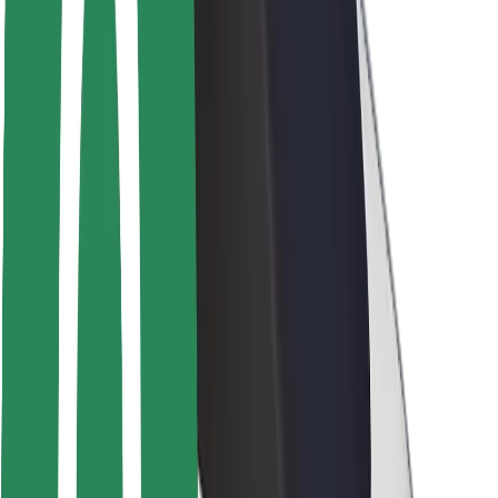
Seguridad para usuarios
Seguridad para conductores
Seguridad para patinetes
Safety Lab
Ciudades
Dónde estamos
Soluciones para las ciudades
Aeropuertos
Estaciones de carga de Bolt
Soporte
Para usuarios
Para conductores