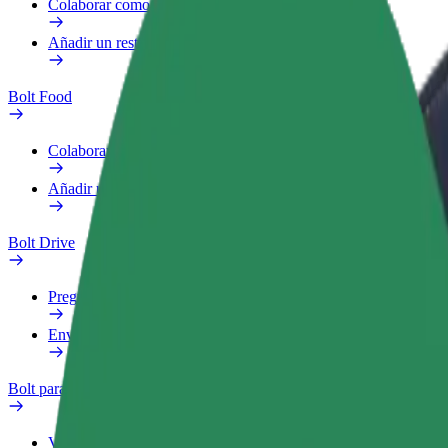
Colaborar como repartidor
Añadir un restaurante o tienda
Bolt Food
Colaborar como repartidor
Añadir un restaurante o tienda
Bolt Drive
Preguntas frecuentes
Enviar aviso sobre un vehículo
Bolt para empresas
Ventajas