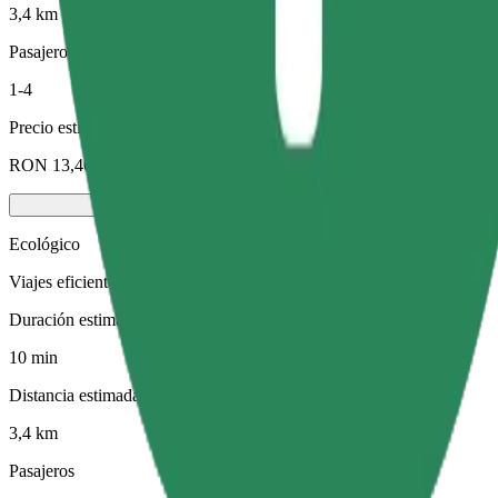
3,4 km
Pasajeros
1-4
Precio estimado
RON 13,40
Ecológico
Viajes eficientes en vehículos híbridos y eléctricos
Duración estimada del viaje
10 min
Distancia estimada
3,4 km
Pasajeros