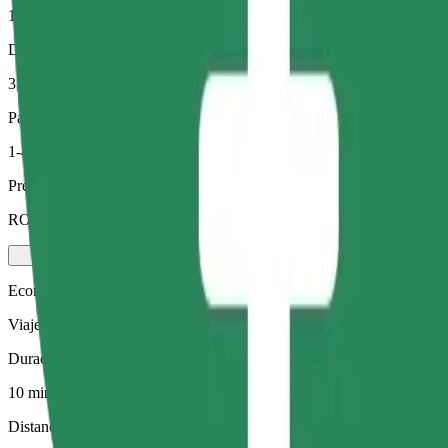
10 min
Distancia estimada
3,4 km
Pasajeros
1-4
Precio estimado
RON 21,60
Economy
Viajes asequibles en coches estándar
Duración estimada del viaje
10 min
Distancia estimada