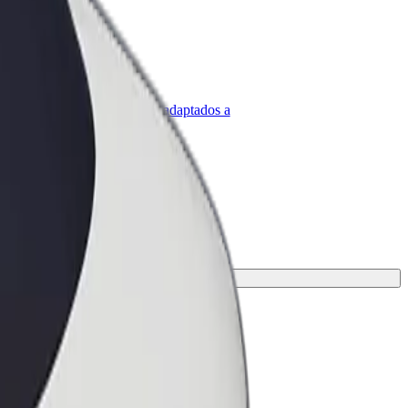
olt para empresas
roductos y servicios de Bolt adaptados a
u empresa