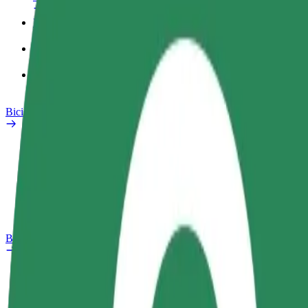
Perfil de trabajo
Productos
Bolt Food para empresas
Bicis
Safety Lab
Informar de un problema
Preguntas frecuentes
Bolt Plus
Beneficios
Cómo unirse