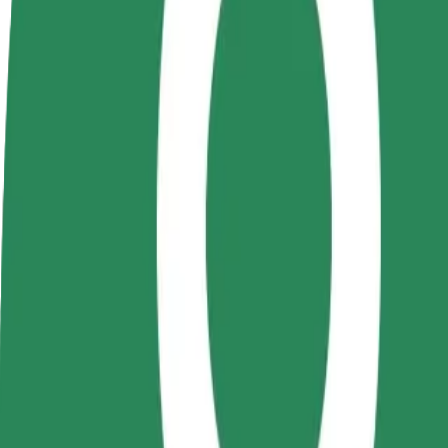
Preguntas frecuentes
Colaborar como conductor
Colaborar como repartidor
Añ
Gana dinero colaborando
Repartí comida y cobrá todas las
Ll
con Bolt
semanas
ga
Cómo ir de Gara Iași a Auchan
¿Buscás la mejor forma de ir de Gara Iași a Auchan? Explorá nuestros s
Origen
Gara Iași
Destino
Auchan
Comodidad y confort a un botón de distancia
Bolt