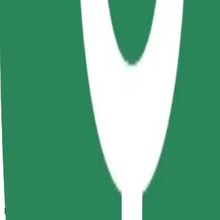
Viajes fiables en coches estándar de tamaño medio.
Duración estimada del viaje
10 min
Distancia estimada
3,4 km
Pasajeros
1-4
Precio estimado
RON 17,70
Comfort
Viajes en coches con más espacio para equipaje y para estirar las pier
Duración estimada del viaje