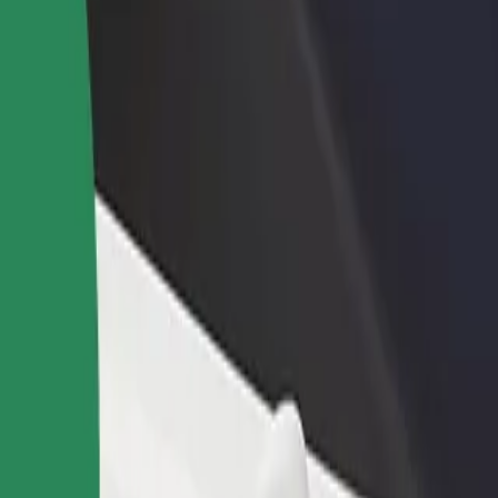
adir un restaurante o tienda
Registrarse como propietario de
B
egá a más clientes y maximizá tus
flota
P
nancias
Añadí tu flota a Bolt y potenciá tus
t
ingresos
ervicios y encontrá la opción perfecta para tu viaje.
Descargá la app de Bolt